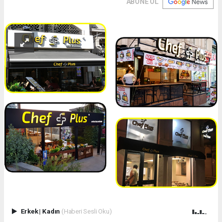
ABONE OL
Erkek
|
Kadın
(Haberi Sesli Oku)