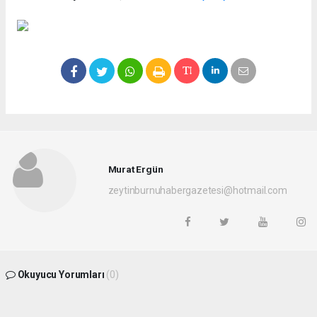
Murat Ergün
zeytinburnuhabergazetesi@hotmail.com
Okuyucu Yorumları
(0)