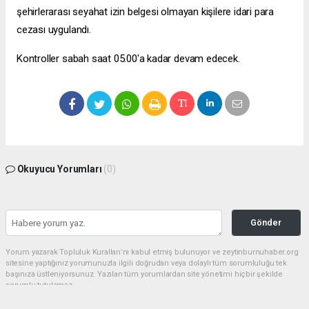
şehirlerarası seyahat izin belgesi olmayan kişilere idari para
cezası uygulandı.
Kontroller sabah saat 05.00'a kadar devam edecek.
Okuyucu Yorumları
(0)
Gönder
Yorum yazarak Topluluk Kuralları’nı kabul etmiş bulunuyor ve zeytinburnuhaber.org
sitesine yaptığınız yorumunuzla ilgili doğrudan veya dolaylı tüm sorumluluğu tek
başınıza üstleniyorsunuz. Yazılan tüm yorumlardan site yönetimi hiçbir şekilde
sorumlu tutulamaz.