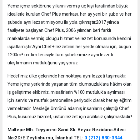
Yeme içme sektörüne yıllarını vermiş üç kişi tarafından büyük
ideallerle kurulan Chef Plus markası, her ay yeni bir şube ve her
şubede aynı lezzet misyonu ile yola çıkmıştır.2017 yılında
faaliyete başlayan Chef Plus, 2006 yılından beri farklı
markalarda vermiş olduğu hizmet ve lezzet konusunda kendini
ispatlamıştır.Aynı Chef+ lezzetinin her yerde olması için, bugün
1200m² üretim tesisiyle tüm şubelerimize aynı lezzeti
ulaştırmanın mutluluğunu yaşıyoruz.
Hedefimiz ülke geleninde her noktaya aynı lezzeti taşımaktır.
Yeme içme yerlerinde yaşanan tüm olumsuzluklara hâkim olan
iş geliştirme ekibimiz, misafirlerin %100 mutlulukla ayrılması
için servis ve mutfak personeline periyodik olarak her ay eğitim
vermektedir. Mesleğe ömrünü adamış insanların çalıştığı Chef
Plus, kusursuz hizmet, üstün lezzet için aralıksız çalışmaktadır!
Maltepe Mh. Teyyareci Sami Sk. Beyaz Rezidans Sitesi
No:2D/E Zeytinburnu, İstanbul TEL:
0 (212) 830-3344