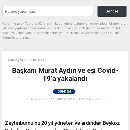
Gönder
Yorum yazarak Topluluk Kuralları’nı kabul etmiş bulunuyor ve zeytinburnuhaber.org
sitesine yaptığınız yorumunuzla ilgili doğrudan veya dolaylı tüm sorumluluğu tek
başınıza üstleniyorsunuz. Yazılan tüm yorumlardan site yönetimi hiçbir şekilde
sorumlu tutulamaz.
Anasayfa
GÜNDEM
Başkanı Murat Aydın ve eşi Covid-
19’a yakalandı
GÜNDEM
17.04.2021 - 15:27, Güncelleme: 04.09.2022 - 19:55
Zeytinburnu'nu 20 yıl yöneten ve ardından Beykoz