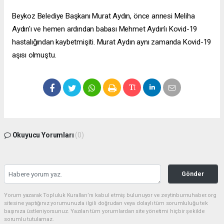
Beykoz Belediye Başkanı Murat Aydın, önce annesi Meliha
Aydın'ı ve hemen ardından babası Mehmet Aydın'ı Kovid-19
hastalığından kaybetmişiti. Murat Aydın aynı zamanda Kovid-19
aşısı olmuştu.
Okuyucu Yorumları
(0)
Gönder
Yorum yazarak Topluluk Kuralları’nı kabul etmiş bulunuyor ve zeytinburnuhaber.org
sitesine yaptığınız yorumunuzla ilgili doğrudan veya dolaylı tüm sorumluluğu tek
başınıza üstleniyorsunuz. Yazılan tüm yorumlardan site yönetimi hiçbir şekilde
sorumlu tutulamaz.