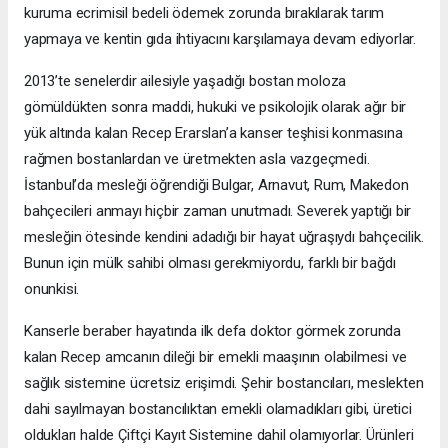
kuruma ecrimisil bedeli ödemek zorunda bırakılarak tarım
yapmaya ve kentin gıda ihtiyacını karşılamaya devam ediyorlar.
2013’te senelerdir ailesiyle yaşadığı bostan moloza
gömüldükten sonra maddi, hukuki ve psikolojik olarak ağır bir
yük altında kalan Recep Erarslan’a kanser teşhisi konmasına
rağmen bostanlardan ve üretmekten asla vazgeçmedi.
İstanbul’da mesleği öğrendiği Bulgar, Arnavut, Rum, Makedon
bahçecileri anmayı hiçbir zaman unutmadı. Severek yaptığı bir
mesleğin ötesinde kendini adadığı bir hayat uğraşıydı bahçecilik.
Bunun için mülk sahibi olması gerekmiyordu, farklı bir bağdı
onunkisi.
Kanserle beraber hayatında ilk defa doktor görmek zorunda
kalan Recep amcanın dileği bir emekli maaşının olabilmesi ve
sağlık sistemine ücretsiz erişimdi. Şehir bostancıları, meslekten
dahi sayılmayan bostancılıktan emekli olamadıkları gibi, üretici
oldukları halde Çiftçi Kayıt Sistemine dahil olamıyorlar. Ürünleri