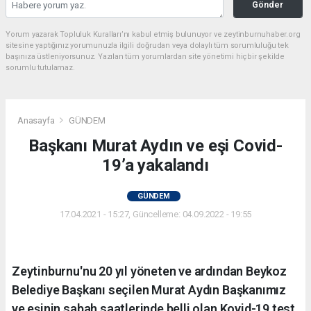
Gönder
Yorum yazarak Topluluk Kuralları’nı kabul etmiş bulunuyor ve zeytinburnuhaber.org
sitesine yaptığınız yorumunuzla ilgili doğrudan veya dolaylı tüm sorumluluğu tek
başınıza üstleniyorsunuz. Yazılan tüm yorumlardan site yönetimi hiçbir şekilde
sorumlu tutulamaz.
Anasayfa
GÜNDEM
Başkanı Murat Aydın ve eşi Covid-
19’a yakalandı
GÜNDEM
17.04.2021 - 15:27, Güncelleme: 04.09.2022 - 19:55
Zeytinburnu'nu 20 yıl yöneten ve ardından Beykoz
Belediye Başkanı seçilen Murat Aydın Başkanımız
ve eşinin sabah saatlerinde belli olan Kovid-19 test