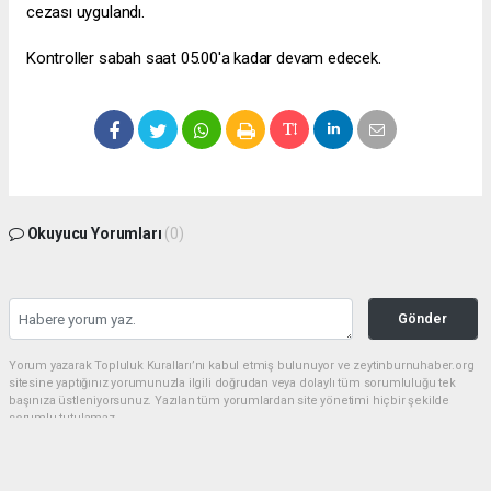
cezası uygulandı.
Kontroller sabah saat 05.00'a kadar devam edecek.
Okuyucu Yorumları
(0)
Gönder
Yorum yazarak Topluluk Kuralları’nı kabul etmiş bulunuyor ve zeytinburnuhaber.org
sitesine yaptığınız yorumunuzla ilgili doğrudan veya dolaylı tüm sorumluluğu tek
başınıza üstleniyorsunuz. Yazılan tüm yorumlardan site yönetimi hiçbir şekilde
sorumlu tutulamaz.