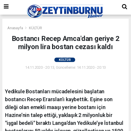
Anasayfa
KÜLTÜR
Bostancı Recep Amca'dan geriye 2
milyon lira bostan cezası kaldı
KÜLTÜR
14.11.2020 - 20:13, Güncelleme: 14.11.2020 - 20:13
Yedikule Bostanları mücadelesini başlatan
bostancı Recep Erarslan’ı kaybettik. Eşine son
dileği olan emekli maaşı yerine bostanı için
Hazine’nin talep ettiği, yaklaşık 2 milyonluk bir
"işgal bedeli" bıraktı Langa’dan Yedikule’ye İstanbul
bostanlarını 50 yıldır işleyen, güzelleştiren ve 1500