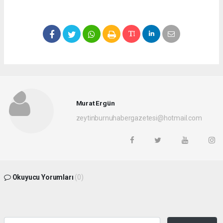
Murat Ergün
zeytinburnuhabergazetesi@hotmail.com
Okuyucu Yorumları
(0)