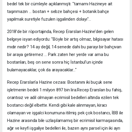
bedel tek bir cümleyle açıklanmıştı: "tamamı Hazineye ait
taşınmazın … bostan + sebze bahçesi + botanik bahçe
yapılmak suretiyle fuzulen işgalinden dolayı"...
2018’de bir röportajında, Recep Erarslan Hazine’den gelen
belgeye isyan ediyordu: "Böyle bir artış olmaz, bilgisayar hatası
mıdır nedir? 14 ay değil, 14 senede dahi bu parayı bir bahçıvan
bir araya getiremez … Park zaten her yerde var ama bu
bostanları, beş on sene sonra hiç İstanbul’un içinde
bulamayacaklar, çok da arayacaklar..."
Recep Erarslan’a Hazine cezası: Bostanını iki buçuk sene
işletmenin bedeli 1 milyon 897 bin lira.Recep Erarslan bu fahiş,
orantısız ve adil olmayan ecrimisil bedelleri altında ezilen tek
bostancı değil elbette. Kendi gibi kale alınmayan, kiracı
olamayan ve işgalci konumuna itilmiş pek çok bostancı, İBB ile
Hazine arasında bile uzlaşılamamış bir ecrimisil karmaşasında,
ağır ve keyfi işgaliye bedelleri ile, bazen aynı parsel için iki ayrı