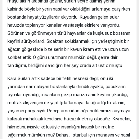
maşulaların arasında gezinir, surları seyre dalmış şehrin
kalbinde böyle bir yerin nasıl var olabildiğini anlamaya çalışırken
bostanda hayat yüzyıllardır akıyordu. Kuyudan gelen sular
havuzda toplanıyor, kanallar vasıtasıyla ekinlere varıyordu.
Görünen ve görünmeyen türlü hayvanlar da kuşkusuz bostanın
keyfini sürüyorlardı. Sıcaktan soluklanmak için yerleştiğimiz bir
ağacın gölgesinde bize serin bir kavun ikram etti ve uzun uzun
sohbet ettik. O günü unutmam mümkün değil, şehre dair
tanıdığımı, bildiğimi sandığım her şey orada alt üst olmuştu.
Kara Surları artık sadece bir fetih nesnesi değil; onu iki
yanından sarmalayan bostanlarıyla dimdik ayakta, çocukların
oyunlar oynadığı, insanların gezip manzaranın keyfini çıkardığı,
mutfak alışverişini de yaptığı laflamaya da uğradığı bir alanın,
yaşamın parçasıydı. Recep amcadan öğrendiklerimizi saymaya
kalksak muhakkak kendisine haksızlık etmiş olacağız. Kıymetini,
hikmetini, iyisiyle kötüsüyle insanlığını kısacık bir metne
sığdırmak mümkün mü? Dahası, İstanbul için manasını ve nasıl