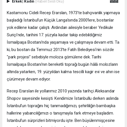
Erkek
|
Kadın
(Haberi Sesli Oku)
Kastamonu Cideli Recep Erarslan, 1973’te bahçıvanlık yapmaya
başladığı İstanbul’un Küçük Langa’sında 2000’lere, bostanlar
yok edilene kadar çalıştı. Ardından ailesiyle beraber Yedikule
Suriçi’nde, tarihini 17. yüzyıla kadar takip edebildiğimiz
İsmailpaşa Bostanı’nda yaşamaya ve çalışmaya devam etti. Ta
ki, bu bostan da Temmuz 2013’te Fatih Belediyesi’nin sözde
"park projesi" sebebiyle moloza gömülene dek. Tarihi
İsmailpaşa Bostanı’nın bereketli toprağı bugün hâlâ molozların
altında yatarken, 19. yüzyıldan kalma tescilli kagir evi ve ahırı ise
çürümeye devam ediyor.
Recep Erarslan ile yollarımız 2010 yazında tarihçi Aleksandar
Shopov sayesinde kesişti. Kendimize İstanbullu derken aslında
İstanbul’un toprağını hiç tanımadığımızı, şehirliliğin bambaşka
hallerine yabancılığımızı o tanışmayla fark etmeye başladım.
İstanbul’un sürprizleri bitmiyordu işte. Ben büyülenmişçesine