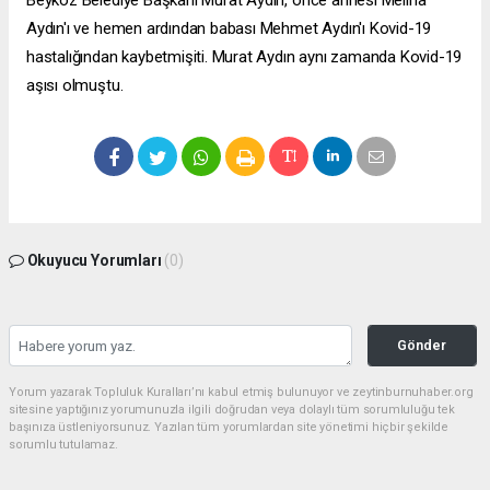
Aydın'ı ve hemen ardından babası Mehmet Aydın'ı Kovid-19
hastalığından kaybetmişiti. Murat Aydın aynı zamanda Kovid-19
aşısı olmuştu.
Okuyucu Yorumları
(0)
Gönder
Yorum yazarak Topluluk Kuralları’nı kabul etmiş bulunuyor ve zeytinburnuhaber.org
sitesine yaptığınız yorumunuzla ilgili doğrudan veya dolaylı tüm sorumluluğu tek
başınıza üstleniyorsunuz. Yazılan tüm yorumlardan site yönetimi hiçbir şekilde
sorumlu tutulamaz.