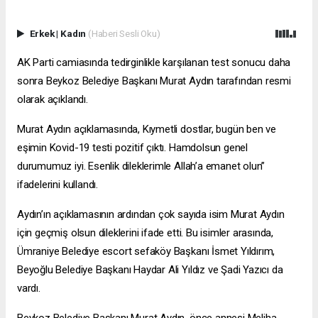
Erkek
|
Kadın
(Haberi Sesli Oku)
AK Parti camiasında tedirginlikle karşılanan test sonucu daha
sonra Beykoz Belediye Başkanı Murat Aydın tarafından resmi
olarak açıklandı.
Murat Aydın açıklamasında, Kıymetli dostlar, bugün ben ve
eşimin Kovid-19 testi pozitif çıktı. Hamdolsun genel
durumumuz iyi. Esenlik dileklerimle Allah’a emanet olun”
ifadelerini kullandı.
Aydın’ın açıklamasının ardından çok sayıda isim Murat Aydın
için geçmiş olsun dileklerini ifade etti. Bu isimler arasında,
Ümraniye Belediye
escort sefaköy
Başkanı İsmet Yıldırım,
Beyoğlu Belediye Başkanı Haydar Ali Yıldız ve Şadi Yazıcı da
vardı.
Beykoz Belediye Başkanı Murat Aydın, önce annesi Meliha