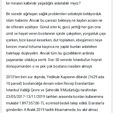
bir mirasın kalbinde yaşadığını anlatabilir miyiz?
Bir süredir ağırlaşan sağlık problemleri sebebiyle bekliyorduk
ölüm haberini. Ancak bu çaresiz bekleyiş ne kaybın acısını ne
de öfkesini azaltıyor. Gönül ister ki, gücü yettiği her gün ona
ümit ve hayat veren bostanının içinde çalışırken, yorgunluk çayı
içerken, bize kavun keserken, dut toplarken, ebegümeci neye
benzer, marul tohuma kaçınca ne yapılır bunları anlatırken
hatırlayıp düşleyelim. Ancak tüm bu güzelliklerin ardında
yaşananlar oldukça sertti. Son 50 senede İstanbul’un hoyrat
dönüşümünden o ve pek çok bostancı nasibini almıştı.
2013’ten beri sur dışında, Yedikule Kapısının dibinde (1629 ada
10 parsel) bostancılığa devam eden Recep Erarslan'dan
İstanbul Valiliği Çevre ve Şehircilik İl Müdürlüğü tarafından
23/05/2017-13/11/2019 tarihleri arasında bostan kullanımına
mukabil 1.897.357,00-TL ecrimisil bedeli talep edildi. Erarslan’a
gönderilen 4 Aralık 2019 tarihli ihbarnamede, bu akıl almaz