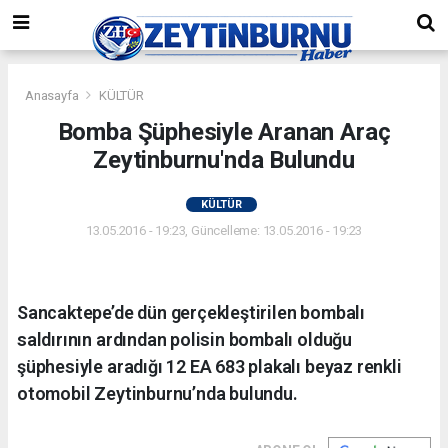
Anasayfa
KÜLTÜR
Bomba Şüphesiyle Aranan Araç
Zeytinburnu'nda Bulundu
KÜLTÜR
13.05.2016 - 19:23, Güncelleme: 13.05.2016 - 19:23
Sancaktepe’de dün gerçekleştirilen bombalı
saldırının ardından polisin bombalı olduğu
şüphesiyle aradığı 12 EA 683 plakalı beyaz renkli
otomobil Zeytinburnu’nda bulundu.