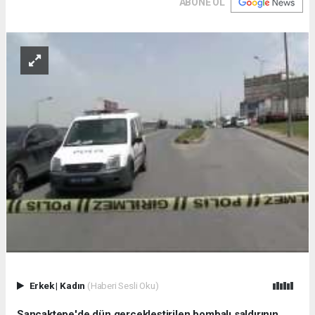
ABONE OL
Erkek
|
Kadın
(Haberi Sesli Oku)
Sancaktepe'de dün gerçekleştirilen bombalı saldırının