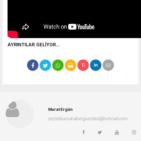
AYRINTILAR GELİYOR...
Murat Ergün
zeytinburnuhabergazetesi@hotmail.com