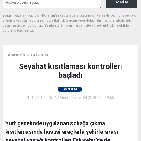
Gönder
Yorum yazarak Topluluk Kuralları’nı kabul etmiş bulunuyor ve zeytinburnuhaber.org
sitesine yaptığınız yorumunuzla ilgili doğrudan veya dolaylı tüm sorumluluğu tek
başınıza üstleniyorsunuz. Yazılan tüm yorumlardan site yönetimi hiçbir şekilde
sorumlu tutulamaz.
Anasayfa
GÜNDEM
Seyahat kısıtlaması kontrolleri
başladı
GÜNDEM
15.04.2021 - 06:47, Güncelleme: 04.09.2022 - 19:56
Yurt genelinde uygulanan sokağa çıkma
kısıtlamasında hususi araçlarla şehirlerarası
seyahat yasağı kontrolleri Eskişehir’de de