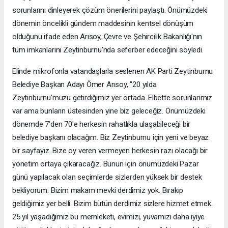
sorunlarını dinleyerek çözüm önerilerini paylaştı. Önümüzdeki
dönemin öncelikli gündem maddesinin kentsel dönüşüm
olduğunu ifade eden Arısoy, Çevre ve Şehircilik Bakanlığı'nın
tüm imkanlarını Zeytinburnu'nda seferber edeceğini söyledi.
Elinde mikrofonla vatandaşlarla seslenen AK Parti Zeytinburnu
Belediye Başkan Adayı Ömer Arısoy, "20 yılda
Zeytinburnu'muzu getirdiğimiz yer ortada. Elbette sorunlarımız
var ama bunların üstesinden yine biz geleceğiz. Önümüzdeki
dönemde 7'den 70'e herkesin rahatlıkla ulaşabileceği bir
belediye başkanı olacağım. Biz Zeytinburnu için yeni ve beyaz
bir sayfayız. Bize oy veren vermeyen herkesin razı olacağı bir
yönetim ortaya çıkaracağız. Bunun için önümüzdeki Pazar
günü yapılacak olan seçimlerde sizlerden yüksek bir destek
bekliyorum. Bizim makam mevki derdimiz yok. Bırakıp
geldiğimiz yer belli. Bizim bütün derdimiz sizlere hizmet etmek.
25 yıl yaşadığımız bu memleketi, evimizi, yuvamızı daha iyiye