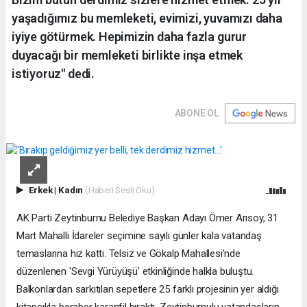
yaşadığımız bu memleketi, evimizi, yuvamızı daha
iyiye götürmek. Hepimizin daha fazla gurur
duyacağı bir memleketi birlikte inşa etmek
istiyoruz" dedi.
ABONE OL
Erkek
|
Kadın
(Haberi Sesli Oku)
AK Parti Zeytinburnu Belediye Başkan Adayı Ömer Arısoy, 31
Mart Mahalli İdareler seçimine sayılı günler kala vatandaş
temaslarına hız kattı. Telsiz ve Gökalp Mahallesi'nde
düzenlenen 'Sevgi Yürüyüşü' etkinliğinde halkla buluştu.
Balkonlardan sarkıtılan sepetlere 25 farklı projesinin yer aldığı
kitapçıkla beraber karanfil bıraktı. Zeytinburnulu vatandaşların