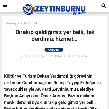
Anasayfa
GÜNDEM
'Bırakıp geldiğimiz yer belli, tek
derdimiz hizmet...'
GÜNDEM
26.03.2019 - 22:49, Güncelleme: 26.03.2019 - 22:49
Kültür ve Turizm Bakan Yardımcılığı görevinin
ardından Cumhurbaşkanı Recep Tayyip Erdoğan'ın
teveccühleriyle AK Parti Zeytinburnu Belediye
Başkan Adayı olan Ömer Arısoy, "Bizim makam
mevki derdimiz yok. Bırakıp geldiğimiz yer belli.
Bizim bütün derdimiz sizlere hizmet etmek. 25 yıl