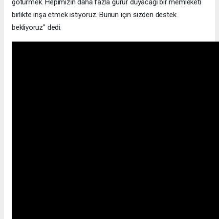
götürmek. Hepimizin daha fazla gurur duyacağı bir memleketi
birlikte inşa etmek istiyoruz. Bunun için sizden destek
bekliyoruz" dedi.