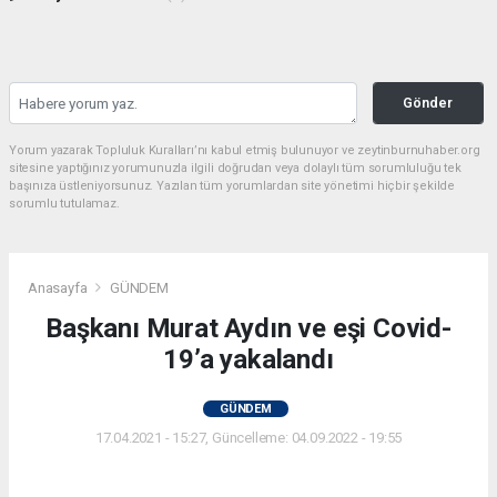
Gönder
Yorum yazarak Topluluk Kuralları’nı kabul etmiş bulunuyor ve zeytinburnuhaber.org
sitesine yaptığınız yorumunuzla ilgili doğrudan veya dolaylı tüm sorumluluğu tek
başınıza üstleniyorsunuz. Yazılan tüm yorumlardan site yönetimi hiçbir şekilde
sorumlu tutulamaz.
Anasayfa
GÜNDEM
Başkanı Murat Aydın ve eşi Covid-
19’a yakalandı
GÜNDEM
17.04.2021 - 15:27, Güncelleme: 04.09.2022 - 19:55