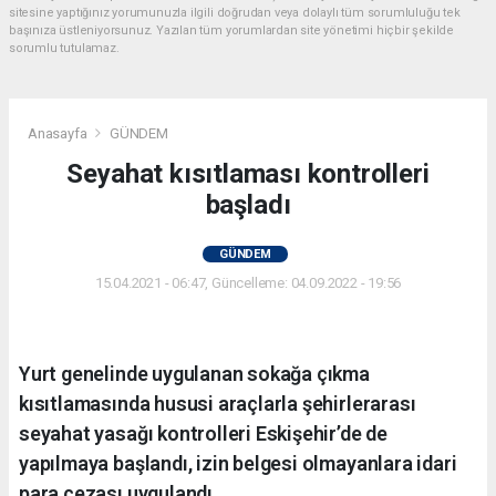
sitesine yaptığınız yorumunuzla ilgili doğrudan veya dolaylı tüm sorumluluğu tek
başınıza üstleniyorsunuz. Yazılan tüm yorumlardan site yönetimi hiçbir şekilde
sorumlu tutulamaz.
Anasayfa
GÜNDEM
Seyahat kısıtlaması kontrolleri
başladı
GÜNDEM
15.04.2021 - 06:47, Güncelleme: 04.09.2022 - 19:56
Yurt genelinde uygulanan sokağa çıkma
kısıtlamasında hususi araçlarla şehirlerarası
seyahat yasağı kontrolleri Eskişehir’de de
yapılmaya başlandı, izin belgesi olmayanlara idari
para cezası uygulandı.