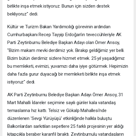
birlikte inşa etmek istiyoruz. Bunun için sizden destek
bekliyoruz" dedi.
Kültür ve Turizm Bakan Yardımcılığı görevinin ardından
Cumhurbaşkanı Recep Tayyip Erdoğan'ın teveccühleriyle AK
Parti Zeytinburnu Belediye Başkan Adayı olan Ömer Arısoy,
"Bizim makam mevki derdimiz yok. Bırakıp geldiğimiz yer belli.
Bizim bütün derdimiz sizlere hizmet etmek. 25 yıl yaşadığımız
bu memleketi, evimizi, yuvamızı daha iyiye götürmek. Hepimizin
daha fazla gurur duyacağı bir memleketi birlikte inşa etmek
istiyoruz" dedi.
AK Parti Zeytinburnu Belediye Başkan Adayı Ömer Arısoy, 31
Mart Mahalli İdareler seçimine sayılı günler kala vatandaş
temaslarına hız kattı. Telsiz ve Gökalp Mahallesi'nde
düzenlenen 'Sevgi Yürüyüşü' etkinliğinde halkla buluştu.
Balkonlardan sarkıtılan sepetlere 25 farklı projesinin yer aldığı
kitapçıkla beraber karanfil bıraktı. Zeytinburnulu vatandaşların