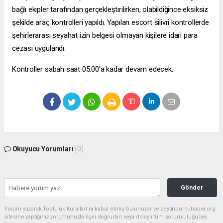
bağlı ekipler tarafından gerçekleştirilirken, olabildiğince eksiksiz
şekilde araç kontrolleri yapıldı. Yapılan
escort silivri
kontrollerde
şehirlerarası seyahat izin belgesi olmayan kişilere idari para
cezası uygulandı.
Kontroller sabah saat 05.00'a kadar devam edecek.
Okuyucu Yorumları
(0)
Gönder
Yorum yazarak Topluluk Kuralları’nı kabul etmiş bulunuyor ve zeytinburnuhaber.org
sitesine yaptığınız yorumunuzla ilgili doğrudan veya dolaylı tüm sorumluluğu tek