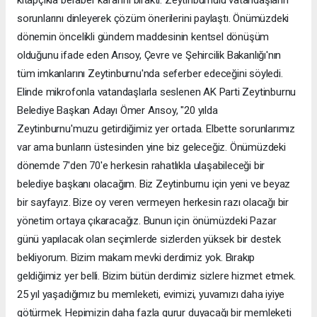
sorunlarını dinleyerek çözüm önerilerini paylaştı. Önümüzdeki
dönemin öncelikli gündem maddesinin kentsel dönüşüm
olduğunu ifade eden Arısoy, Çevre ve Şehircilik Bakanlığı'nın
tüm imkanlarını Zeytinburnu'nda seferber edeceğini söyledi.
Elinde mikrofonla vatandaşlarla seslenen AK Parti Zeytinburnu
Belediye Başkan Adayı Ömer Arısoy, "20 yılda
Zeytinburnu'muzu getirdiğimiz yer ortada. Elbette sorunlarımız
var ama bunların üstesinden yine biz geleceğiz. Önümüzdeki
dönemde 7'den 70'e herkesin rahatlıkla ulaşabileceği bir
belediye başkanı olacağım. Biz Zeytinburnu için yeni ve beyaz
bir sayfayız. Bize oy veren vermeyen herkesin razı olacağı bir
yönetim ortaya çıkaracağız. Bunun için önümüzdeki Pazar
günü yapılacak olan seçimlerde sizlerden yüksek bir destek
bekliyorum. Bizim makam mevki derdimiz yok. Bırakıp
geldiğimiz yer belli. Bizim bütün derdimiz sizlere hizmet etmek.
25 yıl yaşadığımız bu memleketi, evimizi, yuvamızı daha iyiye
götürmek. Hepimizin daha fazla gurur duyacağı bir memleketi