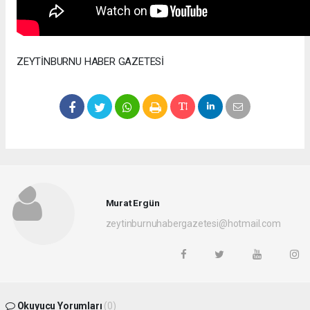
ZEYTİNBURNU HABER GAZETESİ
Murat Ergün
zeytinburnuhabergazetesi@hotmail.com
Okuyucu Yorumları
(0)