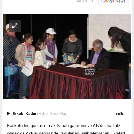
ABONE OL
Erkek
|
Kadın
(Haberi Sesli Oku)
Karikatürleri günlük olarak Sabah gazetesi ve Atv'de, haftalık
olarak da Aktüel dergisinde yayınlanan Salih Memecan 17 Mart