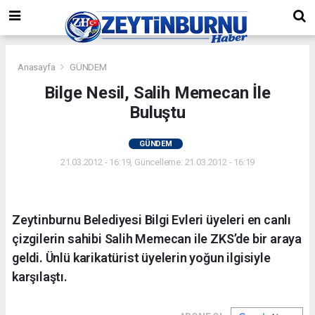
Anasayfa
GÜNDEM
Bilge Nesil, Salih Memecan İle
Buluştu
GÜNDEM
21.03.2012 - 16:19, Güncelleme: 21.03.2012 - 16:19
Zeytinburnu Belediyesi Bilgi Evleri üyeleri en canlı
çizgilerin sahibi Salih Memecan ile ZKS’de bir araya
geldi. Ünlü karikatürist üyelerin yoğun ilgisiyle
karşılaştı.