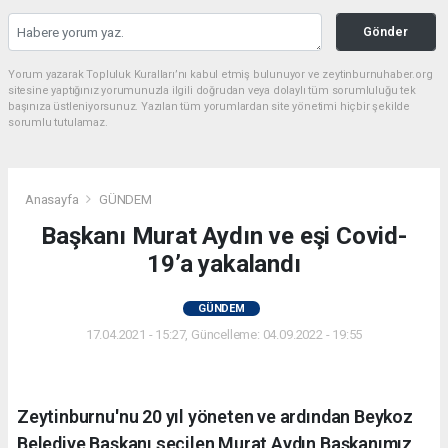
Gönder
Yorum yazarak Topluluk Kuralları’nı kabul etmiş bulunuyor ve zeytinburnuhaber.org
sitesine yaptığınız yorumunuzla ilgili doğrudan veya dolaylı tüm sorumluluğu tek
başınıza üstleniyorsunuz. Yazılan tüm yorumlardan site yönetimi hiçbir şekilde
sorumlu tutulamaz.
Anasayfa
GÜNDEM
Başkanı Murat Aydın ve eşi Covid-
19’a yakalandı
GÜNDEM
17.04.2021 - 15:27, Güncelleme: 04.09.2022 - 19:55
Zeytinburnu'nu 20 yıl yöneten ve ardından Beykoz
Belediye Başkanı seçilen Murat Aydın Başkanımız