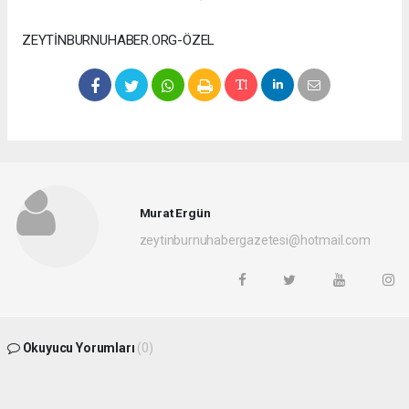
ZEYTİNBURNUHABER.ORG-ÖZEL
Murat Ergün
zeytinburnuhabergazetesi@hotmail.com
Okuyucu Yorumları
(0)