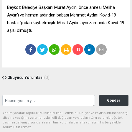
Beykoz Belediye Başkanı Murat Aydın, önce annesi Meliha
Aydın'ı ve hemen ardından babası Mehmet Aydın'ı Kovid-19
hastalığından kaybetmişiti. Murat Aydın aynı zamanda Kovid-19
aşısı olmuştu.
Okuyucu Yorumları
(0)
Gönder
Yorum yazarak Topluluk Kuralları’nı kabul etmiş bulunuyor ve zeytinburnuhaber.org
sitesine yaptığınız yorumunuzla ilgili doğrudan veya dolaylı tüm sorumluluğu tek
başınıza üstleniyorsunuz. Yazılan tüm yorumlardan site yönetimi hiçbir şekilde
sorumlu tutulamaz.