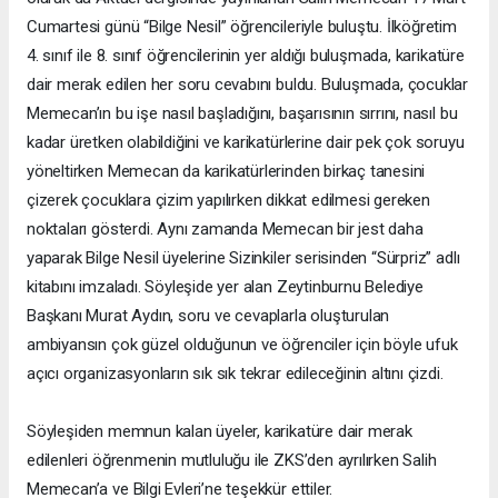
Cumartesi günü “Bilge Nesil” öğrencileriyle buluştu. İlköğretim
4. sınıf ile 8. sınıf öğrencilerinin yer aldığı buluşmada, karikatüre
dair merak edilen her soru cevabını buldu. Buluşmada, çocuklar
Memecan’ın bu işe nasıl başladığını, başarısının sırrını, nasıl bu
kadar üretken olabildiğini ve karikatürlerine dair pek çok soruyu
yöneltirken Memecan da karikatürlerinden birkaç tanesini
çizerek çocuklara çizim yapılırken dikkat edilmesi gereken
noktaları gösterdi. Aynı zamanda Memecan bir jest daha
yaparak Bilge Nesil üyelerine Sizinkiler serisinden “Sürpriz” adlı
kitabını imzaladı. Söyleşide yer alan Zeytinburnu Belediye
Başkanı Murat Aydın, soru ve cevaplarla oluşturulan
ambiyansın çok güzel olduğunun ve öğrenciler için böyle ufuk
açıcı organizasyonların sık sık tekrar edileceğinin altını çizdi.
Söyleşiden memnun kalan üyeler, karikatüre dair merak
edilenleri öğrenmenin mutluluğu ile ZKS’den ayrılırken Salih
Memecan’a ve Bilgi Evleri’ne teşekkür ettiler.