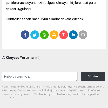
şehirlerarası seyahat izin belgesi olmayan kişilere idari para
cezası uygulandı.
Kontroller sabah saat 05.00'a kadar devam edecek.
Okuyucu Yorumları
(0)
Gönder
Yorum yazarak Topluluk Kuralları’nı kabul etmiş bulunuyor ve zeytinburnuhaber.org
sitesine yaptığınız yorumunuzla ilgili doğrudan veya dolaylı tüm sorumluluğu tek
başınıza üstleniyorsunuz. Yazılan tüm yorumlardan site yönetimi hiçbir şekilde
sorumlu tutulamaz.