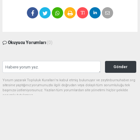
Okuyucu Yorumları
(0)
Gönder
Yorum yazarak Topluluk Kuralları’nı kabul etmiş bulunuyor ve zeytinburnuhaber.org
sitesine yaptığınız yorumunuzla ilgili doğrudan veya dolaylı tüm sorumluluğu tek
başınıza üstleniyorsunuz. Yazılan tüm yorumlardan site yönetimi hiçbir şekilde
sorumlu tutulamaz.
haber paketi
haber scripti
haber yazılımı
Tüm hakları saklı tutulmaktadır.Copyright 2026©