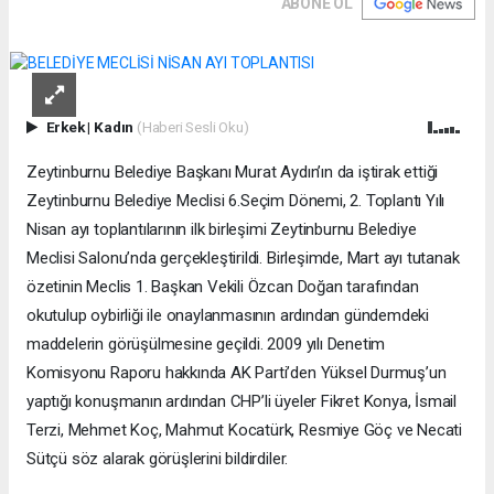
ABONE OL
Erkek
|
Kadın
(Haberi Sesli Oku)
Zeytinburnu Belediye Başkanı Murat Aydın’ın da iştirak ettiği
Zeytinburnu Belediye Meclisi 6.Seçim Dönemi, 2. Toplantı Yılı
Nisan ayı toplantılarının ilk birleşimi Zeytinburnu Belediye
Meclisi Salonu’nda gerçekleştirildi. Birleşimde, Mart ayı tutanak
özetinin Meclis 1. Başkan Vekili Özcan Doğan tarafından
okutulup oybirliği ile onaylanmasının ardından gündemdeki
maddelerin görüşülmesine geçildi. 2009 yılı Denetim
Komisyonu Raporu hakkında AK Parti’den Yüksel Durmuş’un
yaptığı konuşmanın ardından CHP’li üyeler Fikret Konya, İsmail
Terzi, Mehmet Koç, Mahmut Kocatürk, Resmiye Göç ve Necati
Sütçü söz alarak görüşlerini bildirdiler.