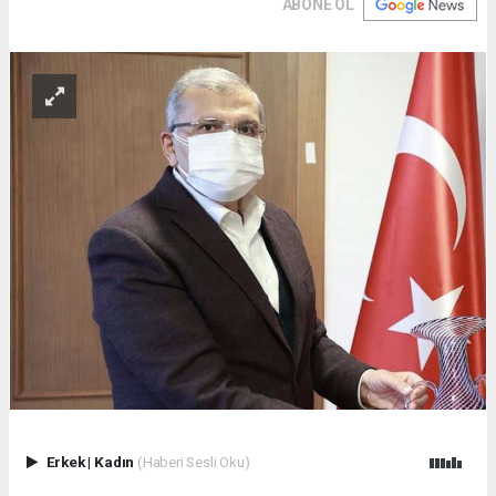
ABONE OL
Erkek
|
Kadın
(Haberi Sesli Oku)