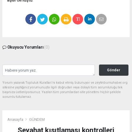
aşısı olmuştu.
Okuyucu Yorumları
(0)
Gönder
Yorum yazarak Topluluk Kuralları’nı kabul etmiş bulunuyor ve zeytinburnuhaber.org
sitesine yaptığınız yorumunuzla ilgili doğrudan veya dolaylı tüm sorumluluğu tek
başınıza üstleniyorsunuz. Yazılan tüm yorumlardan site yönetimi hiçbir şekilde
sorumlu tutulamaz.
Anasayfa
GÜNDEM
Seyahat kısıtlaması kontrolleri