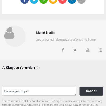
Murat Ergün
zeytinburnuhabergazetesi@hotmail.com
Okuyucu Yorumları
(0)
Gönder
Yorum yazarak Topluluk Kuralları’nı kabul etmiş bulunuyor ve zeytinburnuhaber.org
sitesine yaptığınız yorumunuzla ilgili doğrudan veya dolaylı tüm sorumluluğu tek