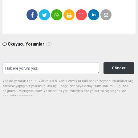
Okuyucu Yorumları
(0)
Gönder
Yorum yazarak Topluluk Kuralları’nı kabul etmiş bulunuyor ve zeytinburnuhaber.org
sitesine yaptığınız yorumunuzla ilgili doğrudan veya dolaylı tüm sorumluluğu tek
başınıza üstleniyorsunuz. Yazılan tüm yorumlardan site yönetimi hiçbir şekilde
sorumlu tutulamaz.
haber paketi
haber scripti
haber yazılımı
Tüm hakları saklı tutulmaktadır.Copyright 2026©