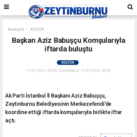
Anasayfa
KÜLTÜR
Başkan Aziz Babuşçu Komşularıyla
iftarda buluştu
KÜLTÜR
11.07.2014 - 00:05, Güncelleme: 11.07.2014 - 00:05
Ak Parti İstanbul İl Başkanı Aziz Babuşçu,
Zeytinburnu Belediyesinin Merkezefendi'de
koordine ettiği iftarda komşularıyla birlikte iftar
açtı.