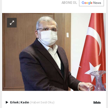
ABONE OL
Erkek
|
Kadın
(Haberi Sesli Oku)