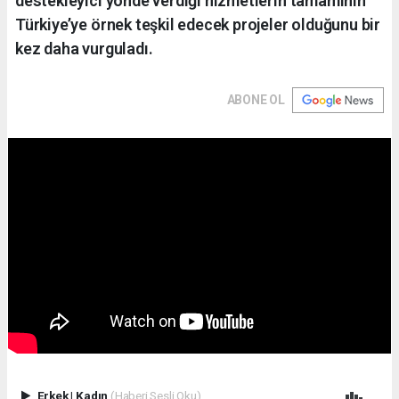
destekleyici yönde verdiği hizmetlerin tamamının
Türkiye’ye örnek teşkil edecek projeler olduğunu bir
kez daha vurguladı.
ABONE OL
Erkek
|
Kadın
(Haberi Sesli Oku)