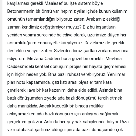
karşılaması gerekli. Maalesef bu işte sistem böyle.
Betonarmenin bir ömrü var, hepimiz yıllar içinde bunun kullanım
ömrünün tamamlandığını biliyoruz zaten. Arabamız eskidiği
zaman kendimiz değiştirmiyor muyuz? Biz bu inşaatların
yeniden yapımı sürecinde belediye olarak, üzerimize düşen her
sorumluluğu memnuniyetle karşılıyoruz. Devletimiz de gerekli
destekleri veriyor zaten. Sizlerden biraz şartları zorlamanızı rica
ediyorum. Mevlâna Caddesi buna güzel bir örnektir. Mevlâna
Caddesi’ndeki kentsel dönüşüm projesinin hayata geçmemesi
için hiçbir neden yok. Bina bazlı ruhsat verebiliyoruz. Yeni imar
plan notu kapsamında, çatı katı arası piyesler tam kata
çevrilerek ilave bir kat kazanımı daha elde edildi. Aslında bina
bazlı dönüşümden ziyade ada bazlı dönüşümü tercih etmek
daha mantıklıdır. Ancak küçücük bir binada malikler
anlaşamazken ada bazlı dönüşüm için anlaşma sağlamak
gerçekten çok zor. Aslında her şey hak sahiplerinde bitiyor. Rıza
ve mutabakat şartımız olduğu için ada bazlı dönüşümde çok