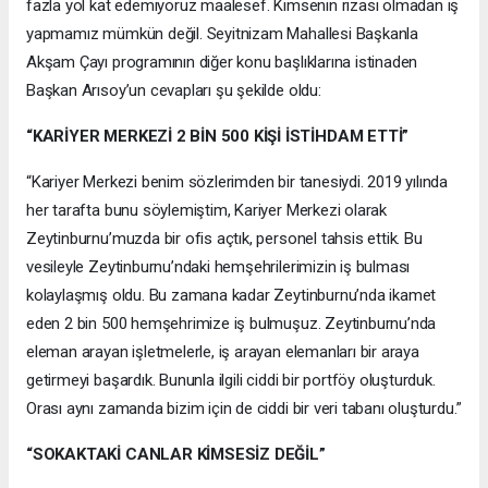
fazla yol kat edemiyoruz maalesef. Kimsenin rızası olmadan iş
yapmamız mümkün değil. Seyitnizam Mahallesi Başkanla
Akşam Çayı programının diğer konu başlıklarına istinaden
Başkan Arısoy’un cevapları şu şekilde oldu:
“KARİYER MERKEZİ 2 BİN 500 KİŞİ İSTİHDAM ETTİ”
“Kariyer Merkezi benim sözlerimden bir tanesiydi. 2019 yılında
her tarafta bunu söylemiştim, Kariyer Merkezi olarak
Zeytinburnu’muzda bir ofis açtık, personel tahsis ettik. Bu
vesileyle Zeytinburnu’ndaki hemşehrilerimizin iş bulması
kolaylaşmış oldu. Bu zamana kadar Zeytinburnu’nda ikamet
eden 2 bin 500 hemşehrimize iş bulmuşuz. Zeytinburnu’nda
eleman arayan işletmelerle, iş arayan elemanları bir araya
getirmeyi başardık. Bununla ilgili ciddi bir portföy oluşturduk.
Orası aynı zamanda bizim için de ciddi bir veri tabanı oluşturdu.”
“SOKAKTAKİ CANLAR KİMSESİZ DEĞİL”