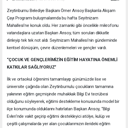
Zeytinburnu Belediye Başkanı Ömer Arısoy Başkanla Akşam
Çayı Programı buluşmalarında bu hafta Seyitnizam
Mahallesi’ne konuk oldu. Her zamanki gibi öncelikle mikrofonu
vatandaşlara uzatan Başkan Arısoy, tüm soruları dikkatle
dinleyip tek tek not aldı. Seyitnizam Mahallesi’nin gündeminde
kentsel dönüşüm, çevre düzenlemeleri ve gençler vardı.
“ÇOCUK VE GENÇLERİMİZİN EĞİTİM HAYATINA ÖNEMLİ
KATKILAR SAĞLIYORUZ”
İlk ve ortaokul öğrenimi tamamlayıp günümüzde lise ve
üniversite çağında olan Zeytinburnulu çocukların tamamına
yakınının eğitim geçmişinde muhakkak Bilgi Evi tecrübesi
olduğunu söyleyerek, eğitimi destekleme konusunda model bir
ilçe konumunda olduklarını hatırlatan Başkan Arısoy, “Bilgi
Evleri’nde vakit geçirip eğitimi destekleyici atölye, kulüp ve
çeşitli çalışmalarda yer alan çocuklarımızın ilerideki eğitim