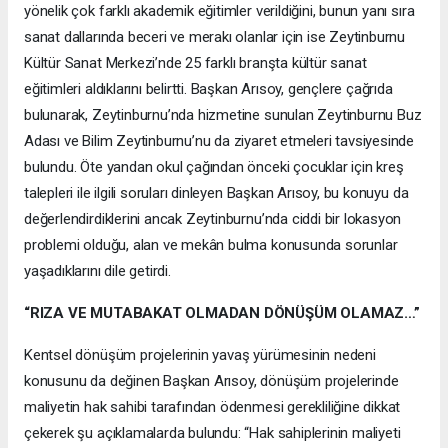
yönelik çok farklı akademik eğitimler verildiğini, bunun yanı sıra
sanat dallarında beceri ve merakı olanlar için ise Zeytinburnu
Kültür Sanat Merkezi’nde 25 farklı branşta kültür sanat
eğitimleri aldıklarını belirtti. Başkan Arısoy, gençlere çağrıda
bulunarak, Zeytinburnu’nda hizmetine sunulan Zeytinburnu Buz
Adası ve Bilim Zeytinburnu’nu da ziyaret etmeleri tavsiyesinde
bulundu. Öte yandan okul çağından önceki çocuklar için kreş
talepleri ile ilgili soruları dinleyen Başkan Arısoy, bu konuyu da
değerlendirdiklerini ancak Zeytinburnu’nda ciddi bir lokasyon
problemi olduğu, alan ve mekân bulma konusunda sorunlar
yaşadıklarını dile getirdi.
“RIZA VE MUTABAKAT OLMADAN DÖNÜŞÜM OLAMAZ…”
Kentsel dönüşüm projelerinin yavaş yürümesinin nedeni
konusunu da değinen Başkan Arısoy, dönüşüm projelerinde
maliyetin hak sahibi tarafından ödenmesi gerekliliğine dikkat
çekerek şu açıklamalarda bulundu: “Hak sahiplerinin maliyeti