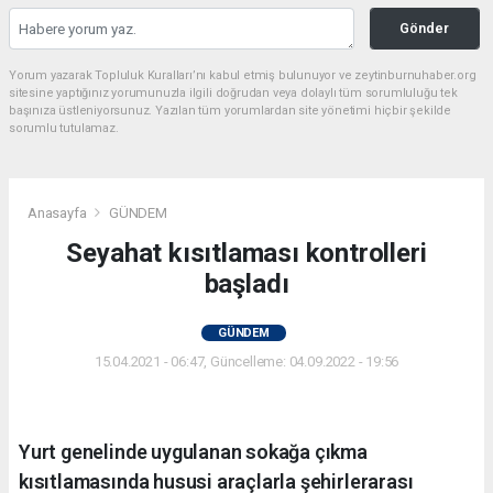
Gönder
Yorum yazarak Topluluk Kuralları’nı kabul etmiş bulunuyor ve zeytinburnuhaber.org
sitesine yaptığınız yorumunuzla ilgili doğrudan veya dolaylı tüm sorumluluğu tek
başınıza üstleniyorsunuz. Yazılan tüm yorumlardan site yönetimi hiçbir şekilde
sorumlu tutulamaz.
Anasayfa
GÜNDEM
Seyahat kısıtlaması kontrolleri
başladı
GÜNDEM
15.04.2021 - 06:47, Güncelleme: 04.09.2022 - 19:56
Yurt genelinde uygulanan sokağa çıkma
kısıtlamasında hususi araçlarla şehirlerarası