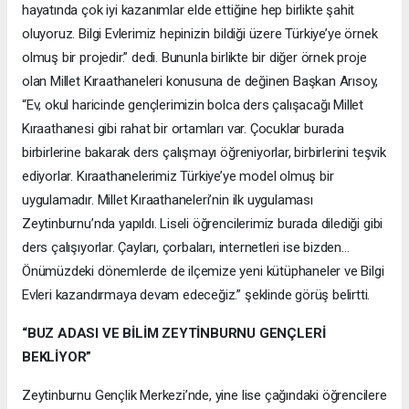
hayatında çok iyi kazanımlar elde ettiğine hep birlikte şahit
oluyoruz. Bilgi Evlerimiz hepinizin bildiği üzere Türkiye’ye örnek
olmuş bir projedir.” dedi. Bununla birlikte bir diğer örnek proje
olan Millet Kıraathaneleri konusuna de değinen Başkan Arısoy,
“Ev, okul haricinde gençlerimizin bolca ders çalışacağı Millet
Kıraathanesi gibi rahat bir ortamları var. Çocuklar burada
birbirlerine bakarak ders çalışmayı öğreniyorlar, birbirlerini teşvik
ediyorlar. Kıraathanelerimiz Türkiye’ye model olmuş bir
uygulamadır. Millet Kıraathaneleri’nin ilk uygulaması
Zeytinburnu’nda yapıldı. Liseli öğrencilerimiz burada dilediği gibi
ders çalışıyorlar. Çayları, çorbaları, internetleri ise bizden…
Önümüzdeki dönemlerde de ilçemize yeni kütüphaneler ve Bilgi
Evleri kazandırmaya devam edeceğiz.” şeklinde görüş belirtti.
“BUZ ADASI VE BİLİM ZEYTİNBURNU GENÇLERİ
BEKLİYOR”
Zeytinburnu Gençlik Merkezi’nde, yine lise çağındaki öğrencilere