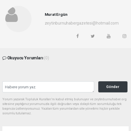
Murat Ergün
zeytinburnuhabergazetesi@hotmail.com
Okuyucu Yorumları
(0)
Gönder
Yorum yazarak Topluluk Kuralları’nı kabul etmiş bulunuyor ve zeytinburnuhaber.org
sitesine yaptığınız yorumunuzla ilgili doğrudan veya dolaylı tüm sorumluluğu tek
başınıza üstleniyorsunuz. Yazılan tüm yorumlardan site yönetimi hiçbir şekilde
sorumlu tutulamaz.