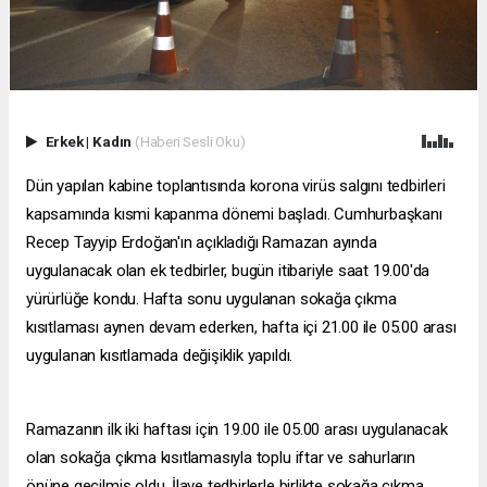
Erkek
|
Kadın
(Haberi Sesli Oku)
Dün yapılan kabine toplantısında korona virüs salgını tedbirleri
kapsamında kısmi kapanma dönemi başladı. Cumhurbaşkanı
Recep Tayyip Erdoğan'ın açıkladığı Ramazan ayında
uygulanacak olan ek tedbirler, bugün itibariyle saat 19.00'da
yürürlüğe kondu. Hafta sonu uygulanan sokağa çıkma
kısıtlaması aynen devam ederken, hafta içi 21.00 ile 05.00 arası
uygulanan kısıtlamada değişiklik yapıldı.
Ramazanın ilk iki haftası için 19.00 ile 05.00 arası uygulanacak
olan sokağa çıkma kısıtlamasıyla toplu iftar ve sahurların
önüne geçilmiş oldu. İlave tedbirlerle birlikte sokağa çıkma