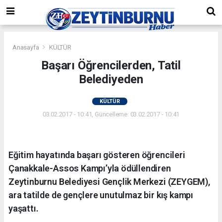
Anasayfa
KÜLTÜR
Başarı Öğrencilerden, Tatil
Belediyeden
KÜLTÜR
03.02.2017 - 10:41, Güncelleme: 03.02.2017 - 10:41
Eğitim hayatında başarı gösteren öğrencileri
Çanakkale-Assos Kampı’yla ödüllendiren
Zeytinburnu Belediyesi Gençlik Merkezi (ZEYGEM),
ara tatilde de gençlere unutulmaz bir kış kampı
yaşattı.