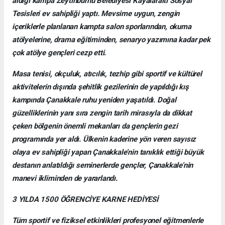
aldığı kampa Zeytinburnu Belediyesi Kayalaraltı Sosyal
Tesisleri ev sahipliği yaptı. Mevsime uygun, zengin
içeriklerle planlanan kampta salon sporlarından, okuma
atölyelerine, drama eğitiminden, senaryo yazımına kadar pek
çok atölye gençleri cezp etti.
Masa tenisi, okçuluk, atıcılık, tezhip gibi sportif ve kültürel
aktivitelerin dışında şehitlik gezilerinin de yapıldığı kış
kampında Çanakkale ruhu yeniden yaşatıldı. Doğal
güzelliklerinin yanı sıra zengin tarih mirasıyla da dikkat
çeken bölgenin önemli mekanları da gençlerin gezi
programında yer aldı. Ülkenin kaderine yön veren sayısız
olaya ev sahipliği yapan Çanakkale’nin tanıklık ettiği büyük
destanın anlatıldığı seminerlerde gençler, Çanakkale’nin
manevi ikliminden de yararlandı.
3 YILDA 1500 ÖĞRENCİYE KARNE HEDİYESİ
Tüm sportif ve fiziksel etkinlikleri profesyonel eğitmenlerle