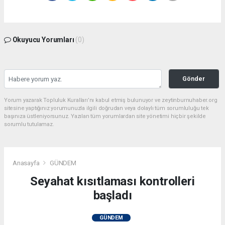
Okuyucu Yorumları
(0)
Gönder
Yorum yazarak Topluluk Kuralları’nı kabul etmiş bulunuyor ve zeytinburnuhaber.org
sitesine yaptığınız yorumunuzla ilgili doğrudan veya dolaylı tüm sorumluluğu tek
başınıza üstleniyorsunuz. Yazılan tüm yorumlardan site yönetimi hiçbir şekilde
sorumlu tutulamaz.
Anasayfa
GÜNDEM
Seyahat kısıtlaması kontrolleri
başladı
GÜNDEM