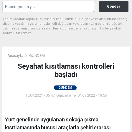
Gönder
Yorum yazarak Topluluk Kuralları’nı kabul etmiş bulunuyor ve zeytinburnuhaber.org
sitesine yaptığınız yorumunuzla ilgili doğrudan veya dolaylı tüm sorumluluğu tek
başınıza üstleniyorsunuz. Yazılan tüm yorumlardan site yönetimi hiçbir şekilde
sorumlu tutulamaz.
Anasayfa
GÜNDEM
Seyahat kısıtlaması kontrolleri
başladı
GÜNDEM
15.04.2021 - 06:47, Güncelleme: 04.09.2022 - 19:56
Yurt genelinde uygulanan sokağa çıkma
kısıtlamasında hususi araçlarla şehirlerarası