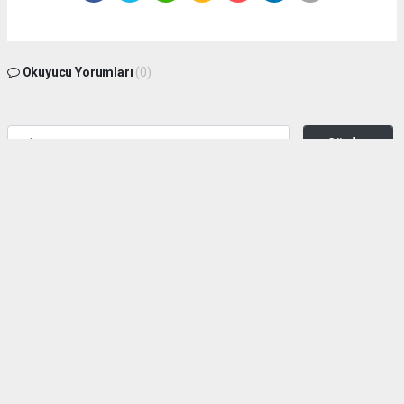
Okuyucu Yorumları
(0)
Gönder
Yorum yazarak Topluluk Kuralları’nı kabul etmiş bulunuyor ve zeytinburnuhaber.org
sitesine yaptığınız yorumunuzla ilgili doğrudan veya dolaylı tüm sorumluluğu tek
başınıza üstleniyorsunuz. Yazılan tüm yorumlardan site yönetimi hiçbir şekilde
sorumlu tutulamaz.
haber paketi
haber scripti
haber yazılımı
Tüm hakları saklı tutulmaktadır.Copyright 2026©
Haber Yazılımı:
Web Aksiyon ®