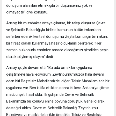
dönüşüm alanı ilan etmek gibi bir düşüncemiz yok ve
olmayacak" diye konuştu.
Arısoy, bir mutabakat ortaya çıkarsa, bir talep oluşursa Çevre
ve Şehircilik Bakanlığıyla birlikte kamunun bütün imkanlarını
seferber ederek kentsel dönüşümü Zeytinburnu için bir imkan,
bir fırsat olarak kullanmaya hazır olduklarını belirterek, "Her
zaman bu konuda emrinize amade olacağımızı şimdiden peşin
olarak söylemiş olayım" dedi.
Arısoy, şöyle devam etti: "Burada örnek bir uygulama
geliştirmeyi hayal ediyorum. Zeytinburnu'muzda hala devam
eden biri Beştelsiz Mahallemizde, diğeri Telsiz Mahallemizde bir
uygulama var. Ben istifa ettikten sonra iki kere Ankara'ya gitme
mecburiyeti hasıl oldu. İlk gidişimde Çevre ve Şehircilik
Bakanımızla bu konuyu enine boyuna görüştük. Genel olarak
desteğini aldım. Çevre ve Şehircilik Bakanlığı Zeytinburnu
Belediyesi ve maliklerle birlikte öncelikle Telsiz ve Beştelsiz