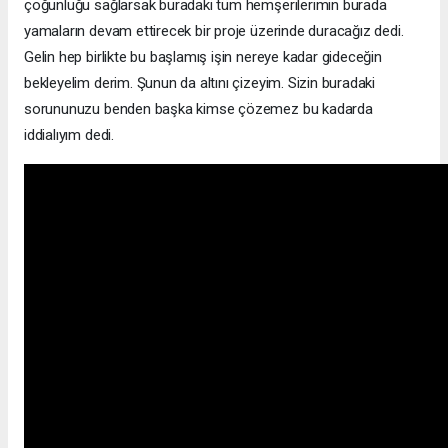
çoğunluğu sağlarsak buradaki tüm hemşerilerimin burada
yamaların devam ettirecek bir proje üzerinde duracağız dedi.
Gelin hep birlikte bu başlamış işin nereye kadar gideceğin
bekleyelim derim. Şunun da altını çizeyim. Sizin buradaki
sorununuzu benden başka kimse çözemez bu kadarda
iddialıyım dedi.