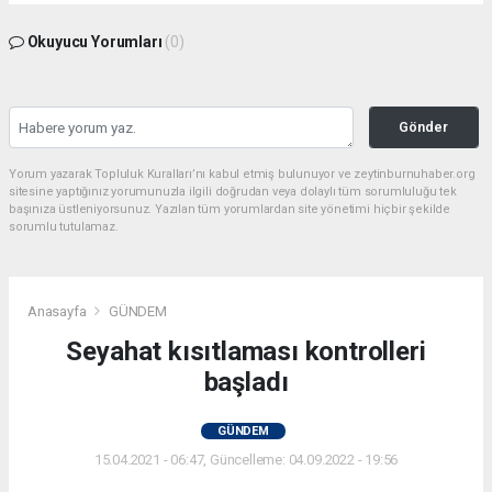
Okuyucu Yorumları
(0)
Gönder
Yorum yazarak Topluluk Kuralları’nı kabul etmiş bulunuyor ve zeytinburnuhaber.org
sitesine yaptığınız yorumunuzla ilgili doğrudan veya dolaylı tüm sorumluluğu tek
başınıza üstleniyorsunuz. Yazılan tüm yorumlardan site yönetimi hiçbir şekilde
sorumlu tutulamaz.
Anasayfa
GÜNDEM
Seyahat kısıtlaması kontrolleri
başladı
GÜNDEM
15.04.2021 - 06:47, Güncelleme: 04.09.2022 - 19:56