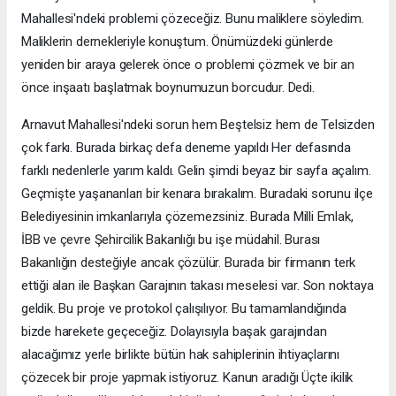
Mahallesi'ndeki problemi çözeceğiz. Bunu maliklere söyledim.
Maliklerin dernekleriyle konuştum. Önümüzdeki günlerde
yeniden bir araya gelerek önce o problemi çözmek ve bir an
önce inşaatı başlatmak boynumuzun borcudur. Dedi.
Arnavut Mahallesi'ndeki sorun hem Beştelsiz hem de Telsizden
çok farkı. Burada birkaç defa deneme yapıldı Her defasında
farklı nedenlerle yarım kaldı. Gelin şimdi beyaz bir sayfa açalım.
Geçmişte yaşananları bir kenara bırakalım. Buradaki sorunu ilçe
Belediyesinin imkanlarıyla çözemezsiniz. Burada Milli Emlak,
İBB ve çevre Şehircilik Bakanlığı bu işe müdahil. Burası
Bakanlığın desteğiyle ancak çözülür. Burada bir firmanın terk
ettiği alan ile Başkan Garajının takası meselesi var. Son noktaya
geldik. Bu proje ve protokol çalışılıyor. Bu tamamlandığında
bizde harekete geçeceğiz. Dolayısıyla başak garajından
alacağımız yerle birlikte bütün hak sahiplerinin ihtiyaçlarını
çözecek bir proje yapmak istiyoruz. Kanun aradığı Üçte ikilik