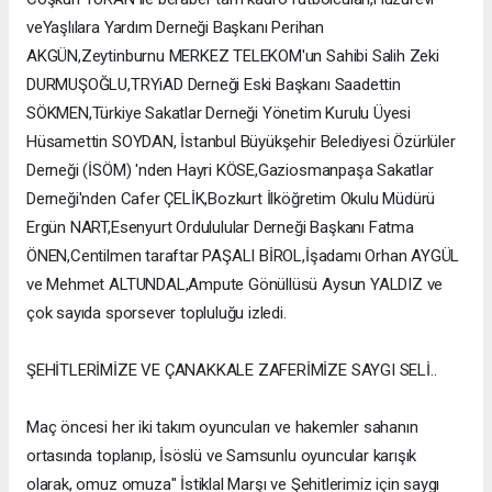
veYaşlılara Yardım Derneği Başkanı Perihan
AKGÜN,Zeytinburnu MERKEZ TELEKOM'un Sahibi Salih Zeki
DURMUŞOĞLU,TRYiAD Derneği Eski Başkanı Saadettin
SÖKMEN,Türkiye Sakatlar Derneği Yönetim Kurulu Üyesi
Hüsamettin SOYDAN, İstanbul Büyükşehir Belediyesi Özürlüler
Derneği (İSÖM) 'nden Hayri KÖSE,Gaziosmanpaşa Sakatlar
Derneği'nden Cafer ÇELİK,Bozkurt İlköğretim Okulu Müdürü
Ergün NART,Esenyurt Ordululular Derneği Başkanı Fatma
ÖNEN,Centilmen taraftar PAŞALI BİROL,İşadamı Orhan AYGÜL
ve Mehmet ALTUNDAL,Ampute Gönüllüsü Aysun YALDIZ ve
çok sayıda sporsever topluluğu izledi.
ŞEHİTLERİMİZE VE ÇANAKKALE ZAFERİMİZE SAYGI SELİ..
Maç öncesi her iki takım oyuncuları ve hakemler sahanın
ortasında toplanıp, İsöslü ve Samsunlu oyuncular karışık
olarak, omuz omuza" İstiklal Marşı ve Şehitlerimiz için saygı