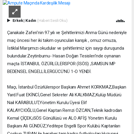
Erkek
|
Kadın
(Haberi Sesli Oku)
Çanakale Zaferi'nin 97.yılı ve Şehitlerimizi Anma Günü nedeniyle
maç öncesi her iki takım oyuncuları karışık , omuz omuza,
İstiklal Marşımızı okudular ve şehitlerimiz için saygı duruşunda
bulundular.Zeytinburnu- Hasan Doğan Tesisleri'nde oynanan
maçta İSTANBUL ÖZÜRLÜLERSPOR (İSÖS) ,SAMSUN MP
BEDENSEL ENGELLİLERGÜCÜ'NÜ 1-O YENDİ.
Maçı, İstanbul Özürlülerspor Başkanı Ahmet KORKMAZ,Başkan
Yard.Fuat EKİNCİ,Genel Sekreter Ali KALKMAZ,Kulüp Müdürü
Nail KARABULUT,Yönetim Kurulu Üyesi Elif
KALAYCIOĞLU,Genel Kaptan Remzi ÖZCAN,Teknik kadrodan
Kemal ÇİÇEK,iSÖS Gönüllüsü ve ALO AFİŞ Yönetim Kurulu
Başkanı Ali GÜNDÜZ,Yeditepe Engelli Spor Kulübü Kaptanları
Coşkun TURAN ile beraber tam kadro futbolcuları,Huzurevi