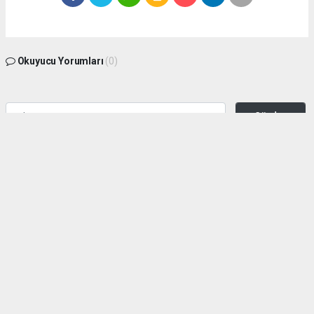
Okuyucu Yorumları
(0)
Gönder
Yorum yazarak Topluluk Kuralları’nı kabul etmiş bulunuyor ve zeytinburnuhaber.org
sitesine yaptığınız yorumunuzla ilgili doğrudan veya dolaylı tüm sorumluluğu tek
başınıza üstleniyorsunuz. Yazılan tüm yorumlardan site yönetimi hiçbir şekilde
sorumlu tutulamaz.
haber paketi
haber scripti
haber yazılımı
Tüm hakları saklı tutulmaktadır.Copyright 2026©
Haber Yazılımı:
Web Aksiyon ®