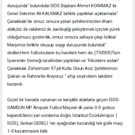
duruşunda" bulundular.İSÖS Başkanı Ahmet KORKMAZ ile
Genel Sekreter Ali KALKMAZ birlikte yaptıkları açıklamada"
Çanakkale'de omuz omuza yatan şehitlerimizden ilham
aldık,biz de rakibimiz ile ,kardeşliği pekiştirmek için,tek yürek
olduğumuzu gösterdik, omuz omuza sahaya çıkıp İstiklal
Marşımızı birlikte okuyup saygı duruşunda bulunduk"
dediler.Hem futbolcuların bu hareketi hem de, (TİVDER)Tüm
İşverenler Derneği tarafından yaptırılan ve Tribünlere asılan"
Çanakkale Zaferimizin 97.yılı Kutlu Olsun.Aziz Şehitlerimizi
Şükran ve Rahmetle Anıyoruz " afişi seyircilerin takdirini
kazandı .
Güzel bir havada oynanan ve karşılıklı ataklarla geçen İSÖS-
SAMSUN MP Ampute Futbol Maçının ilk yarısı 0-0 golsüz
kapandı.İkinci yarı sonlarına doğru İstanbul Özürlülerspor (
İSÖS), Serkan DERELİ 'nin ayağından kazandığı tek golle maçı
1-0 kazanmasını bildi.