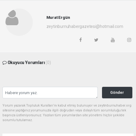
Murat Ergün
zeytinburnuhabergazetesi@hotmail.com
Okuyucu Yorumları
(0)
Gönder
Yorum yazarak Topluluk Kuralları’nı kabul etmiş bulunuyor ve zeytinburnuhaber.org
sitesine yaptığınız yorumunuzla ilgili doğrudan veya dolaylı tüm sorumluluğu tek
başınıza üstleniyorsunuz. Yazılan tüm yorumlardan site yönetimi hiçbir şekilde
sorumlu tutulamaz.