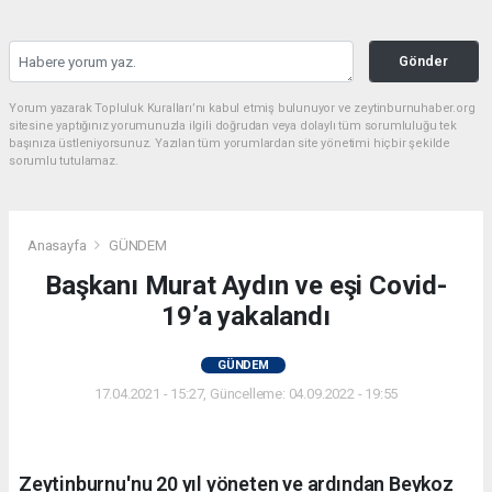
Gönder
Yorum yazarak Topluluk Kuralları’nı kabul etmiş bulunuyor ve zeytinburnuhaber.org
sitesine yaptığınız yorumunuzla ilgili doğrudan veya dolaylı tüm sorumluluğu tek
başınıza üstleniyorsunuz. Yazılan tüm yorumlardan site yönetimi hiçbir şekilde
sorumlu tutulamaz.
Anasayfa
GÜNDEM
Başkanı Murat Aydın ve eşi Covid-
19’a yakalandı
GÜNDEM
17.04.2021 - 15:27, Güncelleme: 04.09.2022 - 19:55
Zeytinburnu'nu 20 yıl yöneten ve ardından Beykoz