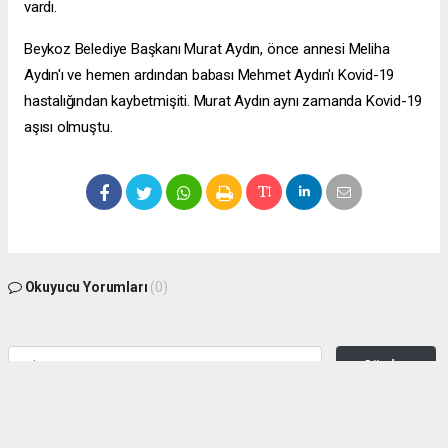
vardı.
Beykoz Belediye Başkanı Murat Aydın, önce annesi Meliha
Aydın'ı ve hemen ardından babası Mehmet Aydın'ı Kovid-19
hastalığından kaybetmişiti. Murat Aydın aynı zamanda Kovid-19
aşısı olmuştu.
Okuyucu Yorumları
(0)
Gönder
Yorum yazarak Topluluk Kuralları’nı kabul etmiş bulunuyor ve zeytinburnuhaber.org
sitesine yaptığınız yorumunuzla ilgili doğrudan veya dolaylı tüm sorumluluğu tek
başınıza üstleniyorsunuz. Yazılan tüm yorumlardan site yönetimi hiçbir şekilde