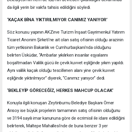
da ilgili yerin bir vakfa tahsis edildiğini söyledi.
‘KAÇAK BİNA YIKTIRILMIYOR CANIMIZ YANIYOR’
Söz konusu yapının AKZirve Turizm İnşaat Gayrimenkul Yatırım
Ticaret Anonim Şirketi’ne ait olan satış ofisinin olduğu arazinin
tüm yetkisinin Bakanlık ve Cumhurbaşkanı’nda olduğunu
belirten Üsküdar, “Ambarlar yıkılırken insanlar eşyalarını
boşaltmadan Valilik gücü ile çevik kuvvet eşliğinde yıkım yapıldı.
Aynı valilik kaçak olduğu tescillenen alanı yine çevik kuvvet
eşliğinde yıktırılmıyor” diyerek, “Canımız yanıyor” dedi.
‘BEKLEYİP GÖRECEĞİZ, HERKES MAHCUP OLACAK’
Konuyla ilgili konuşan Zeytinburnu Belediye Başkanı Ömer
Arısoy ise büyük projelerin tamamının satış ofisinin olduğunu
ve 3194 sayılı imar kanununa göre de ecrimisil ile idare edildiğini
belirterek, Maltepe Mahallesi’nde de buna benzer 3 yer