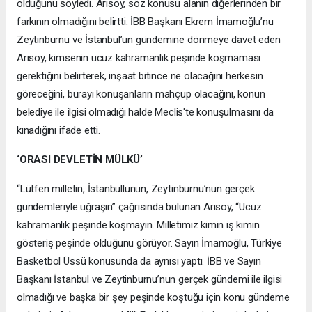
olduğunu söyledi. Arısoy, söz konusu alanın diğerlerinden bir
farkının olmadığını belirtti. İBB Başkanı Ekrem İmamoğlu’nu
Zeytinburnu ve İstanbul’un gündemine dönmeye davet eden
Arısoy, kimsenin ucuz kahramanlık peşinde koşmaması
gerektiğini belirterek, inşaat bitince ne olacağını herkesin
göreceğini, burayı konuşanların mahçup olacağını, konun
belediye ile ilgisi olmadığı halde Meclis'te konuşulmasını da
kınadığını ifade etti.
‘ORASI DEVLETİN MÜLKÜ’
“Lütfen milletin, İstanbullunun, Zeytinburnu’nun gerçek
gündemleriyle uğraşın” çağrısında bulunan Arısoy, “Ucuz
kahramanlık peşinde koşmayın. Milletimiz kimin iş kimin
gösteriş peşinde olduğunu görüyor. Sayın İmamoğlu, Türkiye
Basketbol Üssü konusunda da aynısı yaptı. İBB ve Sayın
Başkanı İstanbul ve Zeytinburnu’nun gerçek gündemi ile ilgisi
olmadığı ve başka bir şey peşinde koştuğu için konu gündeme