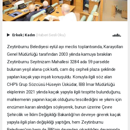
Erkek
|
Kadın
(Haberi Sesli Oku)
Zeytinburnu Belediyesi eylül ayı meclis toplantısında, Karayolları
Genel Müdürlüğü tarafından 2003 yılında kamuya bırakılan
Zeytinburnu Seyitnizam Mahallesi 3284 ada 59 parselde
bulunan yeşil alana çok katlı, cam dış cepheli plaza şeklinde
yapılan kaçak yapı inşatı konuşuldu. Konuyla ilgili söz alan
CHP’li Grup Sözcüsü Hüseyin Üsküdar, İBB İmar Müdürlüğü
ekiplerinin 2021 yılında kaçak yapıyla ilgili tespitte bulunduğunu,
mahkemenin yapının kaçak olduğunu tescillediğini ve yıkımı için
encümen kararı alındığını söyleyerek, bunun üzerine Çevre
Şehircilik ve İklim Değişikliği Bakanlığı’nın devreye girerek kaçak
yapıyla ilgili plan değişikliği yaptığını, hem Zeytinburnu
Belediyesi’nin hem de İBB’nin devreden çıkarıldığını devamında