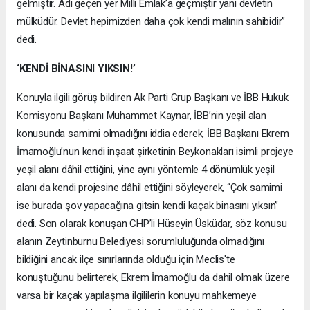
gelmiştir. Adı geçen yer Milli Emlak’a geçmiştir yani devletin
mülküdür. Devlet hepimizden daha çok kendi malının sahibidir”
dedi.
‘KENDİ BİNASINI YIKSIN!’
Konuyla ilgili görüş bildiren Ak Parti Grup Başkanı ve İBB Hukuk
Komisyonu Başkanı Muhammet Kaynar, İBB’nin yeşil alan
konusunda samimi olmadığını iddia ederek, İBB Başkanı Ekrem
İmamoğlu’nun kendi inşaat şirketinin Beykonakları isimli projeye
yeşil alanı dâhil ettiğini, yine aynı yöntemle 4 dönümlük yeşil
alanı da kendi projesine dâhil ettiğini söyleyerek, “Çok samimi
ise burada şov yapacağına gitsin kendi kaçak binasını yıksın”
dedi. Son olarak konuşan CHP’li Hüseyin Üsküdar, söz konusu
alanın Zeytinburnu Belediyesi sorumluluğunda olmadığını
bildiğini ancak ilçe sınırlarında olduğu için Meclis'te
konuştuğunu belirterek, Ekrem İmamoğlu da dahil olmak üzere
varsa bir kaçak yapılaşma ilgililerin konuyu mahkemeye