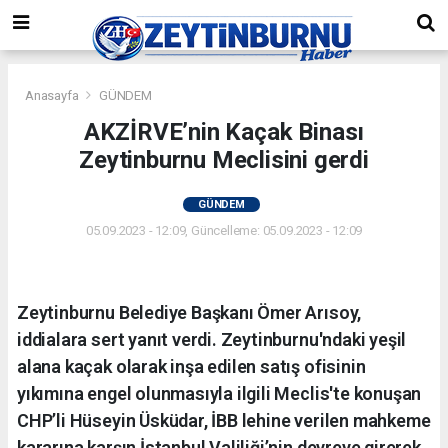
Anasayfa
GÜNDEM
AKZİRVE’nin Kaçak Binası
Zeytinburnu Meclisini gerdi
GÜNDEM
05.09.2023 - 12:09, Güncelleme: 05.09.2023 - 12:09
Zeytinburnu Belediye Başkanı Ömer Arısoy,
iddialara sert yanıt verdi. Zeytinburnu'ndaki yeşil
alana kaçak olarak inşa edilen satış ofisinin
yıkımına engel olunmasıyla ilgili Meclis'te konuşan
CHP’li Hüseyin Üsküdar, İBB lehine verilen mahkeme
kararına karşın İstanbul Valiliği’nin devreye girerek