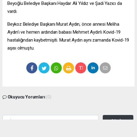
Beyoğlu Belediye Başkanı Haydar Ali Yıldız ve Şadi Yazıcı da
vardı.
Beykoz Belediye Başkanı Murat Aydın, önce annesi Meliha
Aydın'ı ve hemen ardından babası Mehmet Aydın'ı Kovid-19
hastalığından kaybetmişiti. Murat Aydın aynı zamanda Kovid-19
aşısı olmuştu.
Okuyucu Yorumları
(0)
Gönder
Yorum yazarak Topluluk Kuralları’nı kabul etmiş bulunuyor ve zeytinburnuhaber.org