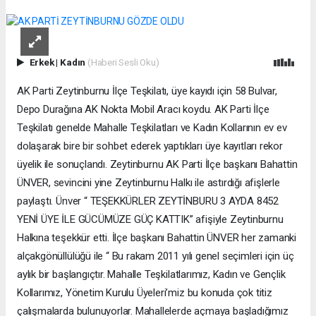
Erkek
|
Kadın
(Haberi Sesli Oku)
AK Parti Zeytinburnu İlçe Teşkilatı, üye kayıdı için 58 Bulvar,
Depo Durağına AK Nokta Mobil Aracı koydu. AK Parti İlçe
Teşkilatı genelde Mahalle Teşkilatları ve Kadın Kollarının ev ev
dolaşarak bire bir sohbet ederek yaptıkları üye kayıtları rekor
üyelik ile sonuçlandı. Zeytinburnu AK Parti İlçe başkanı Bahattin
ÜNVER, sevincini yine Zeytinburnu Halkı ile astırdığı afişlerle
paylaştı. Ünver “ TEŞEKKÜRLER ZEYTİNBURU 3 AYDA 8452
YENİ ÜYE İLE GÜCÜMÜZE GÜÇ KATTIK” afişiyle Zeytinburnu
Halkına teşekkür etti. İlçe başkanı Bahattin ÜNVER her zamanki
alçakgönüllülüğü ile “ Bu rakam 2011 yılı genel seçimleri için üç
aylık bir başlangıçtır. Mahalle Teşkilatlarımız, Kadın ve Gençlik
Kollarımız, Yönetim Kurulu Üyeleri’miz bu konuda çok titiz
çalışmalarda bulunuyorlar. Mahallelerde açmaya başladığımız