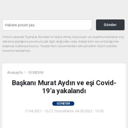
Gönder
Yorum yazarak Topluluk Kuralları’nı kabul etmiş bulunuyor ve zeytinburnuhaber.org
sitesine yaptığınız yorumunuzla ilgili doğrudan veya dolaylı tüm sorumluluğu tek
başınıza üstleniyorsunuz. Yazılan tüm yorumlardan site yönetimi hiçbir şekilde
sorumlu tutulamaz.
Anasayfa
GÜNDEM
Başkanı Murat Aydın ve eşi Covid-
19’a yakalandı
GÜNDEM
17.04.2021 - 15:27, Güncelleme: 04.09.2022 - 19:55