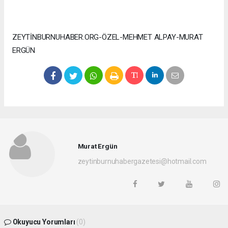
ZEYTİNBURNUHABER.ORG-ÖZEL-MEHMET ALPAY-MURAT
ERGÜN
Murat Ergün
zeytinburnuhabergazetesi@hotmail.com
Okuyucu Yorumları
(0)