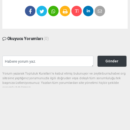
Okuyucu Yorumları
(0)
Gönder
Yorum yazarak Topluluk Kuralları’nı kabul etmiş bulunuyor ve zeytinburnuhaber.org
sitesine yaptığınız yorumunuzla ilgili doğrudan veya dolaylı tüm sorumluluğu tek
başınıza üstleniyorsunuz. Yazılan tüm yorumlardan site yönetimi hiçbir şekilde
sorumlu tutulamaz.
haber paketi
haber scripti
haber yazılımı
Tüm hakları saklı tutulmaktadır.Copyright 2026©