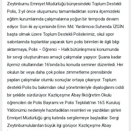
Zeytinburnu Emniyet Müdürlüğü bünyesindeki Toplum Destekli
Polis, 3 yıl önce oluşumunu tamamladıktan sonra ilçemizdeki
eğitim kurumlarında çalışmalarına yoğun bir tempoda devam
ediyor. Son iki ay içerisinde Emn. Md. Yardımcısı Suhenda İZGİN
başta olmak üzere Toplum Destekli Polislerimiz, okul spor
salonlarında toplantılar yaparak tüm polis birimleri ile ilgili bilgi
aktarmaya, Polis – Öğrenci – Halk bütünleşmesi konumunda
bir sevgi oluşturulması amaçlı çalışmalar yapıyor. Şuana kadar
ilçemiz okullarından 16’sında bu konuda seminer düzenledi. Her
okulun bir veya daha çok polise zimmetleme prensibinde
yapılan çalışmalar olumlu sonuçlar ortaya çıkarıyor. Toplum
destekli Polis bu bakımdan okul yönetimleriyle diyaloglarını ciddi
bir şeklide sürdürüyor. Kazlıçeşme Abay İlköğretim Okulu
öğrencileri de Polis Bayramı ve Polis Teşkilatı’nın 165. Kuruluş
Yıldönümü nedeniyle hazırladıkları resimleri ve yazdıkları şiirleri
Emniyet Müdürlüğü giriş katında sergilemeye başladılar. Sergi
Zeytinburnululardan büyük ilgi görüyor. Kazlıçeşme Abay