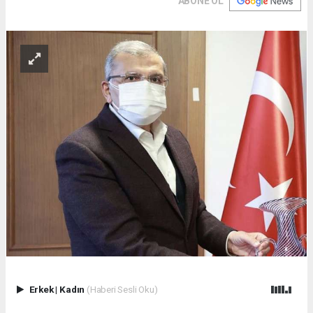
ABONE OL
Erkek
|
Kadın
(Haberi Sesli Oku)