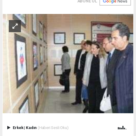
ABONE OL
Erkek
|
Kadın
(Haberi Sesli Oku)