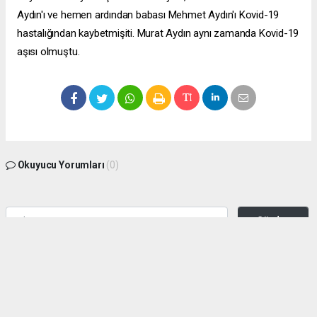
Aydın'ı ve hemen ardından babası Mehmet Aydın'ı Kovid-19
hastalığından kaybetmişiti. Murat Aydın aynı zamanda Kovid-19
aşısı olmuştu.
Okuyucu Yorumları
(0)
Gönder
Yorum yazarak Topluluk Kuralları’nı kabul etmiş bulunuyor ve zeytinburnuhaber.org
sitesine yaptığınız yorumunuzla ilgili doğrudan veya dolaylı tüm sorumluluğu tek
başınıza üstleniyorsunuz. Yazılan tüm yorumlardan site yönetimi hiçbir şekilde
sorumlu tutulamaz.