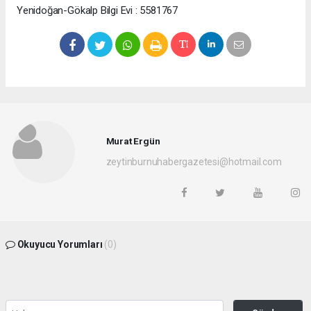
Yenidoğan-Gökalp Bilgi Evi : 5581767
Murat Ergün
zeytinburnuhabergazetesi@hotmail.com
Okuyucu Yorumları
(0)