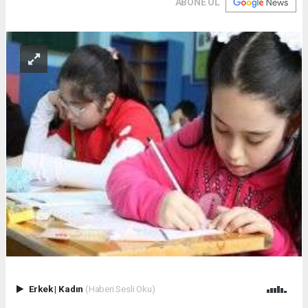
ABONE OL
Erkek
|
Kadın
(Haberi Sesli Oku)