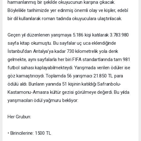
harmanlanmış bir şekilde okuyucunun karşına çıkacak.
Böylelikle tarihimizde yer edinmiş önemli olay ve kişiler, edebî
bir dil kullanılarak roman tadında okuyuculara ulaştırılacak.
Geçen yıl düzenlenen yarışmaya 5.186 kişi katılarak 3.783.980
sayfa kitap okumuştu. Bu sayfalar uç uca eklendiğinde
İstanbul’dan Antalya’ya kadar 730 kilometrelik yola denk
gelmekte, aynı sayfalarla her biri FIFA standartlarında tam 981
futbol sahası kaplayabilmekteydi. Yarışmada verilen ödüler ise
göz kamaştırıcıydı. Toplamda 56 yarışmacı 21.850 TL para
ödülü aldı. Bunların yanında 51 kişinin katıldığı Safranbolu-
Kastamonu-Amasra kültür gezisi görülmeye değerdi. Bu yılda
yarışmacıları ödül yağmuru bekliyor:
Her Grubun:
• Birincilerine: 1500 TL