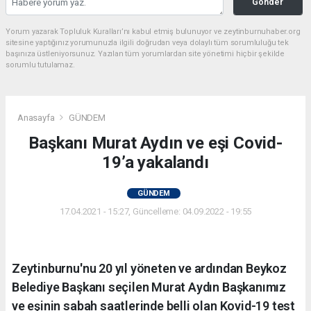
Gönder
Yorum yazarak Topluluk Kuralları’nı kabul etmiş bulunuyor ve zeytinburnuhaber.org
sitesine yaptığınız yorumunuzla ilgili doğrudan veya dolaylı tüm sorumluluğu tek
başınıza üstleniyorsunuz. Yazılan tüm yorumlardan site yönetimi hiçbir şekilde
sorumlu tutulamaz.
Anasayfa
GÜNDEM
Başkanı Murat Aydın ve eşi Covid-
19’a yakalandı
GÜNDEM
17.04.2021 - 15:27, Güncelleme: 04.09.2022 - 19:55
Zeytinburnu'nu 20 yıl yöneten ve ardından Beykoz
Belediye Başkanı seçilen Murat Aydın Başkanımız
ve eşinin sabah saatlerinde belli olan Kovid-19 test