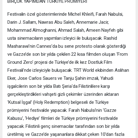
BİRÇOK YAPIMDAN TÜRKİYE PRÖMİYERİ
Festivalin özel gösterimlerinde Michel Khleifi, Farah Nabulsi,
Darin J. Sallam, Nawras Abu Saleh, Annemarie Jacir,
Mohammad Almoghanni, Ahmad Salah, Ameen Nayfeh gibi
usta sinemacıların yapımları izleyici ile buluşacak. Rashid
Masharawi’nin Cannes’da bu sene protesto olarak gösterdiği
ve Gazze’de son bir yılda çekilen 22 kısa filmden oluşan ‘From
Ground Zero’ projesi de Türkiye’de ilk kez Dostluk Film
Festivali’nde izleyiciyle buluşacak. TRT World ekibinden Aslıhan
Eker, Jose Carlos Sauers ve Tanju Şahin imzalı, Yahudi
işgalcilerin son bir yılda Batı Şeria'da Filistinlilere karşı
gerçekleştirdikleri vahşeti gizli çekimler üzerinden aktaran
‘Kutsal İşgal’ (Holy Redemption) belgeseli de Türkiye
prömiyerini festivalde yapacak. Farah Nabulsi’nin ‘Gazze
Kabusu’, ‘Hediye’ filmleri de Türkiye prömiyerini festivalde
yapacak. Filistinli genç sinemacılar tarafından son bir yılda
üretilmiş ve Gazze’de yaşananlara dikkat çeken 10’dan fazla