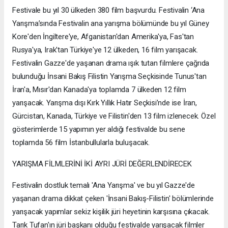
Festivale bu yıl 30 ülkeden 380 film başvurdu. Festivalin ‘Ana
Yarışma’sında Festivalin ana yarışma bölümünde bu yıl Güney
Kore'den İngiltere'ye, Afganistan'dan Amerika'ya, Fas'tan
Rusya'ya, Irak'tan Türkiye'ye 12 ülkeden, 16 film yarışacak.
Festivalin Gazze'de yaşanan drama ışık tutan filmlere çağrıda
bulunduğu İnsani Bakış Filistin Yarışma Seçkisinde Tunus'tan
İran'a, Mısır'dan Kanada'ya toplamda 7 ülkeden 12 film
yarışacak. Yarışma dışı Kırk Yıllık Hatır Seçkisi’nde ise İran,
Gürcistan, Kanada, Türkiye ve Filistin'den 13 film izlenecek. Özel
gösterimlerde 15 yapımın yer aldığı festivalde bu sene
toplamda 56 film İstanbullularla buluşacak.
YARIŞMA FİLMLERİNİ İKİ AYRI JÜRİ DEĞERLENDİRECEK
Festivalin dostluk temalı 'Ana Yarışma' ve bu yıl Gazze'de
yaşanan drama dikkat çeken 'İnsani Bakış-Filistin' bölümlerinde
yarışacak yapımlar sekiz kişilik jüri heyetinin karşısına çıkacak.
Tarık Tufan'ın jüri başkanı olduğu festivalde yarışacak filmler