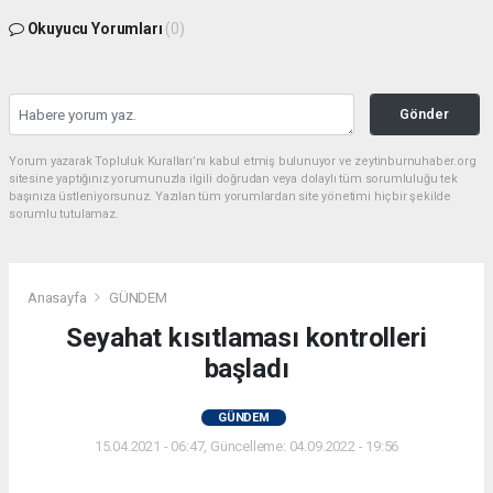
Okuyucu Yorumları
(0)
Gönder
Yorum yazarak Topluluk Kuralları’nı kabul etmiş bulunuyor ve zeytinburnuhaber.org
sitesine yaptığınız yorumunuzla ilgili doğrudan veya dolaylı tüm sorumluluğu tek
başınıza üstleniyorsunuz. Yazılan tüm yorumlardan site yönetimi hiçbir şekilde
sorumlu tutulamaz.
Anasayfa
GÜNDEM
Seyahat kısıtlaması kontrolleri
başladı
GÜNDEM
15.04.2021 - 06:47, Güncelleme: 04.09.2022 - 19:56