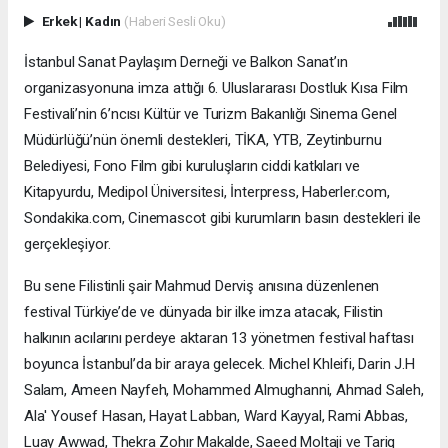
Erkek
|
Kadın
(Haberi Sesli Oku)
İstanbul Sanat Paylaşım Derneği ve Balkon Sanat’ın
organizasyonuna imza attığı 6. Uluslararası Dostluk Kısa Film
Festivali’nin 6’ncısı Kültür ve Turizm Bakanlığı Sinema Genel
Müdürlüğü’nün önemli destekleri, TİKA, YTB, Zeytinburnu
Belediyesi, Fono Film gibi kuruluşların ciddi katkıları ve
Kitapyurdu, Medipol Üniversitesi, İnterpress, Haberler.com,
Sondakika.com, Cinemascot gibi kurumların basın destekleri ile
gerçekleşiyor.
Bu sene Filistinli şair Mahmud Derviş anısına düzenlenen
festival Türkiye’de ve dünyada bir ilke imza atacak, Filistin
halkının acılarını perdeye aktaran 13 yönetmen festival haftası
boyunca İstanbul’da bir araya gelecek. Michel Khleifi, Darin J.H
Salam, Ameen Nayfeh, Mohammed Almughanni, Ahmad Saleh,
Ala' Yousef Hasan, Hayat Labban, Ward Kayyal, Rami Abbas,
Luay Awwad, Thekra Zohır Makalde, Saeed Moltaji ve Tariq