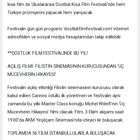
kısa film de Uluslararası Dostluk Kısa Film Festivali’nde hem
Türkiye prömiyerini yapacak hem yarışacak.
Festivalin gün gün programı ‘dostlukfilmfestivali.com’ internet
adresiNden ve sosyal medya hesaplarından takip edilebilir.
**DOSTLUK FİLM FESTİVALİNDE BU YIL!
AÇILIŞ FİLMİ: FİLİSTİN SİNEMASININ KURUCUSUNDAN 'ÜÇ
MÜCEVHERİN HİKAYESİ'
Festivalin açılış etkinliği Filistin sinemasının kurucusu olarak
kabul edilen Cannes ödüllü ilk yönetmen ve festivalin aynı
zamanda bu yılki Master Class konuğu Michel Khleifi’nin ‘Üç
Mücevherin Hikayesi’ filmi olacak. Film, 3 Ekim akşamı saat
19.00’da AKM Yeşilçam Sineması’nda izleyici ile buluşacak.
TOPLAMDA 56 FİLM İSTANBULLULARLA BULUŞACAK