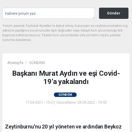
Gönder
Yorum yazarak Topluluk Kuralları’nı kabul etmiş bulunuyor ve zeytinburnuhaber.org
sitesine yaptığınız yorumunuzla ilgili doğrudan veya dolaylı tüm sorumluluğu tek
başınıza üstleniyorsunuz. Yazılan tüm yorumlardan site yönetimi hiçbir şekilde
sorumlu tutulamaz.
Anasayfa
GÜNDEM
Başkanı Murat Aydın ve eşi Covid-
19’a yakalandı
GÜNDEM
17.04.2021 - 15:27, Güncelleme: 04.09.2022 - 19:55
Zeytinburnu'nu 20 yıl yöneten ve ardından Beykoz