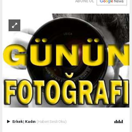
ABONE OL
Erkek
|
Kadın
(Haberi Sesli Oku)