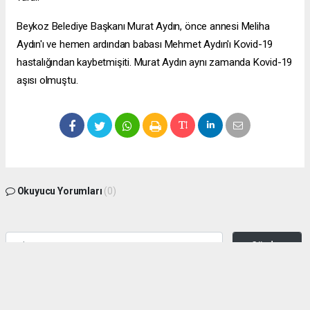
Beykoz Belediye Başkanı Murat Aydın, önce annesi Meliha
Aydın'ı ve hemen ardından babası Mehmet Aydın'ı Kovid-19
hastalığından kaybetmişiti. Murat Aydın aynı zamanda Kovid-19
aşısı olmuştu.
Okuyucu Yorumları
(0)
Gönder
Yorum yazarak Topluluk Kuralları’nı kabul etmiş bulunuyor ve zeytinburnuhaber.org
sitesine yaptığınız yorumunuzla ilgili doğrudan veya dolaylı tüm sorumluluğu tek
başınıza üstleniyorsunuz. Yazılan tüm yorumlardan site yönetimi hiçbir şekilde
sorumlu tutulamaz.