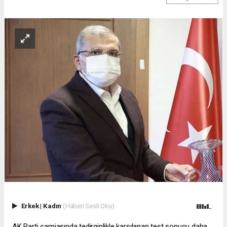
Erkek
|
Kadın
(Haberi Sesli Oku)
AK Parti camiasında tedirginlikle karşılanan test sonucu daha