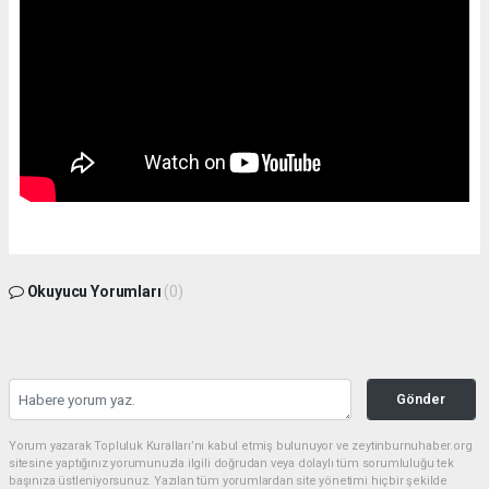
Okuyucu Yorumları
(0)
Gönder
Yorum yazarak Topluluk Kuralları’nı kabul etmiş bulunuyor ve zeytinburnuhaber.org
sitesine yaptığınız yorumunuzla ilgili doğrudan veya dolaylı tüm sorumluluğu tek
başınıza üstleniyorsunuz. Yazılan tüm yorumlardan site yönetimi hiçbir şekilde