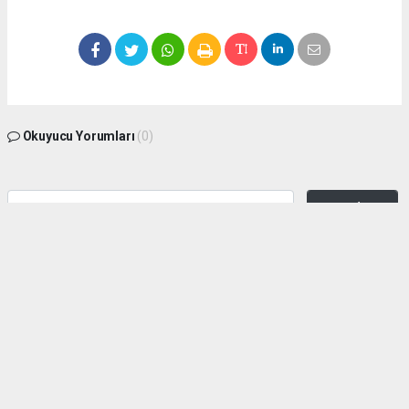
Okuyucu Yorumları
(0)
Gönder
Yorum yazarak Topluluk Kuralları’nı kabul etmiş bulunuyor ve zeytinburnuhaber.org
sitesine yaptığınız yorumunuzla ilgili doğrudan veya dolaylı tüm sorumluluğu tek
başınıza üstleniyorsunuz. Yazılan tüm yorumlardan site yönetimi hiçbir şekilde
sorumlu tutulamaz.
haber paketi
haber scripti
haber yazılımı