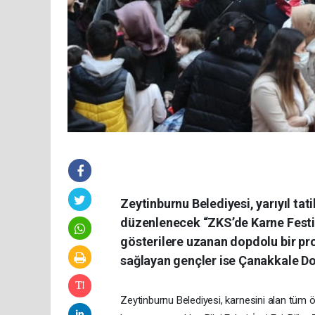
Zeytinburnu Belediyesi, yarıyıl tat
düzenlenecek “ZKS’de Karne Festiva
gösterilere uzanan dopdolu bir pr
sağlayan gençler ise Çanakkale Do
Zeytinburnu Belediyesi, karnesini alan tüm öğr