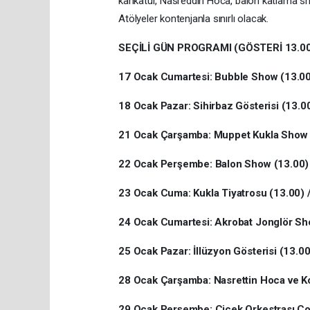
karikatür, Nasreddin Hoca, balon katlama sh
Atölyeler kontenjanla sınırlı olacak.
SEÇİLİ GÜN PROGRAMI (GÖSTERİ 13.00
17 Ocak Cumartesi: Bubble Show (13.00) 
18 Ocak Pazar: Sihirbaz Gösterisi (13.00
21 Ocak Çarşamba: Muppet Kukla Show (1
22 Ocak Perşembe: Balon Show (13.00) /
23 Ocak Cuma: Kukla Tiyatrosu (13.00) / 
24 Ocak Cumartesi: Akrobat Jonglör Sho
25 Ocak Pazar: İllüzyon Gösterisi (13.0
28 Ocak Çarşamba: Nasrettin Hoca ve Kom
29 Ocak Perşembe: Çicek Orkestrası Çoc