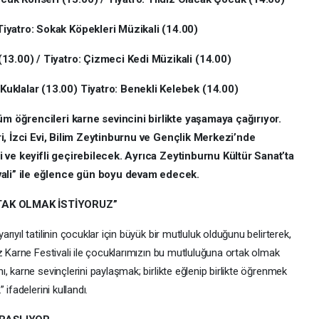
iyatro: Sokak Köpekleri Müzikali (14.00)
13.00) / Tiyatro: Çizmeci Kedi Müzikali (14.00)
uklalar (13.00) Tiyatro: Benekli Kelebek (14.00)
üm öğrencileri karne sevincini birlikte yaşamaya çağırıyor.
eri, İzci Evi, Bilim Zeytinburnu ve Gençlik Merkezi’nde
li ve keyifli geçirebilecek. Ayrıca Zeytinburnu Kültür Sanat’ta
vali” ile eğlence gün boyu devam edecek.
AK OLMAK İSTİYORUZ”
ıyıl tatilinin çocuklar için büyük bir mutluluk olduğunu belirterek,
z Karne Festivali ile çocuklarımızın bu mutluluğuna ortak olmak
, karne sevinçlerini paylaşmak; birlikte eğlenip birlikte öğrenmek
ifadelerini kullandı.