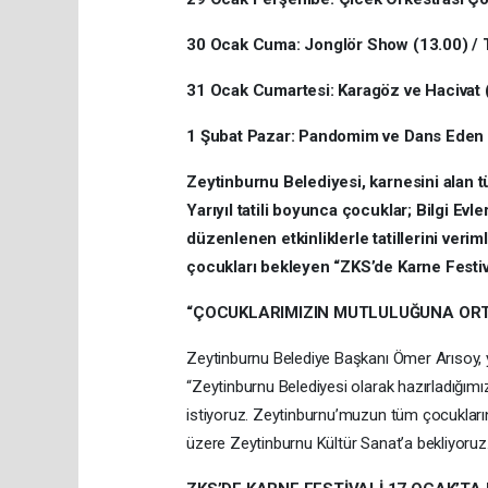
30 Ocak Cuma: Jonglör Show (13.00) / T
31 Ocak Cumartesi: Karagöz ve Hacivat (
1 Şubat Pazar: Pandomim ve Dans Eden K
Zeytinburnu Belediyesi, karnesini alan t
Yarıyıl tatili boyunca çocuklar; Bilgi Evl
düzenlenen etkinliklerle tatillerini verim
çocukları bekleyen “ZKS’de Karne Festi
“ÇOCUKLARIMIZIN MUTLULUĞUNA ORT
Zeytinburnu Belediye Başkanı Ömer Arısoy, yar
“Zeytinburnu Belediyesi olarak hazırladığımı
istiyoruz. Zeytinburnu’muzun tüm çocuklarını
üzere Zeytinburnu Kültür Sanat’a bekliyoruz.” 