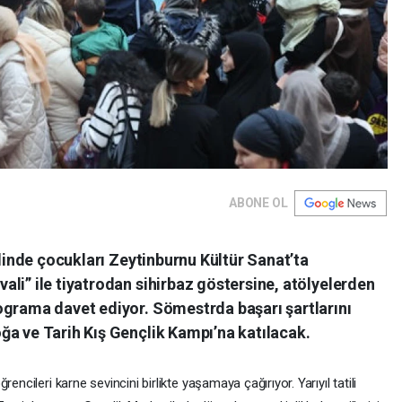
ABONE OL
ilinde çocukları Zeytinburnu Kültür Sanat’ta
li” ile tiyatrodan sihirbaz göstersine, atölyelerden
ograma davet ediyor. Sömestrda başarı şartlarını
ğa ve Tarih Kış Gençlik Kampı’na katılacak.
encileri karne sevincini birlikte yaşamaya çağırıyor. Yarıyıl tatili