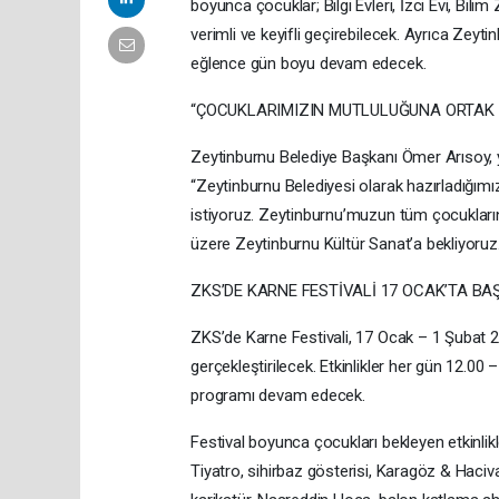
boyunca çocuklar; Bilgi Evleri, İzci Evi, Bilim
verimli ve keyifli geçirebilecek. Ayrıca Zeyt
eğlence gün boyu devam edecek.
“ÇOCUKLARIMIZIN MUTLULUĞUNA ORTAK 
Zeytinburnu Belediye Başkanı Ömer Arısoy, yar
“Zeytinburnu Belediyesi olarak hazırladığımı
istiyoruz. Zeytinburnu’muzun tüm çocuklarını
üzere Zeytinburnu Kültür Sanat’a bekliyoruz.” 
ZKS’DE KARNE FESTİVALİ 17 OCAK’TA BA
ZKS’de Karne Festivali, 17 Ocak – 1 Şubat 2
gerçekleştirilecek. Etkinlikler her gün 12.00 
programı devam edecek.
Festival boyunca çocukları bekleyen etkinlikl
Tiyatro, sihirbaz gösterisi, Karagöz & Haciv