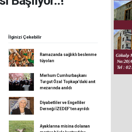
i Başlıyor..!
İlginizi Çekebilir
Ramazanda sağlıklı beslenme
tüyoları
Merhum Cumhurbaşkanı
Turgut Özal Topkapı'daki anıt
mezarında anıldı
Diyabetliler ve Engelliler
Derneği İZEDEF’ten ayrıldı
Ayaklarına misina dolanan