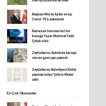
martıyı böyle kurtardılar
Başkanı Murat Aydın ve eşi
Covid-19’a yakalandı
Ramazan Seminerleri'nin
konuğu Yazar Mehmet Fatih
Çıtlak oldu
Zeytinburnu Sahilinde karaya
oturan gemi parçalandı
Zeytinburnu Belediyesi Kültür
yayınlarından 'Şehrin Kitabı'
çıktı
En Çok Okunanlar