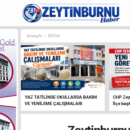
Anasayfa
EĞİTİM
YAZ TATİLİNDE OKULLARDA BAKIM
CHP Zey
VE YENİLEME ÇALIŞMALARI
İlçe baş
SÜRÜYOR
atandı