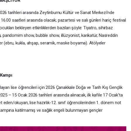
 BAŞLIYOR
026 tarihleri arasında Zeytinburnu Kültür ve Sanat Merkezi’nde
– 16.00 saatleri arasında olacak; pazartesi ve salı günleri hariç festival
ları bekleyen etkinliklerden bazıları şöyle: Tiyatro, sihirbaz
u, pandomim show, bubble show, illüzyonist, karikatür, Nasreddin
er (ebru, kukla, ahşap, seramik, maske boyama). Atölyeler
 Kampı
ağlayan lise öğrencileri için 2026 Çanakkale Doğa ve Tarih Kış Gençlik
025 – 15 Ocak 2026 tarihleri arasında alınacak, ilk kafile 17 Ocak’ta
 eden/okuyan, lise hazırlık-12. sınıf öğrencilerinden 1. dönem not
ş kampına katılmamış ve sağlık engeli bulunmayan gençler