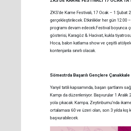
ZKS’DE KARNE FESTİVALİ 17 OCAK’TA
ZKS’de Karne Festivali, 17 Ocak – 1 Şubat 2
gerçekleştirilecek. Etkinlikler her gün 12.00 
programı devam edecek.Festival boyunca çocuk
gösterisi, Karagöz & Hacivat, kukla tiyatros
Hoca, balon katlama show ve çeşitli atölyel
kontenjanla sınırlı olacak.
Sömestrda Başarılı Gençlere Çanakkale
Yarıyıl tatili kapsamında, başarı şartlarını s
Kampı da düzenleniyor. Başvurular 1 Aralık 2
yola çıkacak. Kampa; Zeytinburnu’nda ikamet
ortalaması 60 ve üzeri olan, son 3 yılda kı
başvurabilecek.