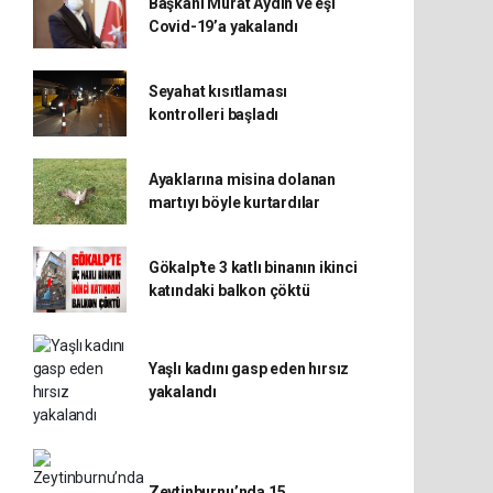
Başkanı Murat Aydın ve eşi
Covid-19’a yakalandı
Seyahat kısıtlaması
kontrolleri başladı
Ayaklarına misina dolanan
martıyı böyle kurtardılar
Gökalp'te 3 katlı binanın ikinci
katındaki balkon çöktü
Yaşlı kadını gasp eden hırsız
yakalandı
Zeytinburnu’nda 15