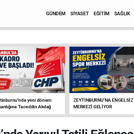
GÜNDEM
SİYASET
EĞİTİM
SAĞLIK
tinburnu'nda yeni dönem:
ZEYTİNBURNU’NA ENGELSİZ
kanlığına Taceddin Akdağ
MERKEZİ GELİYOR