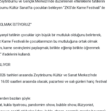
 Zeytinburnu ve Gençlik Merkezi’nde düzenlenen etkinliklerle tatillerini
inburnu Kültür Sanat’ta çocukları bekleyen “ZKS’de Karne Festivali” ile
OLMAK İSTİYORUZ”
ıyıl tatilinin çocuklar için büyük bir mutluluk olduğunu belirterek,
z Karne Festivali ile çocuklarımızın bu mutluluğuna ortak olmak
, karne sevinçlerini paylaşmak; birlikte eğlenip birlikte öğrenmek
ifadelerini kullandı.
ŞLIYOR
026 tarihleri arasında Zeytinburnu Kültür ve Sanat Merkezi’nde
– 16.00 saatleri arasında olacak; pazartesi ve salı günleri hariç festival
erden bazıları şöyle:
at, kukla tiyatrosu, pandomim show, bubble show, illüzyonist,