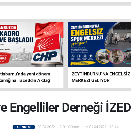
tinburnu'nda yeni dönem:
ZEYTİNBURNU’NA ENGELSİZ
kanlığına Taceddin Akdağ
MERKEZİ GELİYOR
ve Engelliler Derneği İZED
02.04.2022 - 12:01, Güncelleme: 04.04.2022 - 12:44
GÜNDEM