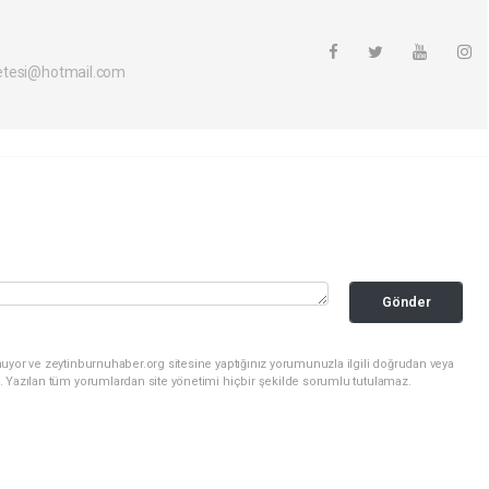
etesi@hotmail.com
Gönder
uyor ve zeytinburnuhaber.org sitesine yaptığınız yorumunuzla ilgili doğrudan veya
. Yazılan tüm yorumlardan site yönetimi hiçbir şekilde sorumlu tutulamaz.