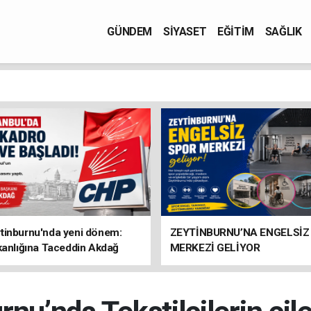
GÜNDEM
SİYASET
EĞİTİM
SAĞLIK
tinburnu'nda yeni dönem:
ZEYTİNBURNU’NA ENGELSİZ
kanlığına Taceddin Akdağ
MERKEZİ GELİYOR