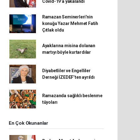
Covid-19’a yakalandı
Ramazan Seminerleri'nin
konuğu Yazar Mehmet Fatih
Çıtlak oldu
Ayaklarına misina dolanan
martıyı böyle kurtardılar
Diyabetliler ve Engelliler
Derneği İZEDEF’ten ayrıldı
Ramazanda sağlıklı beslenme
tüyoları
En Çok Okunanlar