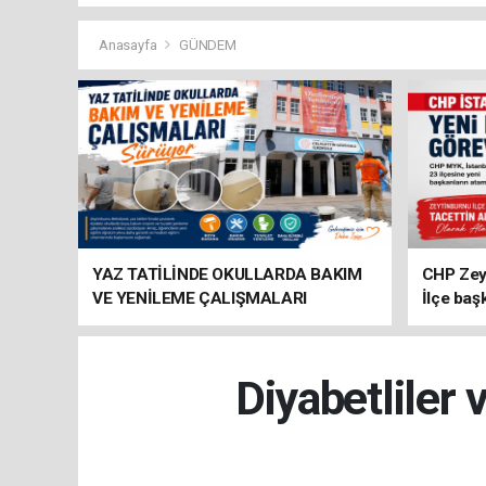
Anasayfa
GÜNDEM
YAZ TATİLİNDE OKULLARDA BAKIM
CHP Zey
VE YENİLEME ÇALIŞMALARI
İlçe baş
SÜRÜYOR
atandı
Diyabetliler 