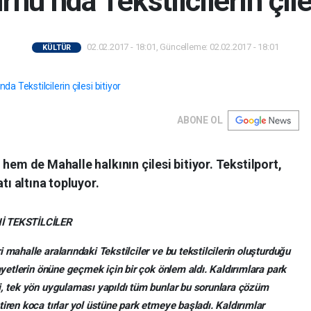
nu’nda Tekstilcilerin çile
02.02.2017 - 18:01, Güncelleme: 02.02.2017 - 18:01
KÜLTÜR
ABONE OL
hem de Mahalle halkının çilesi bitiyor. Tekstilport,
tı altına topluyor.
İ TEKSTİLCİLER
 mahalle aralarındaki Tekstilciler ve bu tekstilcilerin oluşturduğu
kayetlerin önüne geçmek için bir çok önlem aldı. Kaldırımlara park
i, tek yön uygulaması yapıldı tüm bunlar bu sorunlara çözüm
iren koca tırlar yol üstüne park etmeye başladı. Kaldırımlar