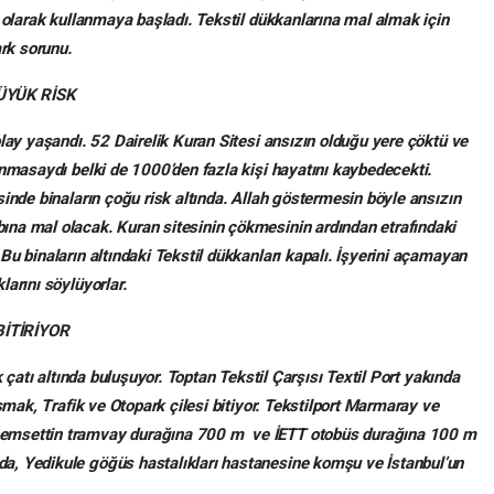
n olarak kullanmaya başladı. Tekstil dükkanlarına mal almak için
ark sorunu.
ÜYÜK RİSK
lay yaşandı. 52 Dairelik Kuran Sitesi ansızın olduğu yere çöktü ve
ınmasaydı belki de 1000’den fazla kişi hayatını kaybedecekti.
inde binaların çoğu risk altında. Allah göstermesin böyle ansızın
na mal olacak. Kuran sitesinin çökmesinin ardından etrafındaki
u binaların altındaki Tekstil dükkanları kapalı. İşyerini açamayan
arını söylüyorlar.
BİTİRİYOR
k çatı altında buluşuyor. Toptan Tekstil Çarşısı Textil Port yakında
aşmak, Trafik ve Otopark çilesi bitiyor. Tekstilport Marmaray ve
emsettin tramvay durağına 700 m ve İETT otobüs durağına 100 m
a, Yedikule göğüs hastalıkları hastanesine komşu ve İstanbul’un