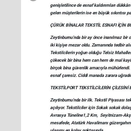
genişletilince de esnaf kaldırımları dükkâ
gelen müşterilerin ise en büyük sıkıntısı p
ÇÜRÜK BİNALAR TEKSTİL ESNAFI İÇİN B
Zeytinburnu’nda bir ay önce inanılmaz bir o
iki kişiye mezar oldu. Zamanında tedbir al
Tekstilcilerin yoğun olduğu Telsiz Mahalles
çökecek bir bina hem can hem de mal kaybı
birçok bina güvenlik amacıyla mühürlendi. B
esnaf çaresiz. Ciddi manada zarara uğradıkl
TEKSTİLPORT TEKSTİLCİLERİN ÇİLESİNİ 
Zeytinburnu’nda bir ilk. Tekstil Piyasası te
açılıyor. Tekstilciler için Sokak sokak dol
Avrasya Tüneline1,2 Km, Seyitnizam-Akş
mesafede, Atatürk Havalimanı güzergahınd
ulaşımı en kolay noktasında.