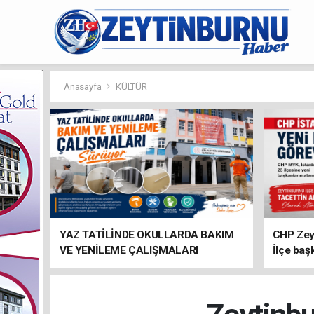
Anasayfa
KÜLTÜR
YAZ TATİLİNDE OKULLARDA BAKIM
CHP Zey
VE YENİLEME ÇALIŞMALARI
İlçe baş
SÜRÜYOR
atandı