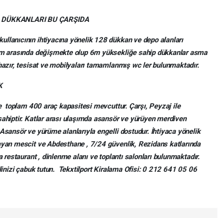
L DÜKKANLARI BU ÇARŞIDA
ullanıcının ihtiyacına yönelik 128 dükkan ve depo alanları
 6 m arasında değişmekte olup 6m yüksekliğe sahip dükkanlar asma
 hazır, tesisat ve mobilyaları tamamlanmış wc ler bulunmaktadır.
K
ve toplam 400 araç kapasitesi mevcuttur. Çarşı, Peyzaj ile
sahiptir. Katlar arası ulaşımda asansör ve yürüyen merdiven
Asansör ve yürüme alanlarıyla engelli dostudur. İhtiyaca yönelik
ayan mescit ve Abdesthane , 7/24 güvenlik, Rezidans katlarında
a restaurant , dinlenme alanı ve toplantı salonları bulunmaktadır.
elinizi çabuk tutun. Tekxtilport Kiralama Ofisi: 0 212 641 05 06