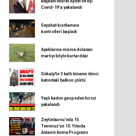
Başkanı Murat Aydın ve eşi
Covid-19’a yakalandı
Seyahat kısıtlaması
kontrolleri başladı
Ayaklarına misina dolanan
martıyı böyle kurtardılar
Gökalp'te 3 katlı binanın ikinci
katındaki balkon çöktü
Yaşlı kadını gasp eden hırsız
yakalandı
Zeytinburnu’nda 15
Temmuz’un 10. Yılında
Anlamlı Anma Programı