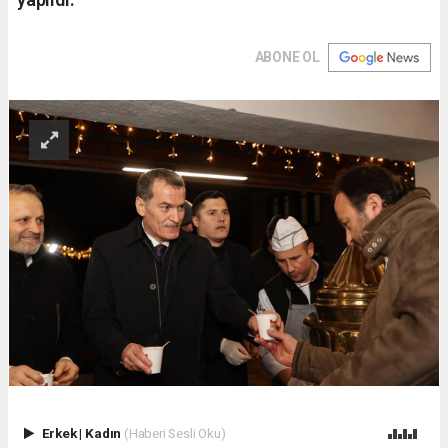
ABONE OL
Erkek
|
Kadın
(Haberi Sesli Oku)