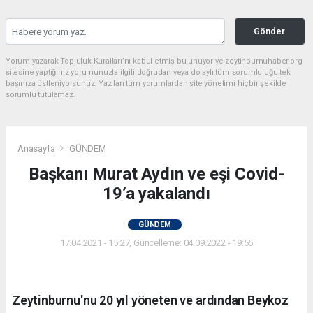
Gönder
Yorum yazarak Topluluk Kuralları’nı kabul etmiş bulunuyor ve zeytinburnuhaber.org
sitesine yaptığınız yorumunuzla ilgili doğrudan veya dolaylı tüm sorumluluğu tek
başınıza üstleniyorsunuz. Yazılan tüm yorumlardan site yönetimi hiçbir şekilde
sorumlu tutulamaz.
Anasayfa
GÜNDEM
Başkanı Murat Aydın ve eşi Covid-
19’a yakalandı
GÜNDEM
17.04.2021 - 15:27, Güncelleme: 04.09.2022 - 19:55
Zeytinburnu'nu 20 yıl yöneten ve ardından Beykoz