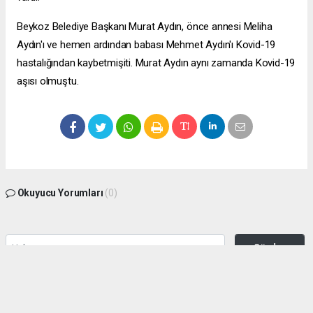
Beykoz Belediye Başkanı Murat Aydın, önce annesi Meliha
Aydın'ı ve hemen ardından babası Mehmet Aydın'ı Kovid-19
hastalığından kaybetmişiti. Murat Aydın aynı zamanda Kovid-19
aşısı olmuştu.
Okuyucu Yorumları
(0)
Gönder
Yorum yazarak Topluluk Kuralları’nı kabul etmiş bulunuyor ve zeytinburnuhaber.org
sitesine yaptığınız yorumunuzla ilgili doğrudan veya dolaylı tüm sorumluluğu tek
başınıza üstleniyorsunuz. Yazılan tüm yorumlardan site yönetimi hiçbir şekilde
sorumlu tutulamaz.