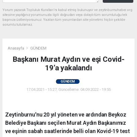
Yorum yazarak Topluluk Kuralları’nı kabul etmiş bulunuyor ve zeytinburnuhaber.org
sitesine yaptığınız yorumunuzla ilgili doğrudan veya dolaylı tüm sorumluluğu tek
başınıza üstleniyorsunuz. Yazılan tüm yorumlardan site yönetimi hiçbir şekilde
sorumlu tutulamaz.
Anasayfa
GÜNDEM
Başkanı Murat Aydın ve eşi Covid-
19’a yakalandı
GÜNDEM
17.04.2021 - 15:27, Güncelleme: 04.09.2022 - 19:55
Zeytinburnu'nu 20 yıl yöneten ve ardından Beykoz
Belediye Başkanı seçilen Murat Aydın Başkanımız
ve eşinin sabah saatlerinde belli olan Kovid-19 test