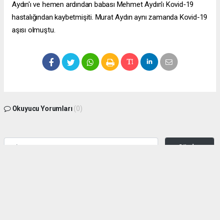
Aydın'ı ve hemen ardından babası Mehmet Aydın'ı Kovid-19
hastalığından kaybetmişiti. Murat Aydın aynı zamanda Kovid-19
aşısı olmuştu.
Okuyucu Yorumları
(0)
Gönder
Yorum yazarak Topluluk Kuralları’nı kabul etmiş bulunuyor ve zeytinburnuhaber.org
sitesine yaptığınız yorumunuzla ilgili doğrudan veya dolaylı tüm sorumluluğu tek
başınıza üstleniyorsunuz. Yazılan tüm yorumlardan site yönetimi hiçbir şekilde
sorumlu tutulamaz.