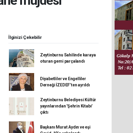
tane müjdesi
İlginizi Çekebilir
Zeytinburnu Sahilinde karaya
oturan gemi parçalandı
Diyabetliler ve Engelliler
Derneği İZEDEF’ten ayrıldı
Zeytinburnu Belediyesi Kültür
yayınlarından 'Şehrin Kitabı'
çıktı
Başkanı Murat Aydın ve eşi