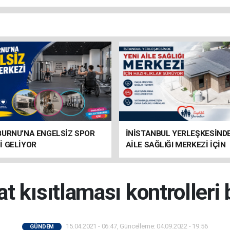
BURNU’NA ENGELSİZ SPOR
İNİSTANBUL YERLEŞKESİNDE
İ GELİYOR
AİLE SAĞLIĞI MERKEZİ İÇİN
HAZIRLIKLAR SÜRÜYOR
t kısıtlaması kontrolleri 
15.04.2021 - 06:47, Güncelleme: 04.09.2022 - 19:56
GÜNDEM