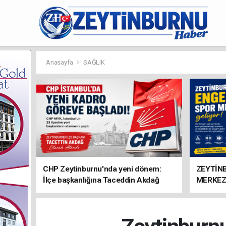
Anasayfa
SAĞLIK
CHP Zeytinburnu'nda yeni dönem:
ZEYTİN
İlçe başkanlığına Taceddin Akdağ
MERKEZ
atandı