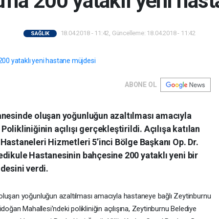
'na 200 yataklı yeni has
18.04.2018 - 11:42, Güncelleme: 18.04.2018 - 11:42
SAĞLIK
ABONE OL
anesinde oluşan yoğunluğun azaltılması amacıyla
likliniğinin açılışı gerçekleştirildi. Açılışa katılan
Hastaneleri Hizmetleri 5’inci Bölge Başkanı Op. Dr.
dikule Hastanesinin bahçesine 200 yataklı yeni bir
desini verdi.
oluşan yoğunluğun azaltılması amacıyla hastaneye bağlı Zeytinburnu
enidoğan Mahallesi'ndeki polikliniğin açılışına, Zeytinburnu Belediye