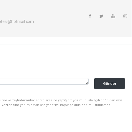
etesi@hotmail.com
Gönder
uyor ve zeytinburnuhaber.org sitesine yaptığınız yorumunuzla ilgili doğrudan veya
. Yazılan tüm yorumlardan site yönetimi hiçbir şekilde sorumlu tutulamaz.