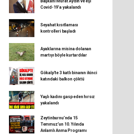
Başkanı Murat Aydın ve eşi
Covid-19’a yakalandı
Seyahat kısıtlaması
kontrolleri başladı
Ayaklarına misina dolanan
martıyı böyle kurtardılar
Gökalp'te 3 katlı binanın ikinci
katındaki balkon çöktü
Yaşlı kadını gasp eden hırsız
yakalandı
Zeytinburnu’nda 15
Temmuz’un 10. Yılında
Anlamlı Anma Programı