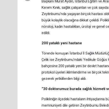
Başkanı Murat Aydın, İstanbul Eğitim ve Ara
Kerem Kınık, sağlık çalışanları ve çok sayıda
Zeytinburnu’nda yaşayan birçok hastası oldu
büyük kolaylık olacağına dikkat çekildi. Polik
nöroloji, kadın hastalıkları, üroloji ve gene
edildi.
200 yataklı yeni hastane
Törende konuşan İstanbul İl Sağlık Müdürlüğ
Çelik ise Zeytinburnu’ndaki Yedikule Göğüs 
bahçesine 200 yataklı yeni bir devlet hastan
protokol üyeleri iklimlendirme ve birçok teknolo
gezerek yetkililerden bilgi aldı.
“30 doktorumuz burada sağlık hizmeti v
Polikliniğin ilçedeki hastaların ihtiyaçların
memnuniyeti dile getiren Zeytinburnu Belediy