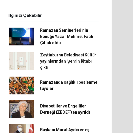
İlginizi Çekebilir
Ramazan Seminerleri'nin
konuğu Yazar Mehmet Fatih
Çıtlak oldu
Zeytinburnu Belediyesi Kültür
yayınlarından 'Şehrin Kitabı'
çıktı
Ramazanda sağlıklı beslenme
tüyoları
Diyabetliler ve Engelliler
Derneği İZEDEF’ten ayrıldı
Başkanı Murat Aydın ve eşi