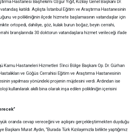
ştırma Hastanesi Başhekimi Özgür Yiğit, Kızılay Genel Başkanı Dr.
 vatandaş katıldı. Açılışta İstanbul Eğitim ve Araştırma Hastanesinin
ğunu ve polikliniğinin ilçede hizmete başlamasının vatandaşlar için
linikte ortopedi, dahiliye, göz, kulak burun boğaz, beyin cerrahi,
l cerrahi branşlarında 30 doktorun vatandaşlara hizmet verileceği ifade
ü Kamu Hastaneleri Hizmetleri 5’inci Bölge Başkanı Op. Dr. Gürhan
Hastalıkları ve Göğüs Cerrahisi Eğitim ve Araştırma Hastanesinin
esinin yapılması yönündeki projenin müjdesini verdi. Ardından ise
ji kullanılarak akıllı bina olarak inşa edilen polikliniğin içerisini
erecek”
a büyük oranda cevap vereceğini ve açılışını gerçekleştirmekten duyduğu
e Başkanı Murat Aydın, “Burada Türk Kızılayımızla birlikte yaptığımız