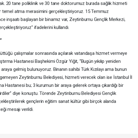
. 20 tane poliklinik ve 30 tane doktorumuz burada sağlık hizmeti
 bir temel atma merasimini gerçekleştiriyoruz. 15 Temmuz
e inşaatı başlayan bir binamız var, Zeytinburnu Gençlik Merkezi,
ekleştiriyoruz" ifadelerini kullandı.
”
 yürüttüğü çalışmalar sonrasında açılarak vatandaşa hizmet vermeye
aştırma Hastanesi Başhekimi Özgür Yiğit, “Bugün yıkılıp yeniden
ir araya gelmiş bulunuyoruz. Binanın sahibi Türk Kızılayı ama bunun
sirgemeyen Zeytinburnu Belediyesi, hizmeti verecek olan ise İstanbul İl
a Hastanesi bu; 3 kurumun bir araya gelerek ortaya çıkardığı bir
irdiler” diye konuştu. Törende Zeytinburnu Belediyesi Gençlik
kleştirilerek gençlerin eğitim sanat kültür gibi birçok alanda
ği mesajı verildi.