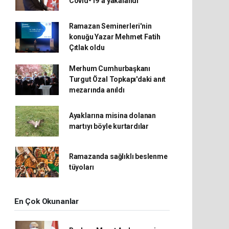
Covid-19’a yakalandı
Ramazan Seminerleri'nin
konuğu Yazar Mehmet Fatih
Çıtlak oldu
Merhum Cumhurbaşkanı
Turgut Özal Topkapı'daki anıt
mezarında anıldı
Ayaklarına misina dolanan
martıyı böyle kurtardılar
Ramazanda sağlıklı beslenme
tüyoları
En Çok Okunanlar