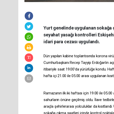
Yurt genelinde uygulanan sokağa ç
seyahat yasağı kontrolleri Eskişeh
idari para cezası uygulandı.
Dün yapılan kabine toplantısında korona vir
Cumhurbaşkanı Recep Tayyip Erdoğan'ın açık
itibariyle saat 19.00'da yürürlüğe kondu. 
hafta içi 21.00 ile 05.00 arası uygulanan kısıt
Ramazanın ilk iki haftası için 19.00 ile 05.0
sahurların önüne geçilmiş oldu. İlave tedbirl
araçla şehirlerarası yolculuklar da kısıtlandı
sokağa çıkma saatleri içinde kontrol noktal