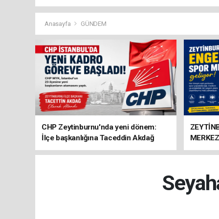
Anasayfa
GÜNDEM
CHP Zeytinburnu'nda yeni dönem:
ZEYTİN
İlçe başkanlığına Taceddin Akdağ
MERKEZ
atandı
Seyaha