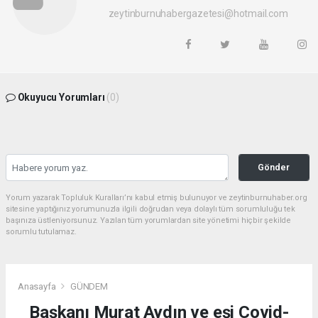
zeytinburnuhabergazetesi@hotmail.com
Okuyucu Yorumları
(0)
Gönder
Yorum yazarak Topluluk Kuralları’nı kabul etmiş bulunuyor ve zeytinburnuhaber.org
sitesine yaptığınız yorumunuzla ilgili doğrudan veya dolaylı tüm sorumluluğu tek
başınıza üstleniyorsunuz. Yazılan tüm yorumlardan site yönetimi hiçbir şekilde
sorumlu tutulamaz.
Anasayfa
GÜNDEM
Başkanı Murat Aydın ve eşi Covid-