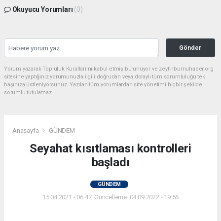
Okuyucu Yorumları
(0)
Gönder
Yorum yazarak Topluluk Kuralları’nı kabul etmiş bulunuyor ve zeytinburnuhaber.org
sitesine yaptığınız yorumunuzla ilgili doğrudan veya dolaylı tüm sorumluluğu tek
başınıza üstleniyorsunuz. Yazılan tüm yorumlardan site yönetimi hiçbir şekilde
sorumlu tutulamaz.
Anasayfa
GÜNDEM
Seyahat kısıtlaması kontrolleri
başladı
GÜNDEM
15.04.2021 - 06:47, Güncelleme: 04.09.2022 - 19:56