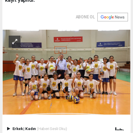
ABONE OL
Erkek
|
Kadın
(Haberi Sesli Oku)