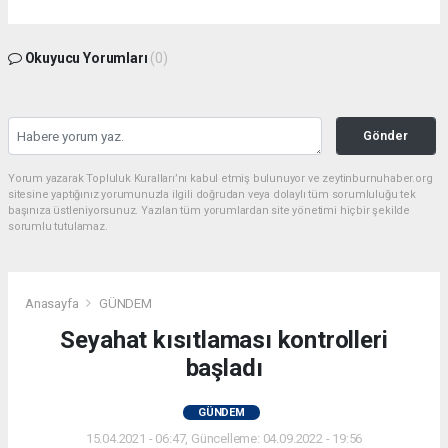
Okuyucu Yorumları
(0)
Gönder
Yorum yazarak Topluluk Kuralları’nı kabul etmiş bulunuyor ve zeytinburnuhaber.org
sitesine yaptığınız yorumunuzla ilgili doğrudan veya dolaylı tüm sorumluluğu tek
başınıza üstleniyorsunuz. Yazılan tüm yorumlardan site yönetimi hiçbir şekilde
sorumlu tutulamaz.
Anasayfa
GÜNDEM
Seyahat kısıtlaması kontrolleri
başladı
GÜNDEM
15.04.2021 - 06:47, Güncelleme: 04.09.2022 - 19:56