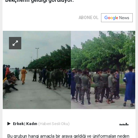
ABONE OL
Erkek
|
Kadın
(Haberi Sesli Oku)
Bu grubun hangi amaçla bir araya geldiği ve üniformaları neden