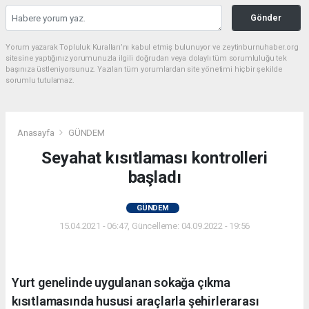
Gönder
Yorum yazarak Topluluk Kuralları’nı kabul etmiş bulunuyor ve zeytinburnuhaber.org
sitesine yaptığınız yorumunuzla ilgili doğrudan veya dolaylı tüm sorumluluğu tek
başınıza üstleniyorsunuz. Yazılan tüm yorumlardan site yönetimi hiçbir şekilde
sorumlu tutulamaz.
Anasayfa
GÜNDEM
Seyahat kısıtlaması kontrolleri
başladı
GÜNDEM
15.04.2021 - 06:47, Güncelleme: 04.09.2022 - 19:56
Yurt genelinde uygulanan sokağa çıkma
kısıtlamasında hususi araçlarla şehirlerarası