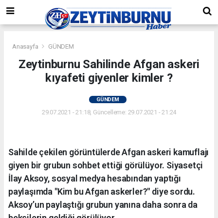
Anasayfa
GÜNDEM
Zeytinburnu Sahilinde Afgan askeri
kıyafeti giyenler kimler ?
GÜNDEM
29.07.2021 - 21:18, Güncelleme: 29.07.2021 - 21:24
Sahilde çekilen görüntülerde Afgan askeri kamuflajı
giyen bir grubun sohbet ettiği görülüyor. Siyasetçi
İlay Aksoy, sosyal medya hesabından yaptığı
paylaşımda "Kim bu Afgan askerler?" diye sordu.
Aksoy’un paylaştığı grubun yanına daha sonra da
bekçilerin geldiği görülüyor.