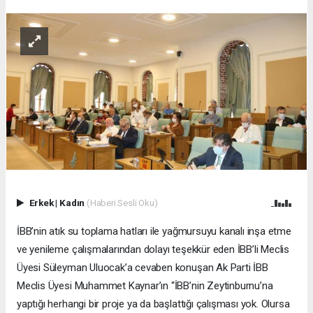
Erkek
|
Kadın
(Haberi Sesli Oku)
İBB’nin atık su toplama hatları ile yağmursuyu kanalı inşa etme
ve yenileme çalışmalarından dolayı teşekkür eden İBB’li Meclis
Üyesi Süleyman Uluocak’a cevaben konuşan Ak Parti İBB
Meclis Üyesi Muhammet Kaynar’ın “İBB’nin Zeytinburnu’na
yaptığı herhangi bir proje ya da başlattığı çalışması yok. Olursa