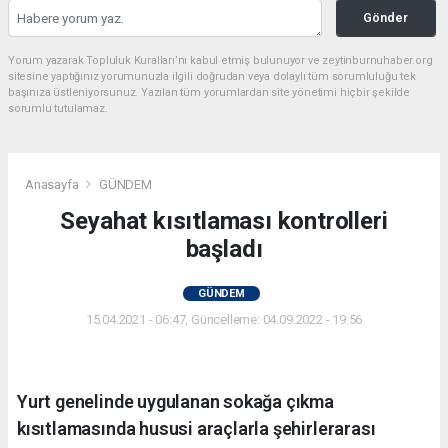
Gönder
Yorum yazarak Topluluk Kuralları’nı kabul etmiş bulunuyor ve zeytinburnuhaber.org
sitesine yaptığınız yorumunuzla ilgili doğrudan veya dolaylı tüm sorumluluğu tek
başınıza üstleniyorsunuz. Yazılan tüm yorumlardan site yönetimi hiçbir şekilde
sorumlu tutulamaz.
Anasayfa
GÜNDEM
Seyahat kısıtlaması kontrolleri
başladı
GÜNDEM
15.04.2021 - 06:47, Güncelleme: 04.09.2022 - 19:56
Yurt genelinde uygulanan sokağa çıkma
kısıtlamasında hususi araçlarla şehirlerarası