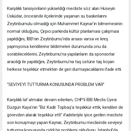
Karşılıklı tansiyonların yükseldiği mecliste söz alan Hüseyin
Üsküdar, öncesinde ilçelerinde yaşanan su baskınlarını
Zeytinburnulu olmadığı için Muhammet Kaynar’ın bilmemesinin
normal olduğunu, Çırpıcı parkında kültür planlaması çalışması
yapıldığını, İBB’nin Zeytinburnu’nda arsası varsa ve kreş
yapmıyorsa kendilerine bildirmeleri durumunda onu da
sorabileceklerini, Zeytinburnu’na yapılanların da sponsorlar
aracılığı ile yapıldığını, Zeytinburnu’na taş üstüne taş koyan
herkese teşekkür etmekten de geri durmayacaklarını ifade etti.
“SEVİYEYİ TUTTURMA KONUSUNDA PROBLEM VAR”
Karşılıklı laf atmalar devam ederken, CHP’li İBB Meclis Üyesi
Düzgün Kaya’nın “Biz Kadir Topbaş’a teşekkür ettik, kendileri de
görevden alarak teşekkür etti” ifadeleriyle iyice gerilen mecliste
son konuşmayı yapan Kaynar, Zeytinburnu meclisinde seviyeyi
tutturma konusunda ciddi bir problemi olduğunu, İstanbul’da