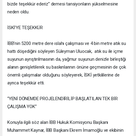
bizde teşekkür ederiz” demesi tansiyonların yükselmesine
neden oldu.
İSKİ’YE TEŞEKKÜR
İBB’nin 5200 metre dere ıslahı çalışması ve 4 bin metre atık su
hattı döşediğini söyleyen Süleyman Uluocak, atık su ile içme
suyunun ayrıştırılmasının da, yağmur suyunun denizle birleştiği
alanın genişletilerek su baskınlarının önüne geçmesinin de çok
önemli çalışmalar olduğunu söyleyerek, İSKİ yetkililerine de
ayrıca teşekkür etti.
“YENİ DÖNEMDE PROJELENDİRİLİP BAŞLATILAN TEK BİR
ÇALIŞMA YOK”
Konuyla ilgili söz alan İBB Hukuk Komisyonu Başkanı
Muhammet Kaynar, İBB Başkanı Ekrem İmamoğlu ve ekibinin