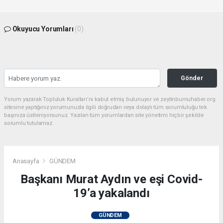
Okuyucu Yorumları
(0)
Gönder
Yorum yazarak Topluluk Kuralları’nı kabul etmiş bulunuyor ve zeytinburnuhaber.org
sitesine yaptığınız yorumunuzla ilgili doğrudan veya dolaylı tüm sorumluluğu tek
başınıza üstleniyorsunuz. Yazılan tüm yorumlardan site yönetimi hiçbir şekilde
sorumlu tutulamaz.
Anasayfa
GÜNDEM
Başkanı Murat Aydın ve eşi Covid-
19’a yakalandı
GÜNDEM