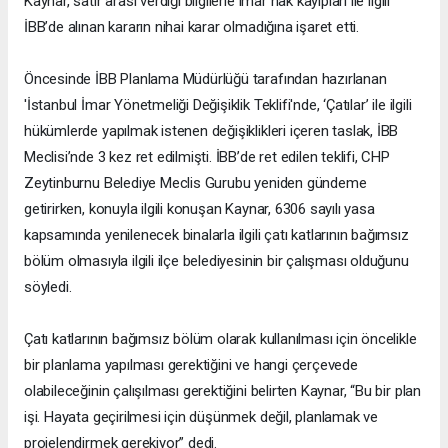
Kaynar, satır arası verdiği bilgilerle imar hak kayıpları ile ilgili
İBB’de alınan kararın nihai karar olmadığına işaret etti.
Öncesinde İBB Planlama Müdürlüğü tarafından hazırlanan
'İstanbul İmar Yönetmeliği Değişiklik Teklifi'nde, ‘Çatılar’ ile ilgili
hükümlerde yapılmak istenen değişiklikleri içeren taslak, İBB
Meclisi’nde 3 kez ret edilmişti. İBB’de ret edilen teklifi, CHP
Zeytinburnu Belediye Meclis Gurubu yeniden gündeme
getirirken, konuyla ilgili konuşan Kaynar, 6306 sayılı yasa
kapsamında yenilenecek binalarla ilgili çatı katlarının bağımsız
bölüm olmasıyla ilgili ilçe belediyesinin bir çalışması olduğunu
söyledi.
Çatı katlarının bağımsız bölüm olarak kullanılması için öncelikle
bir planlama yapılması gerektiğini ve hangi çerçevede
olabileceğinin çalışılması gerektiğini belirten Kaynar, “Bu bir plan
işi. Hayata geçirilmesi için düşünmek değil, planlamak ve
projelendirmek gerekiyor” dedi.