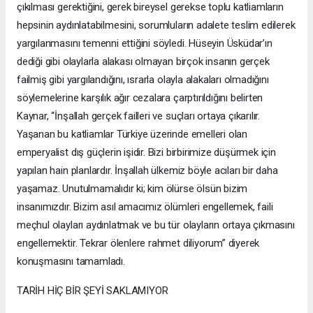
çıkılması gerektiğini, gerek bireysel gerekse toplu katliamların
hepsinin aydınlatabilmesini, sorumluların adalete teslim edilerek
yargılanmasını temenni ettiğini söyledi. Hüseyin Üsküdar’ın
dediği gibi olaylarla alakası olmayan birçok insanın gerçek
failmiş gibi yargılandığını, ısrarla olayla alakaları olmadığını
söylemelerine karşılık ağır cezalara çarptırıldığını belirten
Kaynar, “İnşallah gerçek failleri ve suçları ortaya çıkarılır.
Yaşanan bu katliamlar Türkiye üzerinde emelleri olan
emperyalist dış güçlerin işidir. Bizi birbirimize düşürmek için
yapılan hain planlardır. İnşallah ülkemiz böyle acıları bir daha
yaşamaz. Unutulmamalıdır ki; kim ölürse ölsün bizim
insanımızdır. Bizim asıl amacımız ölümleri engellemek, faili
meçhul olayları aydınlatmak ve bu tür olayların ortaya çıkmasını
engellemektir. Tekrar ölenlere rahmet diliyorum” diyerek
konuşmasını tamamladı.
TARİH HİÇ BİR ŞEYİ SAKLAMIYOR