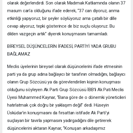
olarak değerlendirdi. Son olarak Madımak Katliamında olanın 37
masum can’a olduğunu ifade ederek, “37 can diyoruz, anma
etkinliği yapıyoruz, bir şeyler söylüyoruz ama çatallı bir dille
cevap alıyoruz, tepki gösterince de biz suçlu oluyoruz. Bu
dilden vazgeçin artık” diyerek konuşmasını tamamladı.
BİREYSEL DÜŞÜNCELERİN İFADESİ, PARTİYİ YADA GRUBU
BAĞLAMAZ
Meclis üyelerinin bireysel olarak düşüncelerini ifade etmesinin
parti ya da grup adına bağlayıcı bir tarafının olmadığını, bağlayıcı
olanın Grup Sözcüsü ya da görevlendirilen kişinin konuşması
olduğunu söyleyen Ak Parti Grup Sözcüsü İBB’li Ak Pati Meclis
Üyesi Muhammed Kaynar, “Bana göre de o dönemki yöneticileri
hatırlatmak çok doğru bir yaklaşım değil” dedi. Hüseyin
Üsküdar’ın konuşmasını da fırsattan istifade Ak Parti’yi
suçlayan bir tavırla yapmasını yadırgadığını dile getirerek
düşüncelerini aktaran Kaynar, “Konuşan arkadaşımız