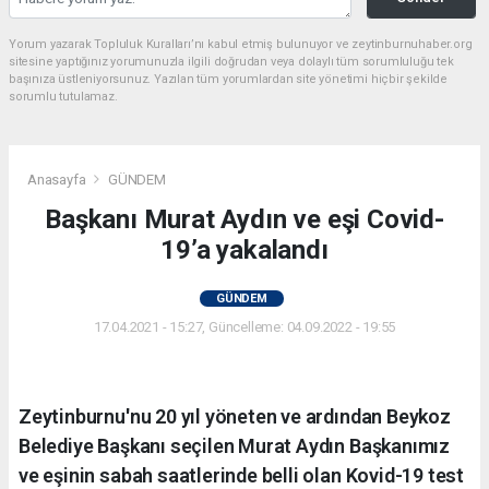
Yorum yazarak Topluluk Kuralları’nı kabul etmiş bulunuyor ve zeytinburnuhaber.org
sitesine yaptığınız yorumunuzla ilgili doğrudan veya dolaylı tüm sorumluluğu tek
başınıza üstleniyorsunuz. Yazılan tüm yorumlardan site yönetimi hiçbir şekilde
sorumlu tutulamaz.
Anasayfa
GÜNDEM
Başkanı Murat Aydın ve eşi Covid-
19’a yakalandı
GÜNDEM
17.04.2021 - 15:27, Güncelleme: 04.09.2022 - 19:55
Zeytinburnu'nu 20 yıl yöneten ve ardından Beykoz
Belediye Başkanı seçilen Murat Aydın Başkanımız
ve eşinin sabah saatlerinde belli olan Kovid-19 test