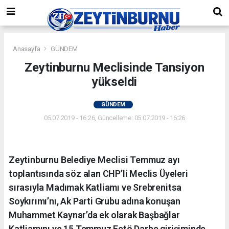
Anasayfa
GÜNDEM
Zeytinburnu Meclisinde Tansiyon
yükseldi
GÜNDEM
05.07.2019 - 16:26, Güncelleme: 05.07.2019 - 16:26
Zeytinburnu Belediye Meclisi Temmuz ayı
toplantısında söz alan CHP’li Meclis Üyeleri
sırasıyla Madımak Katliamı ve Srebrenitsa
Soykırımı’nı, Ak Parti Grubu adına konuşan
Muhammet Kaynar’da ek olarak Başbağlar
Katliamını ve 15 Temmuz Fetö Darbe girişiminde