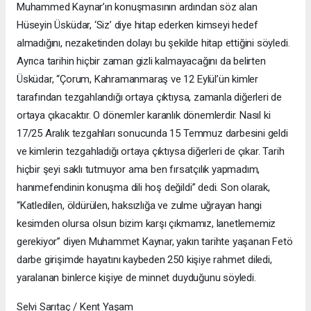
Muhammed Kaynar’ın konuşmasının ardından söz alan
Hüseyin Üsküdar, ‘Siz’ diye hitap ederken kimseyi hedef
almadığını, nezaketinden dolayı bu şekilde hitap ettiğini söyledi.
Ayrıca tarihin hiçbir zaman gizli kalmayacağını da belirten
Üsküdar, “Çorum, Kahramanmaraş ve 12 Eylül’ün kimler
tarafından tezgahlandığı ortaya çıktıysa, zamanla diğerleri de
ortaya çıkacaktır. O dönemler karanlık dönemlerdir. Nasıl ki
17/25 Aralık tezgahları sonucunda 15 Temmuz darbesini geldi
ve kimlerin tezgahladığı ortaya çıktıysa diğerleri de çıkar. Tarih
hiçbir şeyi saklı tutmuyor ama ben fırsatçılık yapmadım,
hanımefendinin konuşma dili hoş değildi” dedi. Son olarak,
“Katledilen, öldürülen, haksızlığa ve zulme uğrayan hangi
kesimden olursa olsun bizim karşı çıkmamız, lanetlememiz
gerekiyor” diyen Muhammet Kaynar, yakın tarihte yaşanan Fetö
darbe girişimde hayatını kaybeden 250 kişiye rahmet diledi,
yaralanan binlerce kişiye de minnet duyduğunu söyledi.
Selvi Sarıtaç / Kent Yaşam