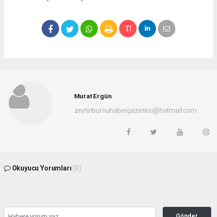
Murat Ergün
zeytinburnuhabergazetesi@hotmail.com
Okuyucu Yorumları
(0)
Gönder