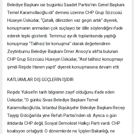
Belediye Başkanı ise bugünkü Saadet Partisi'nin Genel Başkanı
Temel Karamollaoğlu idi” demesi üzerine CHP Grup Sözcüsü
Hüseyin Üsküdar, “Çatallı, dilinizden vaz geçin artık” diyerek,
konuşmanın anmadan çok suçlayıcı bir dille söylendiğini ifade
ederek tepki gösterdi. Temmuz ayı ilk toplantısında yaptığı
konuşmayı “Talihsiz bir konuşma” olarak değerlendiren
Zeytinburnu Belediye Başkanı Ömer Arısoy’a atıfta bulunan
CHP Grup Sözcüsü Hüseyin Üsküdar, “Asıl talihsiz konuşmayı
şimdi Reşide Hanım yaptı” diyerek konuşmasına devam etti.
KATLİAMLAR DIŞ GÜÇLERİN İŞİDİR
Reşide Yüksel’in tarih bilgisinin zayıf olduğunu ifade eden
Üsküdar, “O günkü Sivas Belediye Başkanı Temel
Karamollaoğlu’da, İstanbul Büyükşehir Belediye Başkanı Recep
Tayyip Erdoğan'da yine Refah Partisi’nden idi. Ayrıca o gün
iktidarda CHP değil, Sosyal Demokrat Halkçı Parti vardı. CHP
koalisyon ortağıydı. O dönemlerde ne İçişleri Bakanlığı, ne