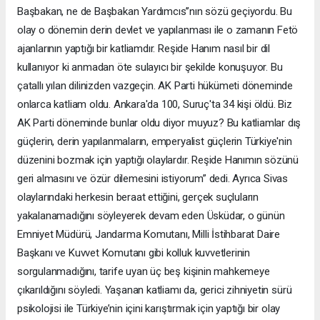
Başbakan, ne de Başbakan Yardımcıs’’nın sözü geçiyordu. Bu
olay o dönemin derin devlet ve yapılanması ile o zamanın Fetö
ajanlarının yaptığı bir katliamdır. Reşide Hanım nasıl bir dil
kullanıyor ki anmadan öte sulayıcı bir şekilde konuşuyor. Bu
çatallı yılan dilinizden vazgeçin. AK Parti hükümeti döneminde
onlarca katliam oldu. Ankara'da 100, Suruç'ta 34 kişi öldü. Biz
AK Parti döneminde bunlar oldu diyor muyuz? Bu katliamlar dış
güçlerin, derin yapılanmaların, emperyalist güçlerin Türkiye'nin
düzenini bozmak için yaptığı olaylardır. Reşide Hanımın sözünü
geri almasını ve özür dilemesini istiyorum” dedi. Ayrıca Sivas
olaylarındaki herkesin beraat ettiğini, gerçek suçluların
yakalanamadığını söyleyerek devam eden Üsküdar, o günün
Emniyet Müdürü, Jandarma Komutanı, Milli İstihbarat Daire
Başkanı ve Kuvvet Komutanı gibi kolluk kuvvetlerinin
sorgulanmadığını, tarife uyan üç beş kişinin mahkemeye
çıkarıldığını söyledi. Yaşanan katliamı da, gerici zihniyetin sürü
psikolojisi ile Türkiye’nin içini karıştırmak için yaptığı bir olay