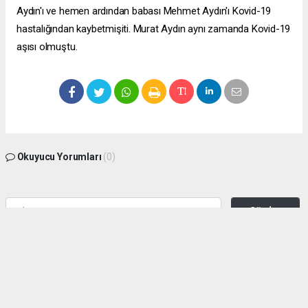
Aydın'ı ve hemen ardından babası Mehmet Aydın'ı Kovid-19
hastalığından kaybetmişiti. Murat Aydın aynı zamanda Kovid-19
aşısı olmuştu.
Okuyucu Yorumları
(0)
Gönder
Yorum yazarak Topluluk Kuralları’nı kabul etmiş bulunuyor ve zeytinburnuhaber.org
sitesine yaptığınız yorumunuzla ilgili doğrudan veya dolaylı tüm sorumluluğu tek
başınıza üstleniyorsunuz. Yazılan tüm yorumlardan site yönetimi hiçbir şekilde
sorumlu tutulamaz.