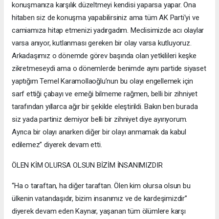
konuşmanıza karşılık düzeltmeyi kendisi yaparsa yapar. Ona
hitaben siz de konuşma yapabilirsiniz ama tüm AK Parti'yi ve
camiamıza hitap etmenizi yadırgadım. Meclisimizde acı olaylar
varsa anıyor, kutlanması gereken bir olay varsa kutluyoruz.
Arkadaşımız o dönemde görev başında olan yetkilileri keşke
zikretmeseydi ama o dönemlerde benimde aynı partide siyaset
yaptığım Temel Karamollaoğlu’nun bu olayı engellemek için
sarf ettiği çabayı ve emeği bilmeme rağmen, belli bir zihniyet
tarafından yıllarca ağır bir şekilde eleştirildi. Bakın ben burada
siz yada partiniz demiyor belli bir zihniyet diye ayırıyorum.
Ayrıca bir olayı anarken diğer bir olayı anmamak da kabul
edilemez” diyerek devam etti.
ÖLEN KİM OLURSA OLSUN BİZİM İNSANIMIZDIR
“Ha o taraftan, ha diğer taraftan. Ölen kim olursa olsun bu
ülkenin vatandaşıdır, bizim insanımız ve de kardeşimizdir”
diyerek devam eden Kaynar, yaşanan tüm ölümlere karşı