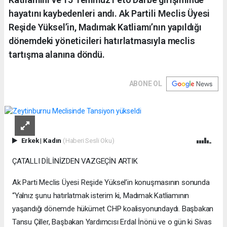
hayatını kaybedenleri andı. Ak Partili Meclis Üyesi
Reşide Yüksel’in, Madımak Katliamı’nın yapıldığı
dönemdeki yöneticileri hatırlatmasıyla meclis
tartışma alanına döndü.
ABONE OL
Erkek
|
Kadın
(Haberi Sesli Oku)
ÇATALLI DİLİNİZDEN VAZGEÇİN ARTIK
Ak Parti Meclis Üyesi Reşide Yüksel’in konuşmasının sonunda
“Yalnız şunu hatırlatmak isterim ki, Madımak Katliamının
yaşandığı dönemde hükümet CHP koalisyonundaydı. Başbakan
Tansu Çiller, Başbakan Yardımcısı Erdal İnönü ve o gün ki Sivas