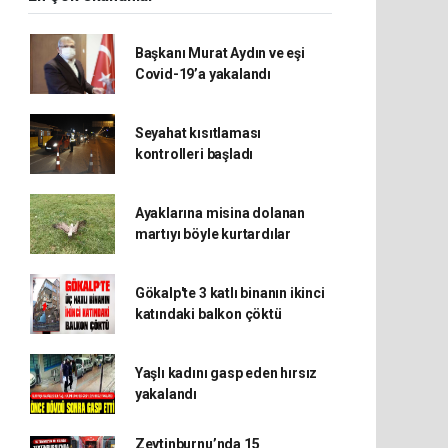
Başkanı Murat Aydın ve eşi
Covid-19’a yakalandı
Seyahat kısıtlaması
kontrolleri başladı
Ayaklarına misina dolanan
martıyı böyle kurtardılar
Gökalp'te 3 katlı binanın ikinci
katındaki balkon çöktü
Yaşlı kadını gasp eden hırsız
yakalandı
Zeytinburnu’nda 15