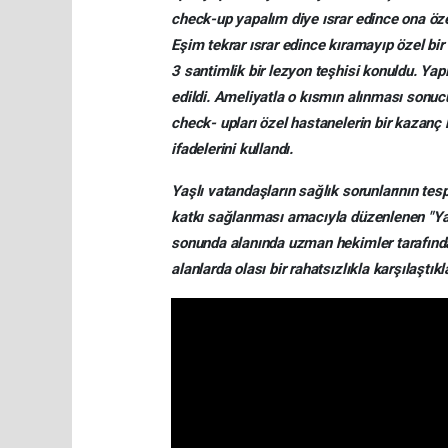
check-up yapalım diye ısrar edince ona öz
Eşim tekrar ısrar edince kıramayıp özel bi
3 santimlik bir lezyon teşhisi konuldu. Ya
edildi. Ameliyatla o kısmın alınması sonu
check- upları özel hastanelerin bir kazanç k
ifadelerini kullandı.
Yaşlı vatandaşların sağlık sorunlarının tes
katkı sağlanması amacıyla düzenlenen "Yaş
sonunda alanında uzman hekimler tarafından k
alanlarda olası bir rahatsızlıkla karşılaştı