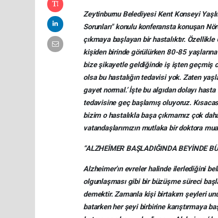
Zeytinburnu Belediyesi Kent Konseyi Yaşlıl
Sorunları" konulu konferansta konuşan Nörol
çıkmaya başlayan bir hastalıktır. Özellikle 
kişiden birinde görülürken 80-85 yaşlarına 
bize şikayetle geldiğinde iş işten geçmiş ol
olsa bu hastalığın tedavisi yok. Zaten y
gayet normal.’ İşte bu algıdan dolayı hasta
tedavisine geç başlamış oluyoruz. Kısacas
bizim o hastalıkla başa çıkmamız çok daha
vatandaşlarımızın mutlaka bir doktora muay
“ALZHEİMER BAŞLADIĞINDA BEYİNDE B
Alzheimer’ın evreler halinde ilerlediğini be
olgunlaşması gibi bir büzüşme süreci başl
demektir. Zamanla kişi birtakım şeyleri u
batarken her şeyi birbirine karıştırmaya baş