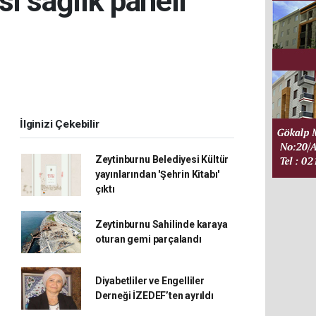
i sağlık paneli
İlginizi Çekebilir
Zeytinburnu Belediyesi Kültür
yayınlarından 'Şehrin Kitabı'
çıktı
Zeytinburnu Sahilinde karaya
oturan gemi parçalandı
Diyabetliler ve Engelliler
Derneği İZEDEF’ten ayrıldı