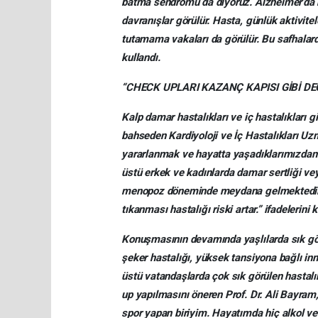
batma sendromu da diyoruz. Alzheimer’da ha
davranışlar görülür. Hasta, günlük aktivitel
tutamama vakaları da görülür. Bu safhalarda
kullandı.
“CHECK UPLARI KAZANÇ KAPISI GİBİ D
Kalp damar hastalıkları ve iç hastalıkları 
bahseden Kardiyoloji ve İç Hastalıkları Uz
yararlanmak ve hayatta yaşadıklarımızdan t
üstü erkek ve kadınlarda damar sertliği v
menopoz döneminde meydana gelmektedir. 
tıkanması hastalığı riski artar.” ifadelerini k
Konuşmasının devamında yaşlılarda sık görü
şeker hastalığı, yüksek tansiyona bağlı inm
üstü vatandaşlarda çok sık görülen hastalık
up yapılmasını öneren Prof. Dr. Ali Bayram
spor yapan biriyim. Hayatımda hiç alkol ve