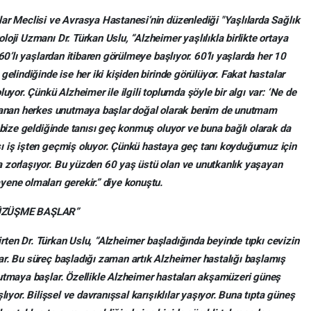
ar Meclisi ve Avrasya Hastanesi’nin düzenlediği "Yaşlılarda Sağlık
oji Uzmanı Dr. Türkan Uslu, “Alzheimer yaşlılıkla birlikte ortaya
60’lı yaşlardan itibaren görülmeye başlıyor. 60’lı yaşlarda her 10
gelindiğinde ise her iki kişiden birinde görülüyor. Fakat hastalar
uyor. Çünkü Alzheimer ile ilgili toplumda şöyle bir algı var: ‘Ne de
aşlanan herkes unutmaya başlar doğal olarak benim de unutmam
 bize geldiğinde tanısı geç konmuş oluyor ve buna bağlı olarak da
ı iş işten geçmiş oluyor. Çünkü hastaya geç tanı koyduğumuz için
 zorlaşıyor. Bu yüzden 60 yaş üstü olan ve unutkanlık yaşayan
ene olmaları gerekir.” diye konuştu.
ÜZÜŞME BAŞLAR”
lirten Dr. Türkan Uslu, “Alzheimer başladığında beyinde tıpkı cevizin
ar. Bu süreç başladığı zaman artık Alzheimer hastalığı başlamış
nutmaya başlar. Özellikle Alzheimer hastaları akşamüzeri güneş
lıyor. Bilişsel ve davranışsal karışıklılar yaşıyor. Buna tıpta güneş