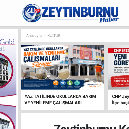
Anasayfa
KÜLTÜR
YAZ TATİLİNDE OKULLARDA BAKIM
CHP Zey
VE YENİLEME ÇALIŞMALARI
İlçe baş
SÜRÜYOR
atandı