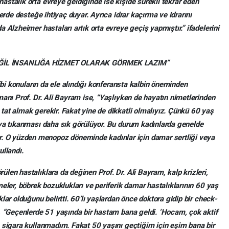
stalık orta evreye geldiğinde ise kişide sürekli tekrar eden
erde desteğe ihtiyaç duyar. Ayrıca idrar kaçırma ve idrarını
 Alzheimer hastaları artık orta evreye geçiş yapmıştır.” ifadelerini
EĞİL İNSANLIĞA HİZMET OLARAK GÖRMEK LAZIM”
gibi konuların da ele alındığı konferansta kalbin öneminden
manı Prof. Dr. Ali Bayram ise, “Yaşlıyken de hayatın nimetlerinden
at almak gerekir. Fakat yine de dikkatli olmalıyız. Çünkü 60 yaş
eya tıkanması daha sık görülüyor. Bu durum kadınlarda genelde
O yüzden menopoz döneminde kadınlar için damar sertliği veya
ullandı.
len hastalıklara da değinen Prof. Dr. Ali Bayram, kalp krizleri,
eler, böbrek bozuklukları ve periferik damar hastalıklarının 60 yaş
lar olduğunu belirtti. 60’lı yaşlardan önce doktora gidip bir check-
, “Geçenlerde 51 yaşında bir hastam bana geldi. ‘Hocam, çok aktif
 sigara kullanmadım. Fakat 50 yaşını geçtiğim için eşim bana bir