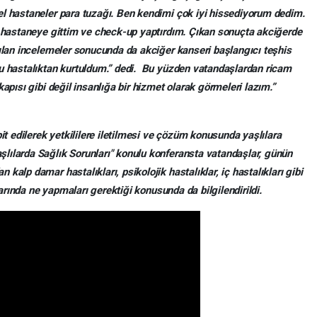
el hastaneler para tuzağı. Ben kendimi çok iyi hissediyorum dedim.
r hastaneye gittim ve check-up yaptırdım. Çıkan sonuçta akciğerde
pılan incelemeler sonucunda da akciğer kanseri başlangıcı teşhis
cu hastalıktan kurtuldum.” dedi. Bu yüzden vatandaşlardan ricam
apısı gibi değil insanlığa bir hizmet olarak görmeleri lazım.”
pit edilerek yetkililere iletilmesi ve çözüm konusunda yaşlılara
lılarda Sağlık Sorunları" konulu konferansta vatandaşlar, günün
alp damar hastalıkları, psikolojik hastalıklar, iç hastalıkları gibi
klarında ne yapmaları gerektiği konusunda da bilgilendirildi.