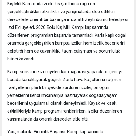
Kış Millî Kampı’nda zorlu kış şartlarına rağmen
gerçekleştirdikleri etkinlikler ve yarışmalarda elde ettikleri
derecelerle önemli bir başarıya imza attı.Zeytinburnu Belediyesi
İzci Evi üyeleri, 2026 Bolu Kış Millî Kampı kapsamında
düzenlenen programları başarıyla tamamladı. Karla kaplı doğal
ortamda gerçekleştirilen kampta izciler, hem izcilik becerilerini
geliştirdi hem de dayanıklılık, takım çalışması ve sorumluluk
bilinci kazandı.
Kamp süresince izci üyeleri kar mağarası yaparak bir geceyi
burada konaklayarak geçirdi. Zorlu hava koşullarına rağmen
faaliyetlerini planlı bir şekilde sürdüren izciler, bir öğün
yemeklerini kendi imkânlarıyla hazırlayarak doğada yaşam
becerilerini uygulamalı olarak deneyimledi. Kayak ve kızak
etkinlikleriyle kamp programı renklenirken, izciler düzenlenen
yarışmalarda da önemli dereceler elde etti.
Yarışmalarda Birincilik Başarısı: Kamp kapsamında