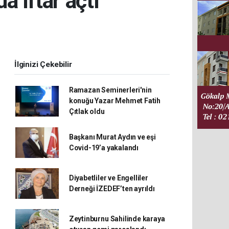
 iftar açtı
İlginizi Çekebilir
Ramazan Seminerleri'nin
konuğu Yazar Mehmet Fatih
Çıtlak oldu
Başkanı Murat Aydın ve eşi
Covid-19’a yakalandı
Diyabetliler ve Engelliler
Derneği İZEDEF’ten ayrıldı
Zeytinburnu Sahilinde karaya