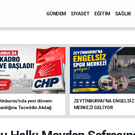
GÜNDEM
SİYASET
EĞİTİM
SAĞLIK
tinburnu'nda yeni dönem:
ZEYTİNBURNU’NA ENGELSİZ
kanlığına Taceddin Akdağ
MERKEZİ GELİYOR