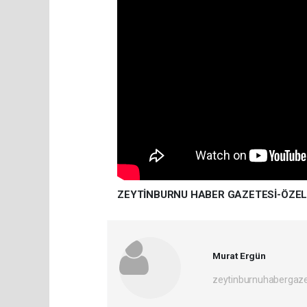
ZEYTİNBURNU HABER GAZETESİ-ÖZE
Murat Ergün
zeytinburnuhabergaz