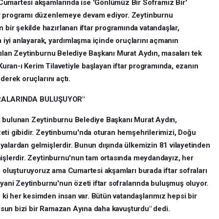
Cumartesi akşamlarında ise 'Gönlümüz Bir Soframız Bir'
ar programı düzenlemeye devam ediyor. Zeytinburnu
ir şekilde hazırlanan iftar programında vatandaşlar,
ha iyi anlayarak, yardımlaşma içinde oruçlarını açmanın
tılan Zeytinburnu Belediye Başkanı Murat Aydın, masaları tek
 Kuran-ı Kerim Tilavetiyle başlayan iftar programında, ezanın
derek oruçlarını açtı.
FRALARINDA BULUŞUYOR"
a bulunan Zeytinburnu Belediye Başkanı Murat Aydın,
eti gibidir. Zeytinburnu'nda oturan hemşehrilerimizi, Doğu
yalardan gelmişlerdir. Bunun dışında ülkemizin 81 vilayetinden
mişlerdir. Zeytinburnu'nun tam ortasında meydandayız, her
ı oluşturuyoruz ama Cumartesi akşamları burada iftar sofraları
 yani Zeytinburnu'nun özeti iftar sofralarında buluşmuş oluyor.
i her kesimden insan var. Bütün vatandaşlarımız hepsi bir
 olsun bizi bir Ramazan Ayına daha kavuşturdu" dedi.