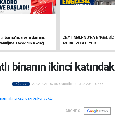
tinburnu'nda yeni dönem:
ZEYTİNBURNU’NA ENGELSİZ
kanlığına Taceddin Akdağ
MERKEZİ GELİYOR
tlı binanın ikinci katında
23.02.2021 - 07:55, Güncelleme: 23.02.2021 - 07:55
KÜLTÜR
ABONE OL