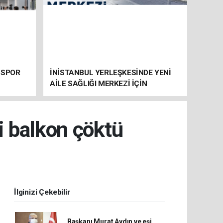
 SPOR
İNİSTANBUL YERLEŞKESİNDE YENİ
AİLE SAĞLIĞI MERKEZİ İÇİN
HAZIRLIKLAR SÜRÜYOR
ki balkon çöktü
İlginizi Çekebilir
Başkanı Murat Aydın ve eşi