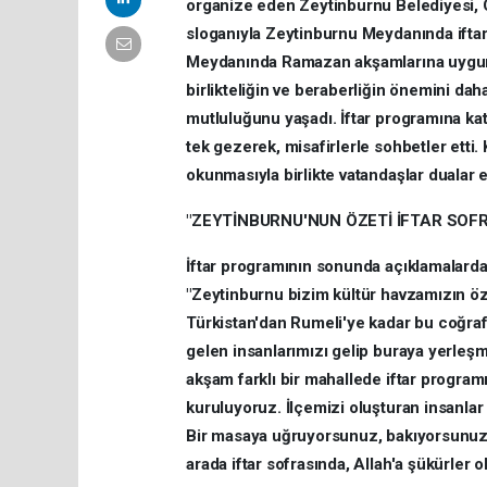
organize eden Zeytinburnu Belediyesi, 
sloganıyla Zeytinburnu Meydanında ift
Meydanında Ramazan akşamlarına uygun b
birlikteliğin ve beraberliğin önemini da
mutluluğunu yaşadı. İftar programına ka
tek gezerek, misafirlerle sohbetler etti.
okunmasıyla birlikte vatandaşlar dualar e
"ZEYTİNBURNU'NUN ÖZETİ İFTAR SO
İftar programının sonunda açıklamalard
"Zeytinburnu bizim kültür havzamızın öz
Türkistan'dan Rumeli'ye kadar bu coğraf
gelen insanlarımızı gelip buraya yerleş
akşam farklı bir mahallede iftar program
kuruluyoruz. İlçemizi oluşturan insanlar
Bir masaya uğruyorsunuz, bakıyorsunuz k
arada iftar sofrasında, Allah'a şükürler