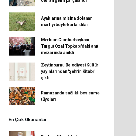
oturan gemi parçalandı
Ayaklarına misina dolanan
martıyı böyle kurtardılar
Merhum Cumhurbaşkanı
Turgut Özal Topkapı'daki anıt
mezarında anıldı
Zeytinburnu Belediyesi Kültür
yayınlarından 'Şehrin Kitabı'
çıktı
Ramazanda sağlıklı beslenme
tüyoları
En Çok Okunanlar