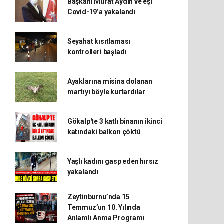
Başkanı Murat Aydın ve eşi
Covid-19’a yakalandı
Seyahat kısıtlaması
kontrolleri başladı
Ayaklarına misina dolanan
martıyı böyle kurtardılar
Gökalp'te 3 katlı binanın ikinci
katındaki balkon çöktü
Yaşlı kadını gasp eden hırsız
yakalandı
Zeytinburnu’nda 15
Temmuz’un 10. Yılında
Anlamlı Anma Programı