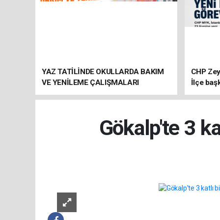
YAZ TATİLİNDE OKULLARDA BAKIM
CHP Zey
VE YENİLEME ÇALIŞMALARI
İlçe baş
SÜRÜYOR
atandı
Gökalp'te 3 ka