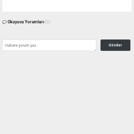
Okuyucu Yorumları
(0)
Gönder
Yorum yazarak Topluluk Kuralları’nı kabul etmiş bulunuyor ve zeytinburnuhaber.org
sitesine yaptığınız yorumunuzla ilgili doğrudan veya dolaylı tüm sorumluluğu tek
başınıza üstleniyorsunuz. Yazılan tüm yorumlardan site yönetimi hiçbir şekilde
sorumlu tutulamaz.
Anasayfa
GÜNDEM
Seyahat kısıtlaması kontrolleri
başladı
GÜNDEM