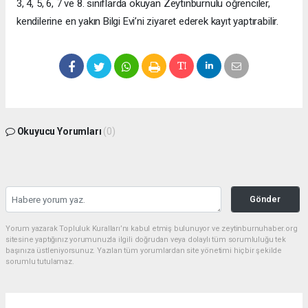
3, 4, 5, 6, 7 ve 8. sınıflarda okuyan Zeytinburnulu öğrenciler,
kendilerine en yakın Bilgi Evi’ni ziyaret ederek kayıt yaptırabilir.
Okuyucu Yorumları
(0)
Gönder
Yorum yazarak Topluluk Kuralları’nı kabul etmiş bulunuyor ve zeytinburnuhaber.org
sitesine yaptığınız yorumunuzla ilgili doğrudan veya dolaylı tüm sorumluluğu tek
başınıza üstleniyorsunuz. Yazılan tüm yorumlardan site yönetimi hiçbir şekilde
sorumlu tutulamaz.