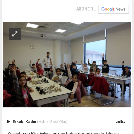
ABONE OL
Erkek
|
Kadın
(Haberi Sesli Oku)
Zeytinburnu Bilgi Evleri, güz ve bahar dönemlerinde; bilgi ve