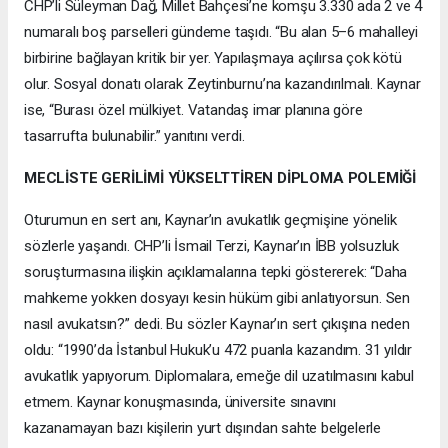
CHP’li Süleyman Dağ, Millet Bahçesi’ne komşu 3.330 ada 2 ve 4
numaralı boş parselleri gündeme taşıdı. “Bu alan 5–6 mahalleyi
birbirine bağlayan kritik bir yer. Yapılaşmaya açılırsa çok kötü
olur. Sosyal donatı olarak Zeytinburnu’na kazandırılmalı. Kaynar
ise, “Burası özel mülkiyet. Vatandaş imar planına göre
tasarrufta bulunabilir.” yanıtını verdi.
MECLİSTE GERİLİMİ YÜKSELTTİREN DİPLOMA POLEMİĞİ
Oturumun en sert anı, Kaynar’ın avukatlık geçmişine yönelik
sözlerle yaşandı. CHP’li İsmail Terzi, Kaynar’ın İBB yolsuzluk
soruşturmasına ilişkin açıklamalarına tepki göstererek: “Daha
mahkeme yokken dosyayı kesin hüküm gibi anlatıyorsun. Sen
nasıl avukatsın?” dedi. Bu sözler Kaynar’ın sert çıkışına neden
oldu: “1990’da İstanbul Hukuk’u 472 puanla kazandım. 31 yıldır
avukatlık yapıyorum. Diplomalara, emeğe dil uzatılmasını kabul
etmem. Kaynar konuşmasında, üniversite sınavını
kazanamayan bazı kişilerin yurt dışından sahte belgelerle