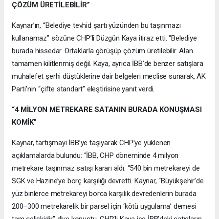
ÇÖZÜM ÜRETİLEBİLİR”
Kaynar’ın, “Belediye tevhid şartı yüzünden bu taşınmazı
kullanamaz” sözüne CHP’li Düzgün Kaya itiraz etti. “Belediye
burada hissedar. Ortaklarla görüşüp çözüm üretilebilir. Alan
tamamen kilitlenmiş değil. Kaya, ayrıca İBB’de benzer satışlara
muhalefet şerhi düştüklerine dair belgeleri meclise sunarak, AK
Parti’nin “çifte standart” eleştirisine yanıt verdi.
“4 MİLYON METREKARE SATANIN BURADA KONUŞMASI
KOMİK”
Kaynar, tartışmayı İBB’ye taşıyarak CHP’ye yüklenen
açıklamalarda bulundu: “İBB, CHP döneminde 4 milyon
metrekare taşınmaz satışı kararı aldı. “540 bin metrekareyi de
SGK ve Hazine’ye borç karşılığı devretti. Kaynar, “Büyükşehir’de
yüz binlerce metrekareyi borca karşılık devredenlerin burada
200–300 metrekarelik bir parsel için ‘kötü uygulama’ demesi
tam çelişkidir.” diye konuştu. CHP’li Kaya ise İBB’deki satışların