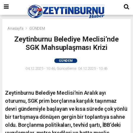
Anasayfa
GÜNDEM
Zeytinburnu Belediye Meclisi’nde
SGK Mahsuplaşması Krizi
GÜNDEM
04.12.2025 - 10:46, Güncelleme: 04.12.2025 - 10:46
Zeytinburnu Belediye Meclisi’nin Aralık ayı
oturumu, SGK prim borçlarına karşılık taşınmaz
devri gündemiyle başlayan ve kısa sürede çok yönlü
bir tartışmaya dönüşen gergin bir toplantıya sahne
oldu. Borçlanma politikaları, tevhid şartı, İBB’deki
uygulamalar, metro kredileri ve hatta meclis