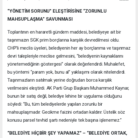
“YÖNETİM SORUNU” ELEŞTİRİSİNE “ZORUNLU
MAHSUPLAŞMA” SAVUNMASI
Toplantının en hararetli gündem maddesi, belediyeye ait bir
taşınmazın SGK prim borçlarına karşılık devredilmesi oldu.
CHP’li meclis üyeleri, belediyenin her ay borçlanma ve taşınmaz
devri talepleriyle meclise gelmesini, “belediyenin kaynaklarını
yönetemediğinin göstergesi” olarak değerlendirdi. Muhalefet,
bu yöntemi “param yok, bunu al” yaklaşımı olarak nitelendirdi.
Taşınmazların satılmak yerine doğrudan borca karşılık
verilmesini eleştirdi. AK Parti Grup Başkanı Muhammed Kaynar,
bunun bir satış değil, belediye lehine bir uygulama olduğunu
söyledi: “Bu, tüm belediyelerde yapılan zorunlu bir
mahsuplaşmadır. Gecikme faizini ortadan kaldırır. Üstelik söz
konusu parsel tevhid şartı nedeniyle tek başına işlenemez.”
“BELEDİYE HİÇBİR ŞEY YAPAMAZ” – “BELEDİYE ORTAK,