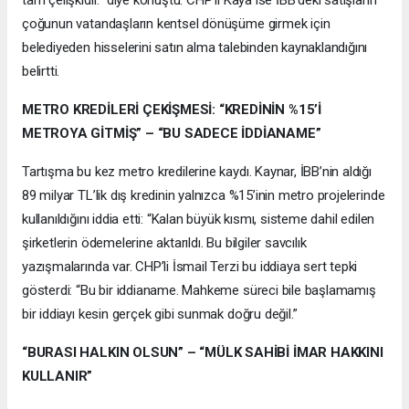
çoğunun vatandaşların kentsel dönüşüme girmek için
belediyeden hisselerini satın alma talebinden kaynaklandığını
belirtti.
METRO KREDİLERİ ÇEKİŞMESİ: “KREDİNİN %15’İ
METROYA GİTMİŞ” – “BU SADECE İDDİANAME”
Tartışma bu kez metro kredilerine kaydı. Kaynar, İBB’nin aldığı
89 milyar TL’lik dış kredinin yalnızca %15’inin metro projelerinde
kullanıldığını iddia etti: “Kalan büyük kısmı, sisteme dahil edilen
şirketlerin ödemelerine aktarıldı. Bu bilgiler savcılık
yazışmalarında var. CHP’li İsmail Terzi bu iddiaya sert tepki
gösterdi: “Bu bir iddianame. Mahkeme süreci bile başlamamış
bir iddiayı kesin gerçek gibi sunmak doğru değil.”
“BURASI HALKIN OLSUN” – “MÜLK SAHİBİ İMAR HAKKINI
KULLANIR”