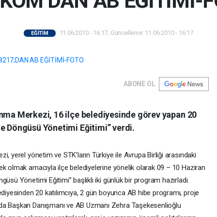
KOM’DAN AB EĞİTİMİ-
11.06.2010 - 16:17, Güncelleme: 11.06.2010 - 16:17
EĞİTİM
ABONE OL
ınma Merkezi, 16 ilçe belediyesinde görev yapan 20
je Döngüsü Yönetimi Eğitimi” verdi.
, yerel yönetim ve STK’ların Türkiye ile Avrupa Birliği arasındaki
ek olmak amacıyla ilçe belediyelerine yönelik olarak 09 – 10 Haziran
üsü Yönetimi Eğitimi” başlıklı iki günlük bir program hazırladı.
lediyesinden 20 katılımcıya, 2 gün boyunca AB hibe programı, proje
ında Başkan Danışmanı ve AB Uzmanı Zehra Taşekesenlioğlu