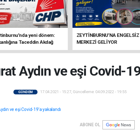
tinburnu'nda yeni dönem:
ZEYTİNBURNU’NA ENGELSİZ
kanlığına Taceddin Akdağ
MERKEZİ GELİYOR
at Aydın ve eşi Covid-19
17.04.2021 - 15:27, Güncelleme: 04.09.2022 - 19:55
GÜNDEM
ABONE OL