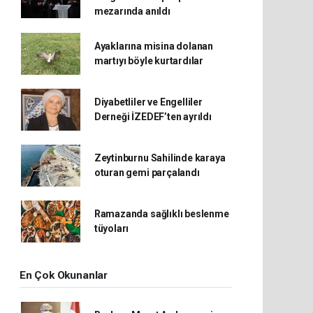
mezarında anıldı
Ayaklarına misina dolanan
martıyı böyle kurtardılar
Diyabetliler ve Engelliler
Derneği İZEDEF’ten ayrıldı
Zeytinburnu Sahilinde karaya
oturan gemi parçalandı
Ramazanda sağlıklı beslenme
tüyoları
En Çok Okunanlar