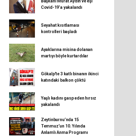
Başkanı Murat Aydın ve eşi
Covid-19’a yakalandı
Seyahat kısıtlaması
kontrolleri başladı
Ayaklarına misina dolanan
martıyı böyle kurtardılar
Gökalp'te 3 katlı binanın ikinci
katındaki balkon çöktü
Yaşlı kadını gasp eden hırsız
yakalandı
Zeytinburnu’nda 15
Temmuz’un 10. Yılında
Anlamlı Anma Programı