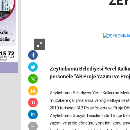
ZEY
Zeytinburnu Belediyesi Yerel Kalk
personele “AB Proje Yazımı ve Pro
Zeytinburnu Belediyesi Yerel Kalkınma Merkezi
müzakere çalışmalarına verdiği katkıya dest
2010 tarihinde “AB Proje Yazımı ve Proje Döng
Zeytinburnu Sosyal Tesisleri’nde 16 ilçe be
yazımı ve proje döngüsü yönetimi konular