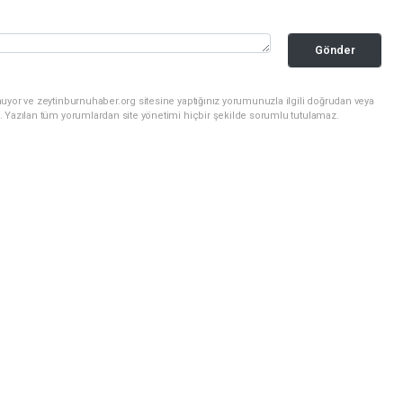
Gönder
uyor ve zeytinburnuhaber.org sitesine yaptığınız yorumunuzla ilgili doğrudan veya
. Yazılan tüm yorumlardan site yönetimi hiçbir şekilde sorumlu tutulamaz.