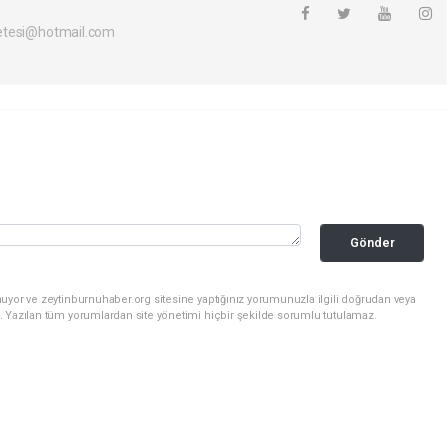
etesi@hotmail.com
Gönder
uyor ve zeytinburnuhaber.org sitesine yaptığınız yorumunuzla ilgili doğrudan veya
. Yazılan tüm yorumlardan site yönetimi hiçbir şekilde sorumlu tutulamaz.