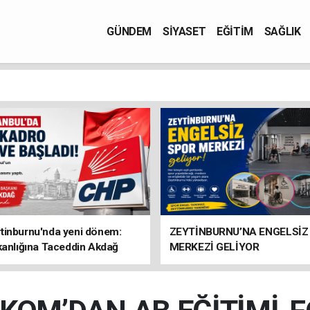
GÜNDEM
SİYASET
EĞİTİM
SAĞLIK
tinburnu'nda yeni dönem:
ZEYTİNBURNU’NA ENGELSİZ
kanlığına Taceddin Akdağ
MERKEZİ GELİYOR