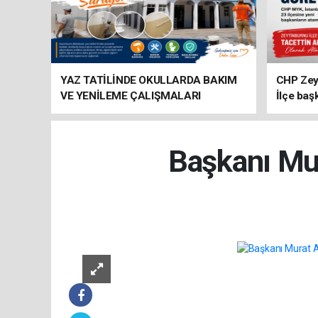
YAZ TATİLİNDE OKULLARDA BAKIM
CHP Zey
VE YENİLEME ÇALIŞMALARI
İlçe baş
SÜRÜYOR
atandı
Başkanı Mur