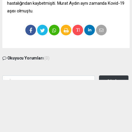
hastalığından kaybetmişiti. Murat Aydın aynı zamanda Kovid-19
aşısı olmuştu.
Okuyucu Yorumları
(0)
Gönder
Yorum yazarak Topluluk Kuralları’nı kabul etmiş bulunuyor ve zeytinburnuhaber.org
sitesine yaptığınız yorumunuzla ilgili doğrudan veya dolaylı tüm sorumluluğu tek
başınıza üstleniyorsunuz. Yazılan tüm yorumlardan site yönetimi hiçbir şekilde
sorumlu tutulamaz.