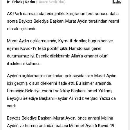
Erkek
|
Kadın
(Haberi Sesli Oku)
AK Parti camiasında tedirginlikle karşılanan test sonucu daha
sonra Beykoz Belediye Başkanı Murat Aydın tarafından resmi
olarak açıklandı.
Murat Aydın açıklamasında, Kıymetli dostlar, bugün ben ve
eşimin Kovid-19 testi pozitif çıktı. Hamdolsun genel
durumumuz iyi. Esenlik dileklerimle Allah’a emanet olun”
ifadelerini kullandı.
Aydın’ın açıklamasının ardından çok sayıda isim Murat Aydın
için geçmiş olsun dileklerini ifade etti. Bu isimler arasında,
Ümraniye Belediye
escort sefaköy
Başkanı İsmet Yıldırım,
Beyoğlu Belediye Başkanı Haydar Ali Yıldız ve Şadi Yazıcı da
vardı.
Beykoz Belediye Başkanı Murat Aydın, önce annesi Meliha
Aydın'ı ve hemen ardından babası Mehmet Aydın'ı Kovid-19