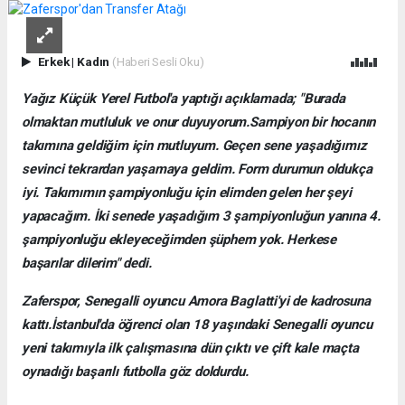
Erkek
|
Kadın
(Haberi Sesli Oku)
Yağız Küçük Yerel Futbol'a yaptığı açıklamada; "Burada
olmaktan mutluluk ve onur duyuyorum.Sampiyon bir hocanın
takımına geldiğim için mutluyum. Geçen sene yaşadığımız
sevinci tekrardan yaşamaya geldim. Form durumun oldukça
iyi. Takımımın şampiyonluğu için elimden gelen her şeyi
yapacağım. İki senede yaşadığım 3 şampiyonluğun yanına 4.
şampiyonluğu ekleyeceğimden şüphem yok. Herkese
başarılar dilerim" dedi.
Zaferspor, Senegalli oyuncu Amora Baglatti'yi de kadrosuna
kattı.İstanbul'da öğrenci olan 18 yaşındaki Senegalli oyuncu
yeni takımıyla ilk çalışmasına dün çıktı ve çift kale maçta
oynadığı başarılı futbolla göz doldurdu.