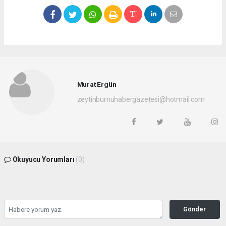
Murat Ergün
zeytinburnuhabergazetesi@hotmail.com
Okuyucu Yorumları
(0)
Gönder