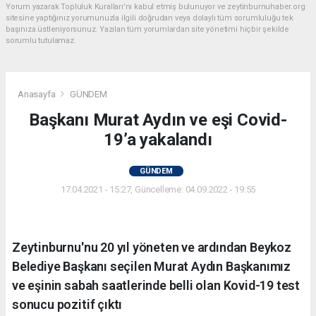
Yorum yazarak Topluluk Kuralları’nı kabul etmiş bulunuyor ve zeytinburnuhaber.org
sitesine yaptığınız yorumunuzla ilgili doğrudan veya dolaylı tüm sorumluluğu tek
başınıza üstleniyorsunuz. Yazılan tüm yorumlardan site yönetimi hiçbir şekilde
sorumlu tutulamaz.
Anasayfa
GÜNDEM
Başkanı Murat Aydın ve eşi Covid-
19’a yakalandı
GÜNDEM
17.04.2021 - 15:27, Güncelleme: 04.09.2022 - 19:55
Zeytinburnu'nu 20 yıl yöneten ve ardından Beykoz
Belediye Başkanı seçilen Murat Aydın Başkanımız
ve eşinin sabah saatlerinde belli olan Kovid-19 test
sonucu pozitif çıktı