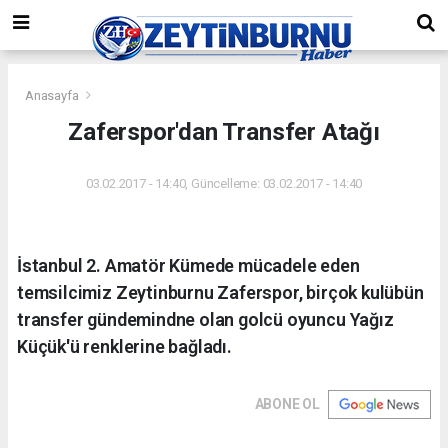
Anasayfa
Zaferspor'dan Transfer Atağı
03.02.2017 - 14:40, Güncelleme: 03.02.2017 - 14:40
İstanbul 2. Amatör Kümede mücadele eden
temsilcimiz Zeytinburnu Zaferspor, birçok kulübün
transfer gündemindne olan golcü oyuncu Yağız
Küçük'ü renklerine bağladı.
ABONE OL