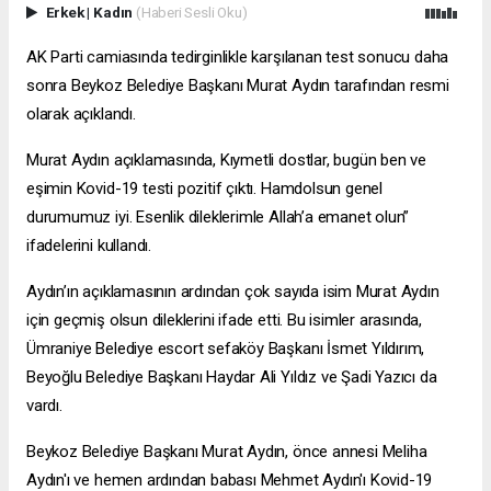
Erkek
|
Kadın
(Haberi Sesli Oku)
AK Parti camiasında tedirginlikle karşılanan test sonucu daha
sonra Beykoz Belediye Başkanı Murat Aydın tarafından resmi
olarak açıklandı.
Murat Aydın açıklamasında, Kıymetli dostlar, bugün ben ve
eşimin Kovid-19 testi pozitif çıktı. Hamdolsun genel
durumumuz iyi. Esenlik dileklerimle Allah’a emanet olun”
ifadelerini kullandı.
Aydın’ın açıklamasının ardından çok sayıda isim Murat Aydın
için geçmiş olsun dileklerini ifade etti. Bu isimler arasında,
Ümraniye Belediye
escort sefaköy
Başkanı İsmet Yıldırım,
Beyoğlu Belediye Başkanı Haydar Ali Yıldız ve Şadi Yazıcı da
vardı.
Beykoz Belediye Başkanı Murat Aydın, önce annesi Meliha
Aydın'ı ve hemen ardından babası Mehmet Aydın'ı Kovid-19