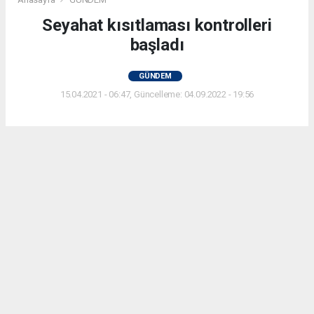
Seyahat kısıtlaması kontrolleri
başladı
GÜNDEM
15.04.2021 - 06:47, Güncelleme: 04.09.2022 - 19:56
Yurt genelinde uygulanan sokağa çıkma
kısıtlamasında hususi araçlarla şehirlerarası
seyahat yasağı kontrolleri Eskişehir’de de
yapılmaya başlandı, izin belgesi olmayanlara idari
para cezası uygulandı.
ABONE OL