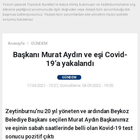
Yorum yazarak Topluluk Kuralları’nı kabul etmiş bulunuyor ve zeytinburnuhaber.org
sitesine yaptığınız yorumunuzla ilgili doğrudan veya dolaylı tüm sorumluluğu tek
başınıza üstleniyorsunuz. Yazılan tüm yorumlardan site yönetimi hiçbir şekilde
sorumlu tutulamaz.
Anasayfa
GÜNDEM
Başkanı Murat Aydın ve eşi Covid-
19’a yakalandı
GÜNDEM
17.04.2021 - 15:27, Güncelleme: 04.09.2022 - 19:55
Zeytinburnu'nu 20 yıl yöneten ve ardından Beykoz
Belediye Başkanı seçilen Murat Aydın Başkanımız
ve eşinin sabah saatlerinde belli olan Kovid-19 test
sonucu pozitif çıktı