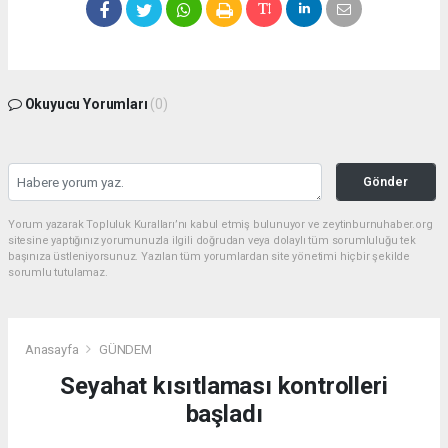
Okuyucu Yorumları
(0)
Gönder
Yorum yazarak Topluluk Kuralları’nı kabul etmiş bulunuyor ve zeytinburnuhaber.org
sitesine yaptığınız yorumunuzla ilgili doğrudan veya dolaylı tüm sorumluluğu tek
başınıza üstleniyorsunuz. Yazılan tüm yorumlardan site yönetimi hiçbir şekilde
sorumlu tutulamaz.
Anasayfa
GÜNDEM
Seyahat kısıtlaması kontrolleri
başladı