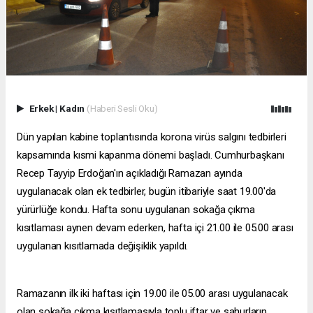
Erkek
|
Kadın
(Haberi Sesli Oku)
Dün yapılan kabine toplantısında korona virüs salgını tedbirleri
kapsamında kısmi kapanma dönemi başladı. Cumhurbaşkanı
Recep Tayyip Erdoğan'ın açıkladığı Ramazan ayında
uygulanacak olan ek tedbirler, bugün itibariyle saat 19.00'da
yürürlüğe kondu. Hafta sonu uygulanan sokağa çıkma
kısıtlaması aynen devam ederken, hafta içi 21.00 ile 05.00 arası
uygulanan kısıtlamada değişiklik yapıldı.
Ramazanın ilk iki haftası için 19.00 ile 05.00 arası uygulanacak
olan sokağa çıkma kısıtlamasıyla toplu iftar ve sahurların