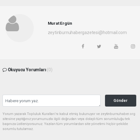
Murat Ergün
zeytinburnuhabergazetesi@hotmail.com
Okuyucu Yorumları
(0)
Gönder
Yorum yazarak Topluluk Kuralları’nı kabul etmiş bulunuyor ve zeytinburnuhaber.org
sitesine yaptığınız yorumunuzla ilgili doğrudan veya dolaylı tüm sorumluluğu tek
başınıza üstleniyorsunuz. Yazılan tüm yorumlardan site yönetimi hiçbir şekilde
sorumlu tutulamaz.