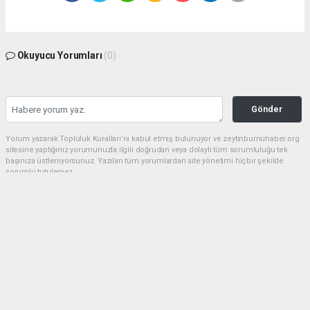
Okuyucu Yorumları
(0)
Gönder
Yorum yazarak Topluluk Kuralları’nı kabul etmiş bulunuyor ve zeytinburnuhaber.org
sitesine yaptığınız yorumunuzla ilgili doğrudan veya dolaylı tüm sorumluluğu tek
başınıza üstleniyorsunuz. Yazılan tüm yorumlardan site yönetimi hiçbir şekilde
sorumlu tutulamaz.
haber paketi
haber scripti
haber yazılımı
Tüm hakları saklı tutulmaktadır.Copyright 2026©
Haber Yazılımı:
Web Aksiyon ®