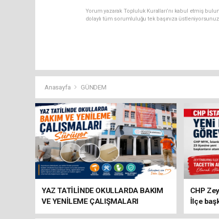
Yorum yazarak Topluluk Kuralları’nı kabul etmiş bulun
dolaylı tüm sorumluluğu tek başınıza üstleniyorsunuz
Anasayfa
GÜNDEM
YAZ TATİLİNDE OKULLARDA BAKIM
CHP Zey
VE YENİLEME ÇALIŞMALARI
İlçe baş
SÜRÜYOR
atandı