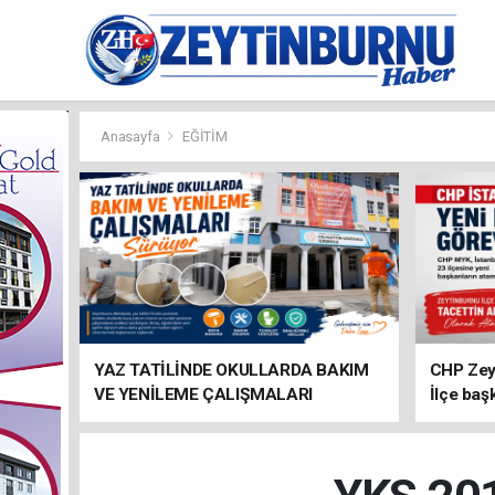
Anasayfa
EĞİTİM
YAZ TATİLİNDE OKULLARDA BAKIM
CHP Zey
VE YENİLEME ÇALIŞMALARI
İlçe baş
SÜRÜYOR
atandı