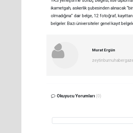
YKS yerleştirme sonuç belgesi, lise diplomas
ikametgah, askerlik şubesinden alınacak “bi
olmadığına” dair belge, 12 fotoğraf, kayıttan ö
belgeler. Bazı üniversiteler genel kayıt belgele
Murat Ergün
zeytinburnuhabergaz
Okuyucu Yorumları
(0)