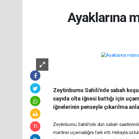
Ayaklarına m
Zeytinburnu Sahili'nde sabah koşus
sayıda olta iğnesi battığı için uça
iğnelerinin penseyle çıkarılma anl
Zeytinburnu Sahili'nde dün sabah saatlerinde k
martının uçamadığını fark etti. Hırkayla üstü