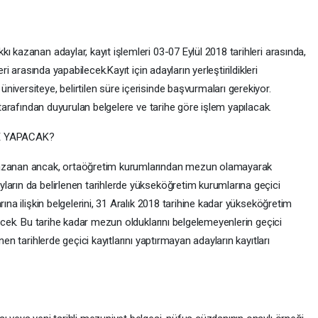
ı kazanan adaylar, kayıt işlemleri 03-07 Eylül 2018 tarihleri arasında,
ri arasında yapabilecek.Kayıt için adayların yerleştirildikleri
iversiteye, belirtilen süre içerisinde başvurmaları gerekiyor.
i tarafından duyurulan belgelere ve tarihe göre işlem yapılacak.
E YAPACAK?
kazanan ancak, ortaöğretim kurumlarından mezun olamayarak
ların da belirlenen tarihlerde yükseköğretim kurumlarına geçici
rına ilişkin belgelerini, 31 Aralık 2018 tarihine kadar yükseköğretim
lecek. Bu tarihe kadar mezun olduklarını belgelemeyenlerin geçici
nen tarihlerde geçici kayıtlarını yaptırmayan adayların kayıtları