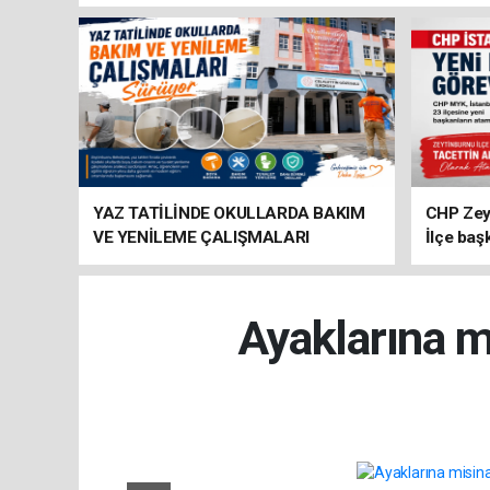
YAZ TATİLİNDE OKULLARDA BAKIM
CHP Zey
VE YENİLEME ÇALIŞMALARI
İlçe baş
SÜRÜYOR
atandı
Ayaklarına m