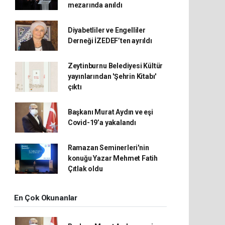
mezarında anıldı
Diyabetliler ve Engelliler
Derneği İZEDEF’ten ayrıldı
Zeytinburnu Belediyesi Kültür
yayınlarından 'Şehrin Kitabı'
çıktı
Başkanı Murat Aydın ve eşi
Covid-19’a yakalandı
Ramazan Seminerleri'nin
konuğu Yazar Mehmet Fatih
Çıtlak oldu
En Çok Okunanlar