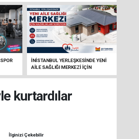
 SPOR
İNİSTANBUL YERLEŞKESİNDE YENİ
AİLE SAĞLIĞI MERKEZİ İÇİN
HAZIRLIKLAR SÜRÜYOR
e kurtardılar
İlginizi Çekebilir