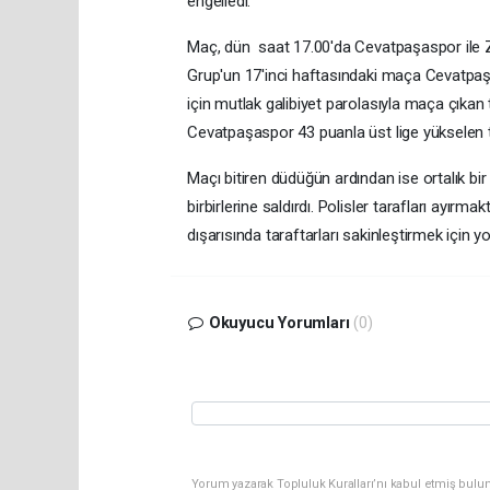
engelledi.
Maç, dün saat 17.00'da Cevatpaşaspor ile Z
Grup'un 17'inci haftasındaki maça Cevatpaşa
için mutlak galibiyet parolasıyla maça çıkan 
Cevatpaşaspor 43 puanla üst lige yükselen t
Maçı bitiren düdüğün ardından ise ortalık bi
birbirlerine saldırdı. Polisler tarafları ayırm
dışarısında taraftarları sakinleştirmek için 
Okuyucu Yorumları
(0)
Yorum yazarak Topluluk Kuralları’nı kabul etmiş bulun