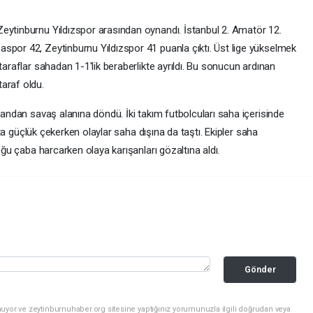
eytinburnu Yıldızspor arasından oynandı. İstanbul 2. Amatör 12.
spor 42, Zeytinburnu Yıldızspor 41 puanla çıktı. Üst lige yükselmek
taraflar sahadan 1-1'lik beraberlikte ayrıldı. Bu sonucun ardınan
araf oldu.
r andan savaş alanına döndü. İki takım futbolcuları saha içerisinde
akta güçlük çekerken olaylar saha dışına da taştı. Ekipler saha
yoğu çaba harcarken olaya karışanları gözaltına aldı.
Gönder
uyor ve zeytinburnuhaber.org sitesine yaptığınız yorumunuzla ilgili doğrudan veya