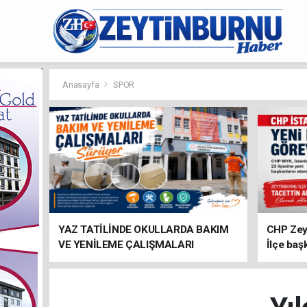
Anasayfa
SPOR
YAZ TATİLİNDE OKULLARDA BAKIM
CHP Zey
VE YENİLEME ÇALIŞMALARI
İlçe baş
SÜRÜYOR
atandı