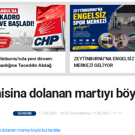
tinburnu'nda yeni dönem:
ZEYTİNBURNU’NA ENGELSİZ
kanlığına Taceddin Akdağ
MERKEZİ GELİYOR
isina dolanan martıyı böyl
17.04.2021 - 19:25, Güncelleme: 11.05.2021 - 11:11
GÜNDEM