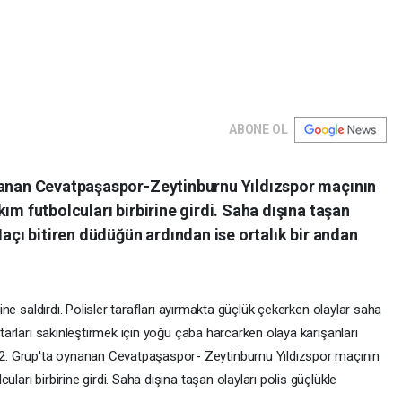
ABONE OL
nanan Cevatpaşaspor-Zeytinburnu Yıldızspor maçının
ım futbolcuları birbirine girdi. Saha dışına taşan
Maçı bitiren düdüğün ardından ise ortalık bir andan
erine saldırdı. Polisler tarafları ayırmakta güçlük çekerken olaylar saha
aftarları sakinleştirmek için yoğu çaba harcarken olaya karışanları
. Grup'ta oynanan Cevatpaşaspor- Zeytinburnu Yıldızspor maçının
ları birbirine girdi. Saha dışına taşan olayları polis güçlükle