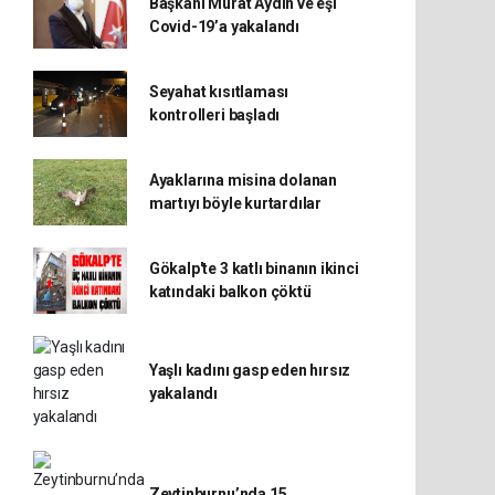
Başkanı Murat Aydın ve eşi
Covid-19’a yakalandı
Seyahat kısıtlaması
kontrolleri başladı
Ayaklarına misina dolanan
martıyı böyle kurtardılar
Gökalp'te 3 katlı binanın ikinci
katındaki balkon çöktü
Yaşlı kadını gasp eden hırsız
yakalandı
Zeytinburnu’nda 15