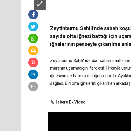
Zeytinburnu Sahili'nde sabah koşus
sayıda olta iğnesi battığı için uça
iğnelerinin penseyle çıkarılma anl
Zeytinburnu Sahili'nde dün sabah saatlerinde k
martının uçamadığını fark etti. Hırkayla üstü
iğnesinin de batmış olduğunu gördü. Ayakların
sağladı. Biri olta iğnelerini çıkarırken arka
Habere Ek Video