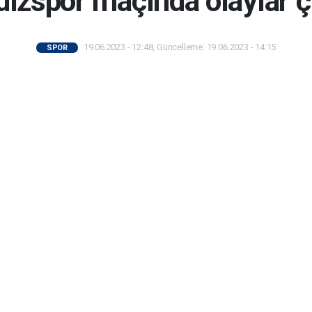
dızspor maçında olaylar ç
19.06.2023 - 12:48, Güncelleme: 19.06.2023 - 14:15
SPOR