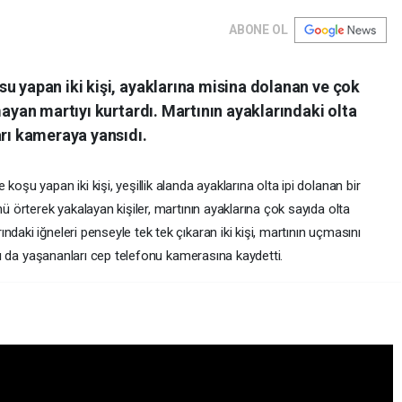
ABONE OL
u yapan iki kişi, ayaklarına misina dolanan ve çok
mayan martıyı kurtardı. Martının ayaklarındaki olta
arı kameraya yansıdı.
oşu yapan iki kişi, yeşillik alanda ayaklarına olta ipi dolanan bir
nü örterek yakalayan kişiler, martının ayaklarına çok sayıda olta
daki iğneleri penseyle tek tek çıkaran iki kişi, martının uçmasını
daşı da yaşananları cep telefonu kamerasına kaydetti.