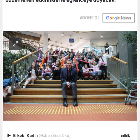
ABONE OL
Erkek
|
Kadın
(Haberi Sesli Oku)