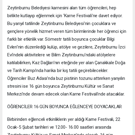
Zeytinburnu Belediyesi karnesini alan tüm öğrencileri, hep
birlikte kutlayıp eğlenmek için ‘Karne Festivali’ne davet ediyor.
Bu yarıyıl tatilinde Zeytinburnu Belediyesi’nin çocuklara ve
gençlere yönelik hizmet veren tüm birimlerinde her öğrenci için
farklı bir etkinlik var. Sömestr tatili boyunca çocuklar Bilgi
Evleri’nin düzenlediği kulüp, atölye ve gezilere, Zeytinburnu İzci
Evi’ndeki aktivitelere ve Bilim Zeytinburnu’ndaki atölyelere
katılabilirken, Kaz Dağları’nın eteğinde yer alan Çanakkale Doğa
ve Tarih Kampı’nda harika bir kış tatili geçirebilecekler.
Öğrenciler Buz Adası’nda buz pistinin tozunu attırırken yarıyılın
stresini ise 16 gün boyunca Zeytinburnu Kültür ve Sanat
Merkezi’nde devam edecek olan Karne Festivali’nde atacaklar.
ÖĞRENCİLER 16 GÜN BOYUNCA EĞLENCEYE DOYACAKLAR
Birbirinden eğlenceli etkinliklerin yer aldığı Karne Festivali, 22
Ocak-5 Şubat tarihleri ve 12.00- 16.00 saatleri arasında