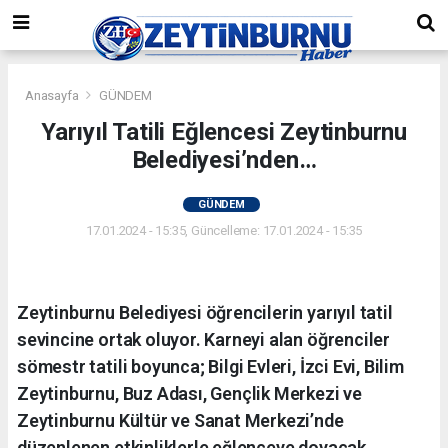
Anasayfa
GÜNDEM
Yarıyıl Tatili Eğlencesi Zeytinburnu
Belediyesi’nden…
GÜNDEM
17.01.2024 - 15:35, Güncelleme: 17.01.2024 - 15:35
Zeytinburnu Belediyesi öğrencilerin yarıyıl tatil
sevincine ortak oluyor. Karneyi alan öğrenciler
sömestr tatili boyunca; Bilgi Evleri, İzci Evi, Bilim
Zeytinburnu, Buz Adası, Gençlik Merkezi ve
Zeytinburnu Kültür ve Sanat Merkezi’nde
düzenlenen etkinliklerle eğlenceye doyacak.