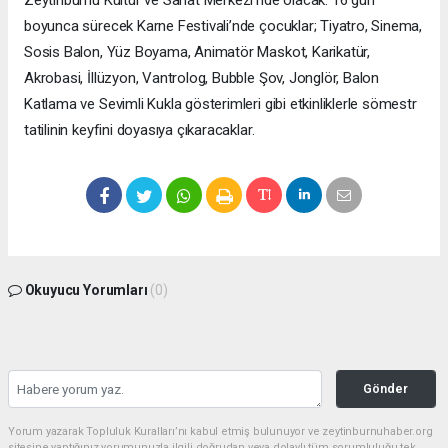
Zeytinburnu Kültür ve Sanat Merkezi’nde olacak. 16 gün
boyunca sürecek Karne Festivali’nde çocuklar; Tiyatro, Sinema,
Sosis Balon, Yüz Boyama, Animatör Maskot, Karikatür,
Akrobasi, İllüzyon, Vantrolog, Bubble Şov, Jonglör, Balon
Katlama ve Sevimli Kukla gösterimleri gibi etkinliklerle sömestr
tatilinin keyfini doyasıya çıkaracaklar.
Okuyucu Yorumları
(0)
Gönder
Yorum yazarak Topluluk Kuralları’nı kabul etmiş bulunuyor ve zeytinburnuhaber.org
sitesine yaptığınız yorumunuzla ilgili doğrudan veya dolaylı tüm sorumluluğu tek