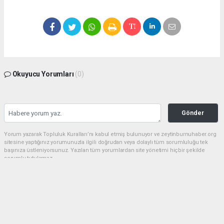
Okuyucu Yorumları
(0)
Gönder
Yorum yazarak Topluluk Kuralları’nı kabul etmiş bulunuyor ve zeytinburnuhaber.org
sitesine yaptığınız yorumunuzla ilgili doğrudan veya dolaylı tüm sorumluluğu tek
başınıza üstleniyorsunuz. Yazılan tüm yorumlardan site yönetimi hiçbir şekilde
sorumlu tutulamaz.
haber paketi
haber scripti
haber yazılımı