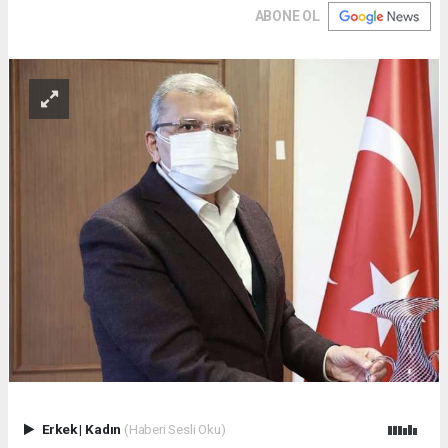
ABONE OL
Erkek
|
Kadın
(Haberi Sesli Oku)