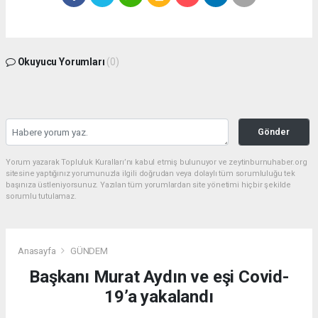
Okuyucu Yorumları
(0)
Gönder
Yorum yazarak Topluluk Kuralları’nı kabul etmiş bulunuyor ve zeytinburnuhaber.org
sitesine yaptığınız yorumunuzla ilgili doğrudan veya dolaylı tüm sorumluluğu tek
başınıza üstleniyorsunuz. Yazılan tüm yorumlardan site yönetimi hiçbir şekilde
sorumlu tutulamaz.
Anasayfa
GÜNDEM
Başkanı Murat Aydın ve eşi Covid-
19’a yakalandı