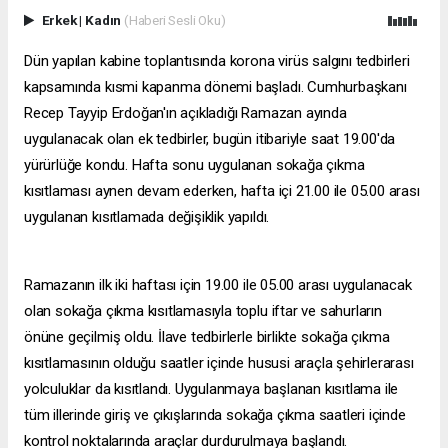
Erkek
|
Kadın
(Haberi Sesli Oku)
Dün yapılan kabine toplantısında korona virüs salgını tedbirleri
kapsamında kısmi kapanma dönemi başladı. Cumhurbaşkanı
Recep Tayyip Erdoğan'ın açıkladığı Ramazan ayında
uygulanacak olan ek tedbirler, bugün itibariyle saat 19.00'da
yürürlüğe kondu. Hafta sonu uygulanan sokağa çıkma
kısıtlaması aynen devam ederken, hafta içi 21.00 ile 05.00 arası
uygulanan kısıtlamada değişiklik yapıldı.
Ramazanın ilk iki haftası için 19.00 ile 05.00 arası uygulanacak
olan sokağa çıkma kısıtlamasıyla toplu iftar ve sahurların
önüne geçilmiş oldu. İlave tedbirlerle birlikte sokağa çıkma
kısıtlamasının olduğu saatler içinde hususi araçla şehirlerarası
yolculuklar da kısıtlandı. Uygulanmaya başlanan kısıtlama ile
tüm illerinde giriş ve çıkışlarında sokağa çıkma saatleri içinde
kontrol noktalarında araçlar durdurulmaya başlandı.