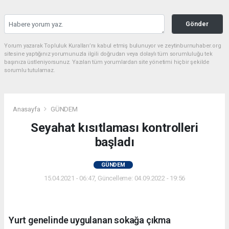
Gönder
Yorum yazarak Topluluk Kuralları’nı kabul etmiş bulunuyor ve zeytinburnuhaber.org
sitesine yaptığınız yorumunuzla ilgili doğrudan veya dolaylı tüm sorumluluğu tek
başınıza üstleniyorsunuz. Yazılan tüm yorumlardan site yönetimi hiçbir şekilde
sorumlu tutulamaz.
Anasayfa
GÜNDEM
Seyahat kısıtlaması kontrolleri
başladı
GÜNDEM
15.04.2021 - 06:47, Güncelleme: 04.09.2022 - 19:56
Yurt genelinde uygulanan sokağa çıkma