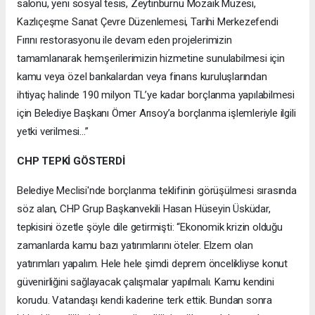
salonu, yeni sosyal tesis, Zeytinburnu Mozaik Müzesi,
Kazlıçeşme Sanat Çevre Düzenlemesi, Tarihi Merkezefendi
Fırını restorasyonu ile devam eden projelerimizin
tamamlanarak hemşerilerimizin hizmetine sunulabilmesi için
kamu veya özel bankalardan veya finans kuruluşlarından
ihtiyaç halinde 190 milyon TL’ye kadar borçlanma yapılabilmesi
için Belediye Başkanı Ömer Arısoy’a borçlanma işlemleriyle ilgili
yetki verilmesi…”
CHP TEPKİ GÖSTERDİ
Belediye Meclisi'nde borçlanma teklifinin görüşülmesi sırasında
söz alan, CHP Grup Başkanvekili Hasan Hüseyin Üsküdar,
tepkisini özetle şöyle dile getirmişti: “Ekonomik krizin olduğu
zamanlarda kamu bazı yatırımlarını öteler. Elzem olan
yatırımları yapalım. Hele hele şimdi deprem öncelikliyse konut
güvenirliğini sağlayacak çalışmalar yapılmalı. Kamu kendini
korudu. Vatandaşı kendi kaderine terk ettik. Bundan sonra