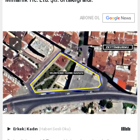
ABONE OL
Erkek
|
Kadın
(Haberi Sesli Oku)