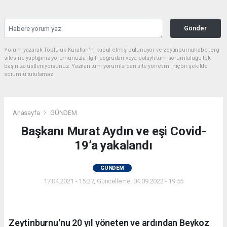
Gönder
Yorum yazarak Topluluk Kuralları’nı kabul etmiş bulunuyor ve zeytinburnuhaber.org
sitesine yaptığınız yorumunuzla ilgili doğrudan veya dolaylı tüm sorumluluğu tek
başınıza üstleniyorsunuz. Yazılan tüm yorumlardan site yönetimi hiçbir şekilde
sorumlu tutulamaz.
Anasayfa
GÜNDEM
Başkanı Murat Aydın ve eşi Covid-
19’a yakalandı
GÜNDEM
17.04.2021 - 15:27, Güncelleme: 04.09.2022 - 19:55
Zeytinburnu'nu 20 yıl yöneten ve ardından Beykoz