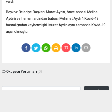
vardı.
Beykoz Belediye Başkanı Murat Aydın, önce annesi Meliha
Aydın'ı ve hemen ardından babası Mehmet Aydın'ı Kovid-19
hastalığından kaybetmişiti. Murat Aydın aynı zamanda Kovid-19
aşısı olmuştu.
Okuyucu Yorumları
(0)
Gönder
Yorum yazarak Topluluk Kuralları’nı kabul etmiş bulunuyor ve zeytinburnuhaber.org
sitesine yaptığınız yorumunuzla ilgili doğrudan veya dolaylı tüm sorumluluğu tek
başınıza üstleniyorsunuz. Yazılan tüm yorumlardan site yönetimi hiçbir şekilde