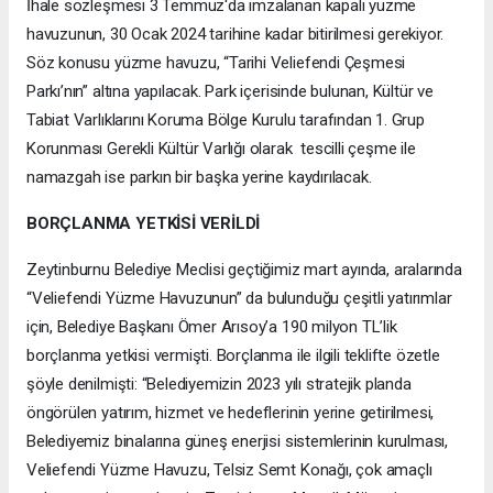
İhale sözleşmesi 3 Temmuz'da imzalanan kapalı yüzme
havuzunun, 30 Ocak 2024 tarihine kadar bitirilmesi gerekiyor.
Söz konusu yüzme havuzu, “Tarihi Veliefendi Çeşmesi
Parkı’nın” altına yapılacak. Park içerisinde bulunan, Kültür ve
Tabiat Varlıklarını Koruma Bölge Kurulu tarafından 1. Grup
Korunması Gerekli Kültür Varlığı olarak tescilli çeşme ile
namazgah ise parkın bir başka yerine kaydırılacak.
BORÇLANMA YETKİSİ VERİLDİ
Zeytinburnu Belediye Meclisi geçtiğimiz mart ayında, aralarında
“Veliefendi Yüzme Havuzunun” da bulunduğu çeşitli yatırımlar
için, Belediye Başkanı Ömer Arısoy’a 190 milyon TL’lik
borçlanma yetkisi vermişti. Borçlanma ile ilgili teklifte özetle
şöyle denilmişti: “Belediyemizin 2023 yılı stratejik planda
öngörülen yatırım, hizmet ve hedeflerinin yerine getirilmesi,
Belediyemiz binalarına güneş enerjisi sistemlerinin kurulması,
Veliefendi Yüzme Havuzu, Telsiz Semt Konağı, çok amaçlı