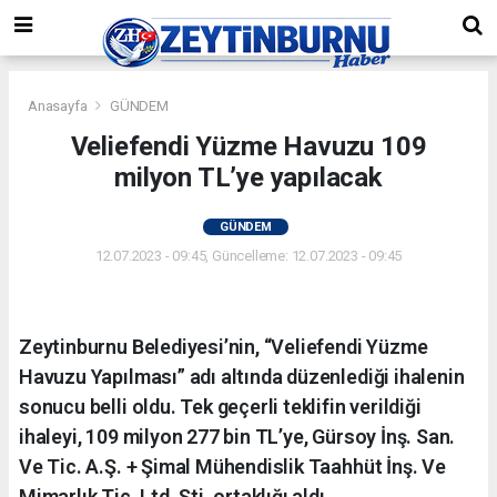
Anasayfa
GÜNDEM
Veliefendi Yüzme Havuzu 109
milyon TL’ye yapılacak
GÜNDEM
12.07.2023 - 09:45, Güncelleme: 12.07.2023 - 09:45
Zeytinburnu Belediyesi’nin, “Veliefendi Yüzme
Havuzu Yapılması” adı altında düzenlediği ihalenin
sonucu belli oldu. Tek geçerli teklifin verildiği
ihaleyi, 109 milyon 277 bin TL’ye, Gürsoy İnş. San.
Ve Tic. A.Ş. + Şimal Mühendislik Taahhüt İnş. Ve
Mimarlık Tic. Ltd. Şti. ortaklığı aldı.