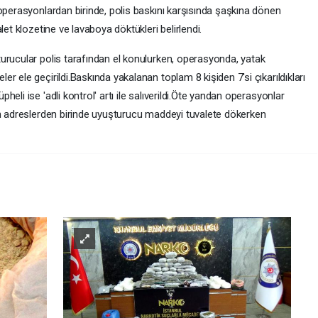
operasyonlardan birinde, polis baskını karşısında şaşkına dönen
let klozetine ve lavaboya döktükleri belirlendi.
urucular polis tarafından el konulurken, operasyonda, yatak
 ele geçirildi.Baskında yakalanan toplam 8 kişiden 7'si çıkarıldıkları
eli ise 'adli kontrol' artı ile salıverildi.Öte yandan operasyonlar
an adreslerden birinde uyuşturucu maddeyi tuvalete dökerken