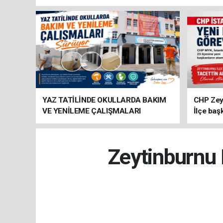
YAZ TATİLİNDE OKULLARDA BAKIM
CHP Zey
VE YENİLEME ÇALIŞMALARI
İlçe baş
SÜRÜYOR
atandı
Zeytinburnu 