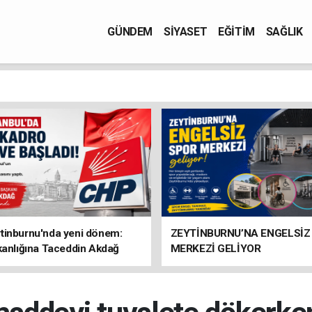
GÜNDEM
SİYASET
EĞİTİM
SAĞLIK
tinburnu'nda yeni dönem:
ZEYTİNBURNU’NA ENGELSİZ
kanlığına Taceddin Akdağ
MERKEZİ GELİYOR