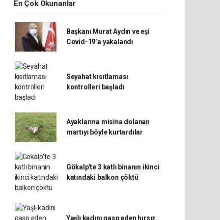
En Çok Okunanlar
Başkanı Murat Aydın ve eşi
Covid-19’a yakalandı
Seyahat kısıtlaması
kontrolleri başladı
Ayaklarına misina dolanan
martıyı böyle kurtardılar
Gökalp'te 3 katlı binanın ikinci
katındaki balkon çöktü
Yaşlı kadını gasp eden hırsız