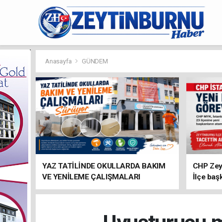
Anasayfa
GÜNDEM
YAZ TATİLİNDE OKULLARDA BAKIM
CHP Zey
VE YENİLEME ÇALIŞMALARI
İlçe baş
SÜRÜYOR
atandı