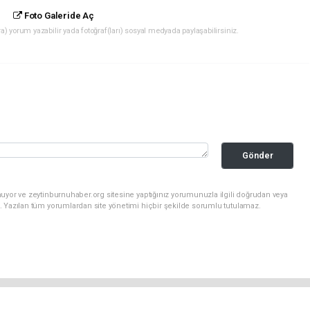
Foto Galeride Aç
) yorum yazabilir yada fotoğraf(ları) sosyal medyada paylaşabilirsiniz.
Gönder
uyor ve zeytinburnuhaber.org sitesine yaptığınız yorumunuzla ilgili doğrudan veya
. Yazılan tüm yorumlardan site yönetimi hiçbir şekilde sorumlu tutulamaz.