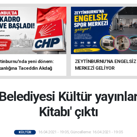
tinburnu'nda yeni dönem:
ZEYTİNBURNU’NA ENGELSİZ
kanlığına Taceddin Akdağ
MERKEZİ GELİYOR
Belediyesi Kültür yayınlar
Kitabı' çıktı
16.04.2021 - 19:05, Güncelleme: 16.04.2021 - 19:05
KÜLTÜR