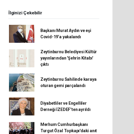
İlginizi Çekebilir
Başkanı Murat Aydın ve eşi
Covid-19’a yakalandı
Zeytinburnu Belediyesi Kültür
yayınlarından 'Şehrin Kitabı'
çıktı
Zeytinburnu Sahilinde karaya
oturan gemi parçalandı
Diyabetliler ve Engelliler
Derneği İZEDEF’ten ayrıldı
Merhum Cumhurbaşkanı
Turgut Özal Topkapı'daki anıt