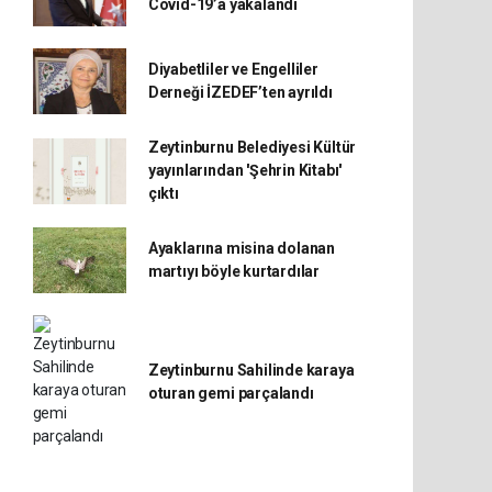
Covid-19’a yakalandı
Diyabetliler ve Engelliler
Derneği İZEDEF’ten ayrıldı
Zeytinburnu Belediyesi Kültür
yayınlarından 'Şehrin Kitabı'
çıktı
Ayaklarına misina dolanan
martıyı böyle kurtardılar
Zeytinburnu Sahilinde karaya
oturan gemi parçalandı