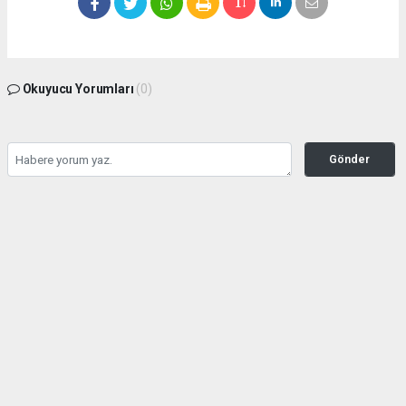
Okuyucu Yorumları
(0)
Gönder
Yorum yazarak Topluluk Kuralları’nı kabul etmiş bulunuyor ve zeytinburnuhaber.org
sitesine yaptığınız yorumunuzla ilgili doğrudan veya dolaylı tüm sorumluluğu tek
başınıza üstleniyorsunuz. Yazılan tüm yorumlardan site yönetimi hiçbir şekilde
sorumlu tutulamaz.
Anasayfa
GÜNDEM
Seyahat kısıtlaması kontrolleri
başladı