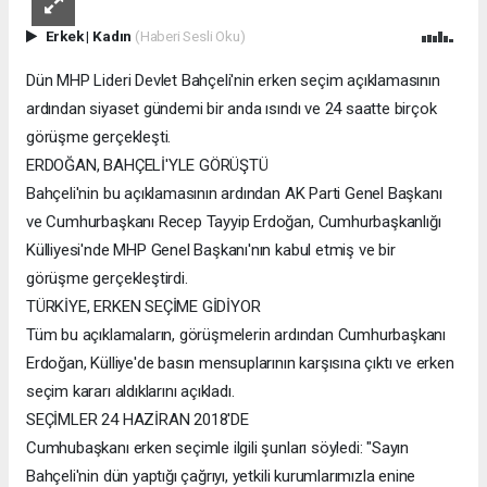
Erkek
|
Kadın
(Haberi Sesli Oku)
Dün MHP Lideri Devlet Bahçeli'nin erken seçim açıklamasının
ardından siyaset gündemi bir anda ısındı ve 24 saatte birçok
görüşme gerçekleşti.
ERDOĞAN, BAHÇELİ'YLE GÖRÜŞTÜ
Bahçeli'nin bu açıklamasının ardından AK Parti Genel Başkanı
ve Cumhurbaşkanı Recep Tayyip Erdoğan, Cumhurbaşkanlığı
Külliyesi'nde MHP Genel Başkanı'nın kabul etmiş ve bir
görüşme gerçekleştirdi.
TÜRKİYE, ERKEN SEÇİME GİDİYOR
Tüm bu açıklamaların, görüşmelerin ardından Cumhurbaşkanı
Erdoğan, Külliye'de basın mensuplarının karşısına çıktı ve erken
seçim kararı aldıklarını açıkladı.
SEÇİMLER 24 HAZİRAN 2018'DE
Cumhubaşkanı erken seçimle ilgili şunları söyledi: "Sayın
Bahçeli'nin dün yaptığı çağrıyı, yetkili kurumlarımızla enine