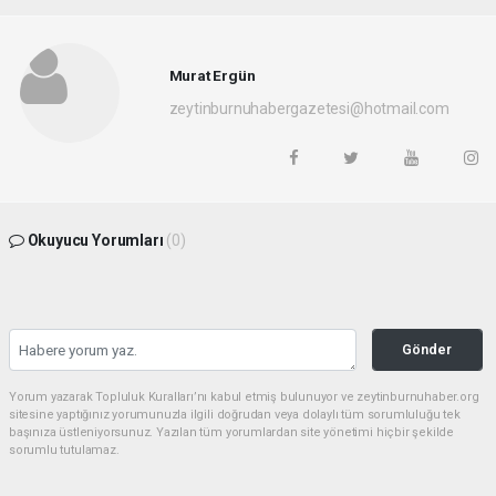
Murat Ergün
zeytinburnuhabergazetesi@hotmail.com
Okuyucu Yorumları
(0)
Gönder
Yorum yazarak Topluluk Kuralları’nı kabul etmiş bulunuyor ve zeytinburnuhaber.org
sitesine yaptığınız yorumunuzla ilgili doğrudan veya dolaylı tüm sorumluluğu tek
başınıza üstleniyorsunuz. Yazılan tüm yorumlardan site yönetimi hiçbir şekilde
sorumlu tutulamaz.