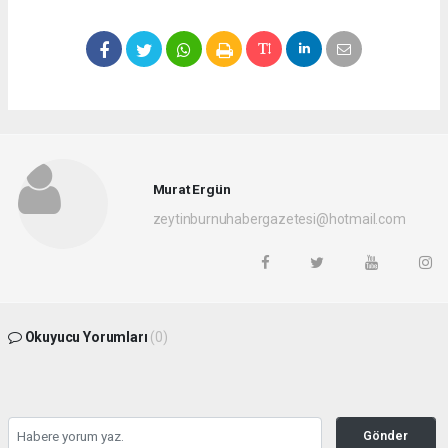
Murat Ergün
zeytinburnuhabergazetesi@hotmail.com
Okuyucu Yorumları
(0)
Gönder