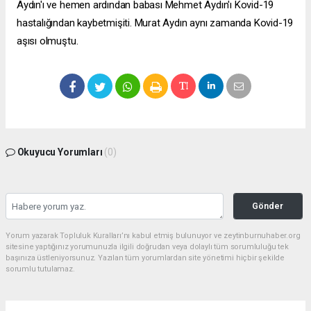
Aydın'ı ve hemen ardından babası Mehmet Aydın'ı Kovid-19
hastalığından kaybetmişiti. Murat Aydın aynı zamanda Kovid-19
aşısı olmuştu.
Okuyucu Yorumları
(0)
Gönder
Yorum yazarak Topluluk Kuralları’nı kabul etmiş bulunuyor ve zeytinburnuhaber.org
sitesine yaptığınız yorumunuzla ilgili doğrudan veya dolaylı tüm sorumluluğu tek
başınıza üstleniyorsunuz. Yazılan tüm yorumlardan site yönetimi hiçbir şekilde
sorumlu tutulamaz.