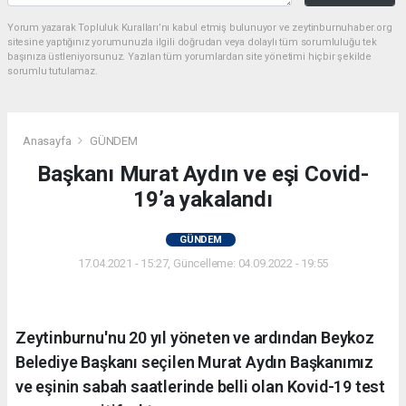
Yorum yazarak Topluluk Kuralları’nı kabul etmiş bulunuyor ve zeytinburnuhaber.org
sitesine yaptığınız yorumunuzla ilgili doğrudan veya dolaylı tüm sorumluluğu tek
başınıza üstleniyorsunuz. Yazılan tüm yorumlardan site yönetimi hiçbir şekilde
sorumlu tutulamaz.
Anasayfa
GÜNDEM
Başkanı Murat Aydın ve eşi Covid-
19’a yakalandı
GÜNDEM
17.04.2021 - 15:27, Güncelleme: 04.09.2022 - 19:55
Zeytinburnu'nu 20 yıl yöneten ve ardından Beykoz
Belediye Başkanı seçilen Murat Aydın Başkanımız
ve eşinin sabah saatlerinde belli olan Kovid-19 test