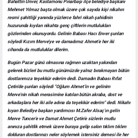
Bahattin Ünver, Kastamonu Pınarbaşı ilçe belediye başkanı
Mehmet Yılmaz başta olmak üzere çok sayıda kişi nikahın
resmi şahitliği yanında yüzlerce fahri nikah şahidinin
huzurunda kıyılan nikahta genç çiftlerin mutlulukları
gözlerinden okunuyordu. Gelinin Babası Hacı Enver şunları
söyledi Kızım Merve’ye ve damadımız Ahmet’e her iki
cihanda da mutluluklar dilerim.
Bugün Pazar günü olmasına rağmen uzaktan yakından
gelerek bizleri bu mutlu günümüzde yalnız bırakmayan bütün
dostlarımıza teşekkür ederim dedi. Damadın Babası Rıfat
Çetin’de şunları söyledi “Oğlum Ahmet’in ve gelinim
Merve’nin nikah merasimine katılan bütün akraba, dost ve
arkadaşlara her iki aile adına da teşekkür ederim” dedi. Nikahı
kıyan Belediye başkan yardımcısı M.Zafer Alsaç’ın gelin
Merve Tuncer’e ve Damat Ahmet Çetin’e sizlerin mutlu
anınıza şahitlik etmek üzere buraya gelip salon tıklım tıklım
dolduran dostlarınızı neler söylemek istersiniz demesi ile her