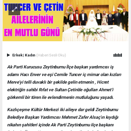
Erkek
|
Kadın
(Haberi Sesli Oku)
Ak Parti Kurucusu Zeytinburnu İlçe başkan yardımcısı iş
adamı Hacı Enver ve eşi Cemile Tuncer iç mimar olan kızları
Merve’yi telli duvaklı bir şekilde gelin etmenin , Hicret
elektriğin sahibi Rıfat ve Sultan Çetin’de oğulları Ahmet’i
görkemli bir tören ile evlendirmenin mutluluğunu yaşadı.
Kazlıçeşme Kültür Merkezi iki aileye dar geldi Zeytinburnu
Belediye Başkan Yardımcısı Mehmet Zafer Alsaç’ın kıydığı
nikahın şahitleri içinde Ak Parti Zeytinburnu ilçe başkanı