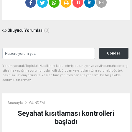
Okuyucu Yorumları
(0)
Gönder
Yorum yazarak Topluluk Kuralları’nı kabul etmiş bulunuyor ve zeytinburnuhaber.org
sitesine yaptığınız yorumunuzla ilgili doğrudan veya dolaylı tüm sorumluluğu tek
başınıza üstleniyorsunuz. Yazılan tüm yorumlardan site yönetimi hiçbir şekilde
sorumlu tutulamaz.
Anasayfa
GÜNDEM
Seyahat kısıtlaması kontrolleri
başladı