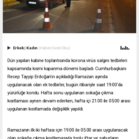
Erkek
|
Kadın
(Haberi Sesli Oku)
Dün yapılan kabine toplantısında korona virüs salgını tedbirleri
kapsamında kısmi kapanma dönemi başladı. Cumhurbaşkanı
Recep Tayyip Erdoğan'ın açıkladığı Ramazan ayında
uygulanacak olan ek tedbirler, bugün itibariyle saat 19.00'da
yürürlüğe kondu. Hafta sonu uygulanan sokağa çıkma
kısıtlaması aynen devam ederken, hafta içi 21.00 ile 05.00 arası
uygulanan kısıtlamada değişiklik yapıldı.
Ramazanın ilk iki haftası için 19.00 ile 05.00 arası uygulanacak
olan sokağa çıkma kısıtlamasıyla toplu iftar ve sahurların