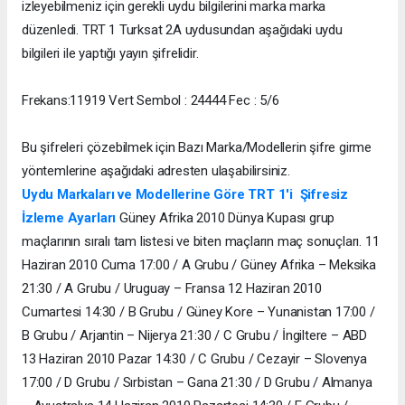
izleyebilmeniz için gerekli uydu bilgilerini marka marka
düzenledi. TRT 1 Turksat 2A uydusundan aşağıdaki uydu
bilgileri ile yaptığı yayın şifrelidir.
Frekans:11919 Vert Sembol : 24444 Fec : 5/6
Bu şifreleri çözebilmek için Bazı Marka/Modellerin şifre girme
yöntemlerine aşağıdaki adresten ulaşabilirsiniz.
Uydu Markaları ve Modellerine Göre TRT 1′i Şifresiz
İzleme Ayarları
Güney Afrika 2010 Dünya Kupası grup
maçlarının sıralı tam listesi ve biten maçların maç sonuçları. 11
Haziran 2010 Cuma 17:00 / A Grubu / Güney Afrika – Meksika
21:30 / A Grubu / Uruguay – Fransa 12 Haziran 2010
Cumartesi 14:30 / B Grubu / Güney Kore – Yunanistan 17:00 /
B Grubu / Arjantin – Nijerya 21:30 / C Grubu / İngiltere – ABD
13 Haziran 2010 Pazar 14:30 / C Grubu / Cezayir – Slovenya
17:00 / D Grubu / Sırbistan – Gana 21:30 / D Grubu / Almanya