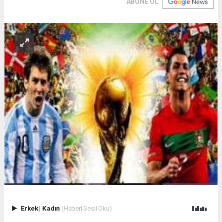
ABONE OL
Erkek
|
Kadın
(Haberi Sesli Oku)