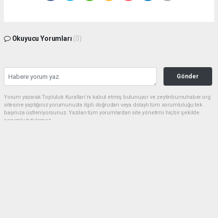
Okuyucu Yorumları
(0)
Gönder
Yorum yazarak Topluluk Kuralları’nı kabul etmiş bulunuyor ve zeytinburnuhaber.org
sitesine yaptığınız yorumunuzla ilgili doğrudan veya dolaylı tüm sorumluluğu tek
başınıza üstleniyorsunuz. Yazılan tüm yorumlardan site yönetimi hiçbir şekilde
sorumlu tutulamaz.
haber paketi
haber scripti
haber yazılımı
Tüm hakları saklı tutulmaktadır.Copyright 2026©
Haber Yazılımı:
Web Aksiyon ®