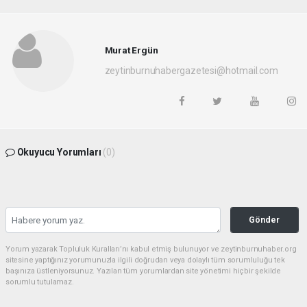
Murat Ergün
zeytinburnuhabergazetesi@hotmail.com
Okuyucu Yorumları
(0)
Gönder
Yorum yazarak Topluluk Kuralları’nı kabul etmiş bulunuyor ve zeytinburnuhaber.org
sitesine yaptığınız yorumunuzla ilgili doğrudan veya dolaylı tüm sorumluluğu tek
başınıza üstleniyorsunuz. Yazılan tüm yorumlardan site yönetimi hiçbir şekilde
sorumlu tutulamaz.