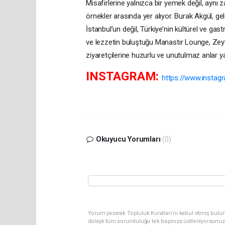
Misafirlerine yalnızca bir yemek değil, aynı
örnekler arasında yer alıyor. Burak Akgül, g
İstanbul’un değil, Türkiye’nin kültürel ve ga
ve lezzetin buluştuğu Manastır Lounge, Zeyt
ziyaretçilerine huzurlu ve unutulmaz anlar 
INSTAGRAM:
https://www.insta
Okuyucu Yorumları
(0)
Yorum yazarak Topluluk Kuralları’nı kabul etmiş bulun
dolaylı tüm sorumluluğu tek başınıza üstleniyorsunuz