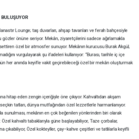
A BULUŞUYOR
anastır Lounge; taş duvarları, ahşap tavanları ve ferah bahçesiyle
gözler önüne seriyor. Mekân, ziyaretçilerini sadece ağırlamakla
ssettiren özel bir atmosfer sunuyor. Mekânın kurucusu Burak Akgül,
ığını vurgulayarak şu ifadeleri kullanıyor: “Burası, tarihle iç içe
nün her anında keyifle vakit geçirebileceği özel bir mekân oluşturmak
a hitap eden zengin içeriğiyle öne çıkıyor. Kahvaltıdan akşam
çkin tatları, dünya mutfağından özel lezzetlerle harmanlanıyor.
rla sunulması, mekânın en çok beğenilen yönlerinden biri olarak
 Özel kahvaltı tabaklarıyla güne başlayabiliyor, Taze çorbalar,
ıkabiliyor, Özel kokteyller, çay–kahve çeşitleri ve tatlılarla keyifli