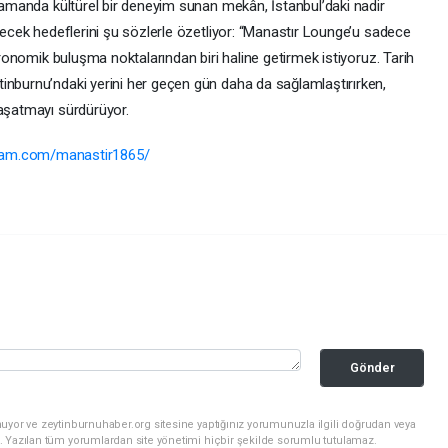
 zamanda kültürel bir deneyim sunan mekân, İstanbul’daki nadir
elecek hedeflerini şu sözlerle özetliyor: “Manastır Lounge’u sadece
stronomik buluşma noktalarından biri haline getirmek istiyoruz. Tarih
inburnu’ndaki yerini her geçen gün daha da sağlamlaştırırken,
yaşatmayı sürdürüyor.
gram.com/manastir1865/
Gönder
uyor ve zeytinburnuhaber.org sitesine yaptığınız yorumunuzla ilgili doğrudan veya
. Yazılan tüm yorumlardan site yönetimi hiçbir şekilde sorumlu tutulamaz.