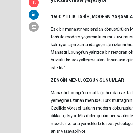
1600 YILLIK TARİH, MODERN YAŞAML
Eski bir manastır yapısından dönüştürülen M
tarih ile modern yaşamın kusursuz uyumunu 
kalmıyor, aynı zamanda geçmişin izlerini hi
Manastır Lounge’un yalnızca bir restoran olmad
huzurlu bir sosyalleşme alanı. İnsanların gü
istedik.”
ZENGİN MENÜ, ÖZGÜN SUNUMLAR
Manastır Lounge’un mutfağı, her damak tadın
yemeğine uzanan menüde; Türk mutfağının se
Özellikle yöresel tatların modern dokunuşla
dikkat çekiyor. Misafirler günün her saatinde:
mezeler ve ana yemeklerle lezzet yolculuğuna ç
anlar yaşayabiliyor.