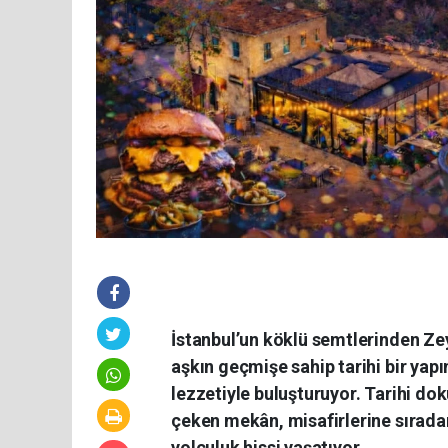
İstanbul’un köklü semtlerinden Zey
aşkın geçmişe sahip tarihi bir yap
lezzetiyle buluşturuyor. Tarihi d
çeken mekân, misafirlerine sırada
yolculuk hissi yaşatıyor.