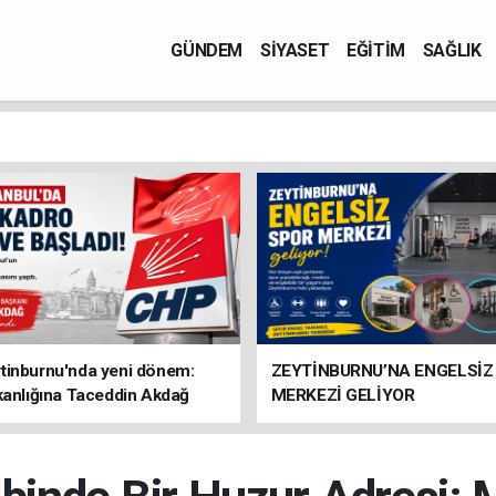
GÜNDEM
SİYASET
EĞİTİM
SAĞLIK
tinburnu'nda yeni dönem:
ZEYTİNBURNU’NA ENGELSİZ
kanlığına Taceddin Akdağ
MERKEZİ GELİYOR