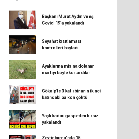
Başkanı Murat Aydın ve eşi
Covid-19’a yakalandı
Seyahat kısıtlaması
kontrolleri başladı
Ayaklarına misina dolanan
martıyı böyle kurtardılar
Gökalp'te 3 katlı binanın ikinci
katındaki balkon çöktü
Yaşlı kadını gasp eden hırsız
yakalandı
Zeytinburnu’nda 15