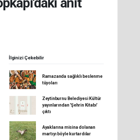
kapı'daki anıt
İlginizi Çekebilir
Ramazanda sağlıklı beslenme
tüyoları
Zeytinburnu Belediyesi Kültür
yayınlarından 'Şehrin Kitabı'
çıktı
Ayaklarına misina dolanan
martıyı böyle kurtardılar