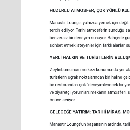
HUZURLU ATMOSFER, ÇOK YÖNLÜ KU
Manastır Lounge, yalnızca yemek için değil;
tercih ediliyor. Tarihi atmosferin sunduğu s
benzersiz bir deneyim sunuyor. Bahçede gün
sohbet etmek isteyenler için farklı alanlar s
YERLİ HALKIN VE TURİSTLERİN BULU
Zeytinburnu’nun merkezi konumunda yer alan
turistlerin uğrak noktalarından biri haline ge
bir restorandan çok “deneyimlenecek bir yaş
ve ziyaretçi yorumları; mekânın atmosferi, s
önüne seriyor.
GELECEĞE YATIRIM: TARİHİ MİRAS, M
Manastır Lounge’un başarısının ardında, tar