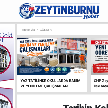
Anasayfa
GÜNDEM
YAZ TATİLİNDE OKULLARDA BAKIM
CHP Zey
VE YENİLEME ÇALIŞMALARI
İlçe baş
SÜRÜYOR
atandı