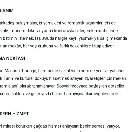
LLANIM
 arkadaş buluşmaları, iş yemekleri ve romantik akşamlar için de
akinlik, modern dekorasyonun konforuyla birleşerek misafirlerine
 batımını izlemek, taş avluda nargile keyfi yapmak ya da iç mekânda
unan mekân, her yaş grubuna ve farklı beklentilere hitap ediyor.
ŞMA NOKTASI
 Manastır Lounge, hem bölge sakinlerinin hem de yerli ve yabancı
ldi. Tarihi ve kültürel dokuyu hissetmek isteyen ziyaretçiler için mekân,
am alanı” olarak tanımlanıyor. Sosyal medyada paylaşılan görseller
unum kalitesi ve güler yüzlü hizmet anlayışına dair övgüleri gözler
ODERN HİZMET
ihi mirası korurken çağdaş hizmet anlayışını benimsemesi yatıyor.