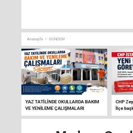
Anasayfa
GÜNDEM
YAZ TATİLİNDE OKULLARDA BAKIM
CHP Zey
VE YENİLEME ÇALIŞMALARI
İlçe baş
SÜRÜYOR
atandı