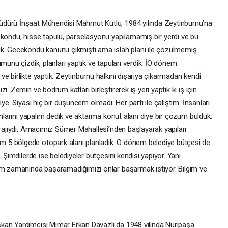
üdürü İnşaat Mühendisi Mahmut Kutlu, 1984 yılında Zeytinburnu’na
ekondu, hisse tapulu, parselasyonu yapılamamış bir yerdi ve bu
ik. Gecekondu kanunu çıkmıştı ama ıslah planı ile çözülmemiş
munu çizdik, planları yaptık ve tapuları verdik. İO dönem
e birlikte yaptık. Zeytinburnu halkını dışarıya çıkarmadan kendi
. Zemin ve bodrum katları birleştirerek iş yeri yaptık ki iş için
ye. Siyasi hiç bir düşüncem olmadı. Her parti ile çalıştım. İnsanları
anlarını yapalım dedik ve aktarma konut alanı diye bir çözüm bulduk.
arajıydı. Amacımız Sümer Mahallesi’nden başlayarak yapıları
 5 bölgede otopark alanı planladık. O dönem belediye bütçesi de
 Şimdilerde ise belediyeler bütçesini kendisi yapıyor. Yani
zim zamanında başaramadığımızı onlar başarmak istiyor. Bilgim ve
kan Yardımcısı Mimar Erkan Davazlı da 1948 yılında Nuripaşa