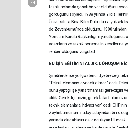
teknik anlamda şanslı bir yer olduğunu anca
gördüğünü söyledi. 1988 yılında Yıldız Tekn
Üniversitesi, Bina Bilim Dalı’nda da yüksek l
de Zeytinburnu’nda olduğunu, 1988 yılından
Yönetim Kurulu Başkanlığı’nı yürüttüğünü söy
adamların ve teknik personelin kendilerine y
rehber olduğunu vurguladı.
BU İŞİN EĞİTİMİNİ ALDIK. DÖNÜŞÜM BİZ
Şimdilerde ise yol gösterici diyebileceği tek
“Teknik elemanın siyaseti olmaz” dedi. Teknik
bunu yaptığı işe yansıtmaması gerektiğini ve 
aldık. Gerek ilçemizin, gerek İstanbulumuzun v
teknik elemanlara ihtiyacı var” dedi. CHP’nın 
Zeytinburnu’nun 7 aday adayından biri oldu
yanında olacaklarını da vurgulayan Uluocak, 40 
arkadaşlarıyla, abileri ve kardeşleriyle Zeyti