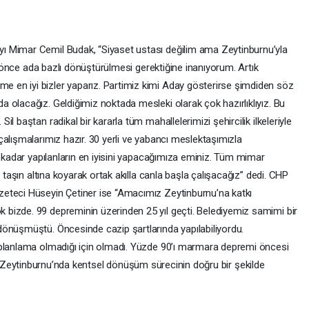
ı Mimar Cemil Budak, “Siyaset ustası değilim ama Zeytinburnu’yla
an önce ada bazlı dönüştürülmesi gerektiğine inanıyorum. Artık
en iyi bizler yaparız. Partimiz kimi Aday gösterirse şimdiden söz
 olacağız. Geldiğimiz noktada mesleki olarak çok hazırlıklıyız. Bu
l baştan radikal bir kararla tüm mahallelerimizi şehircilik ilkeleriyle
alışmalarımız hazır. 30 yerli ve yabancı meslektaşımızla
e kadar yapılanların en iyisini yapacağımıza eminiz. Tüm mimar
i taşın altına koyarak ortak akılla canla başla çalışacağız” dedi. CHP
eteci Hüseyin Çetiner ise “Amacımız Zeytinburnu’na katkı
bizde. 99 depreminin üzerinden 25 yıl geçti. Belediyemiz samimi bir
önüşmüştü. Öncesinde cazip şartlarında yapılabiliyordu.
 planlama olmadığı için olmadı. Yüzde 90’ı marmara depremi öncesi
terli. Zeytinburnu’nda kentsel dönüşüm sürecinin doğru bir şekilde