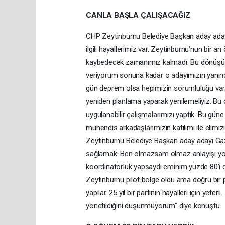
CANLA BAŞLA ÇALIŞACAĞIZ
CHP Zeytinburnu Belediye Başkan aday aday
ilgili hayallerimiz var. Zeytinburnu’nun bir 
kaybedecek zamanımız kalmadı. Bu dönüşüme 
veriyorum sonuna kadar o adayımızın yanında
gün deprem olsa hepimizin sorumluluğu var. Si
yeniden planlama yaparak yenilemeliyiz. Bu ç
uygulanabilir çalışmalarımızı yaptık. Bu gün
mühendis arkadaşlarımızın katılımı ile elimiz
Zeytinburnu Belediye Başkan aday adayı Gaz
sağlamak. Ben olmazsam olmaz anlayışı yok 
koordinatörlük yapsaydı eminim yüzde 80’i d
Zeytinburnu pilot bölge oldu ama doğru bir
yapılar. 25 yıl bir partinin hayalleri için ye
yönetildiğini düşünmüyorum” diye konuştu.