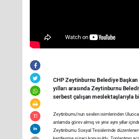
CHP Zeytinburnu Belediye Başkan
yılları arasında Zeytinburnu Beledi
serbest çalışan meslektaşlarıyla bi
Zeytinburnu’nun sevilen isimlerinden Uluocak
anlamda görev almış ve yine aynı yıllar içind
Zeytinburnu Sosyal Tesislerinde düzenlenen k
kentleşme süreci konuşuldu. Toplantının a