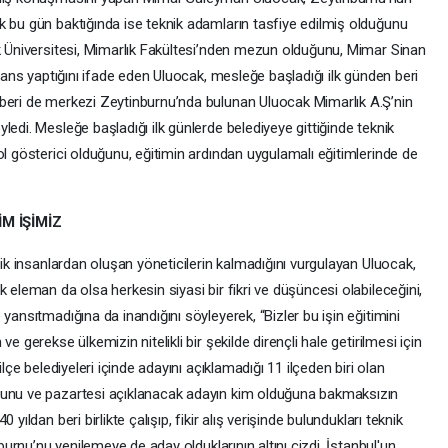
k bu gün baktığında ise teknik adamların tasfiye edilmiş olduğunu
ik Üniversitesi, Mimarlık Fakültesi’nden mezun olduğunu, Mimar Sinan
isans yaptığını ifade eden Uluocak, mesleğe başladığı ilk günden beri
 beri de merkezi Zeytinburnu’nda bulunan Uluocak Mimarlık A.Ş’nin
ledi. Mesleğe başladığı ilk günlerde belediyeye gittiğinde teknik
ol gösterici olduğunu, eğitimin ardından uygulamalı eğitimlerinde de
İM İŞİMİZ
nik insanlardan oluşan yöneticilerin kalmadığını vurgulayan Uluocak,
 eleman da olsa herkesin siyasi bir fikri ve düşüncesi olabileceğini,
yansıtmadığına da inandığını söyleyerek, “Bizler bu işin eğitimini
e gerekse ülkemizin nitelikli bir şekilde dirençli hale getirilmesi için
ilçe belediyeleri içinde adayını açıklamadığı 11 ilçeden biri olan
ğunu ve pazartesi açıklanacak adayın kim olduğuna bakmaksızın
yıldan beri birlikte çalışıp, fikir alış verişinde bulundukları teknik
nburnu’nu yenilemeye de aday olduklarının altını çizdi. İstanbul'un