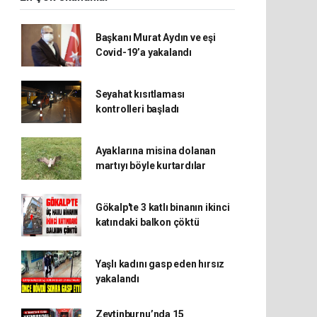
Başkanı Murat Aydın ve eşi
Covid-19’a yakalandı
Seyahat kısıtlaması
kontrolleri başladı
Ayaklarına misina dolanan
martıyı böyle kurtardılar
Gökalp'te 3 katlı binanın ikinci
katındaki balkon çöktü
Yaşlı kadını gasp eden hırsız
yakalandı
Zeytinburnu’nda 15