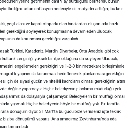
rosedürleri yerine getirmenin dahi 9 ay sürdüğünü belirterek, bunun
ttirdiğini, artan enflasyon nedeniyle de maliyetin arttığını, bu kez
ı, yeşil alanı ve kapalı otoparkı olan binalardan oluşan ada bazlı
leri gerektiğini söyleyerek konuşmasına devam eden Uluocak,
yapısının da korunması gerektiğini vurguladı.
azak Türkleri, Karadeniz, Mardin, Diyarbakır, Orta Anadolu gibi çok
ği kültürel zenginliği yüksek bir ilçe olduğunu da söyleyen Uluocak,
itmesini engellemeleri gerektiğini ve 1-2-3 bin metrekare birleşimlerle
emografik yapının da korunması hedeflenerek planlanması gerektiğini
 için de siyasi gücün ve nitelikli kadroların olması gerektiğinin altını
bizde değilse yapamayız. Hiçbir belediyenin planlama müdürlüğü yok.
adaşlarımız da dolayısıyla çalışamıyor. Belediyelerin bir mutfağı olmalı
nlarla yapmalı. Hiç bir belediyenin böyle bir mutfağı yok. Bir tarafta
arla dönüşüm diyor. 31 Mart’ta bu gücü bize verirseniz işte teknik
anız biz bu dönüşümü yaparız. Ana amacımız Zeytinburnu’nda ada
sını tamamladı.