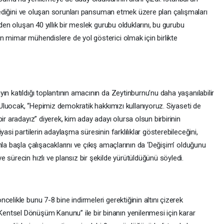
işmediğini ve oluşan sorunları pansuman etmek üzere plan çalışmaları
iden oluşan 40 yıllık bir meslek gurubu olduklarını, bu gurubu
n mimar mühendislere de yol gösterici olmak için birlikte
ın katıldığı toplantının amacının da Zeytinburnu’nu daha yaşanılabilir
n Uluocak, “Hepimiz demokratik hakkımızı kullanıyoruz. Siyaseti de
ir aradayız” diyerek, kim aday adayı olursa olsun birbirinin
asi partilerin adaylaşma süresinin farklılıklar gösterebileceğini,
la başla çalışacaklarını ve çıkış amaçlarının da ‘Değişim’ olduğunu
 sürecin hızlı ve plansız bir şekilde yürütüldüğünü söyledi.
elikle bunu 7-8 bine indirmeleri gerektiğinin altını çizerek
ntsel Dönüşüm Kanunu” ile bir binanın yenilenmesi için karar