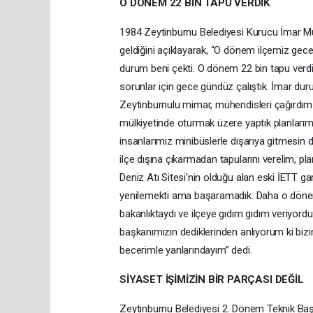
O DÖNEM 22 BİN TAPU VERDİK
1984 Zeytinburnu Belediyesi Kurucu İmar M
geldiğini açıklayarak, “O dönem ilçemiz gec
durum beni çekti. O dönem 22 bin tapu verd
sorunlar için gece gündüz çalıştık. İmar duru
Zeytinburnulu mimar, mühendisleri çağırdım v
mülkiyetinde oturmak üzere yaptık planlarımızı
insanlarımız minibüslerle dışarıya gitmesin di
ilçe dışına çıkarmadan tapularını verelim, pl
Deniz Atı Sitesi’nin olduğu alan eski İETT g
yenilemekti ama başaramadık. Daha o dönem
bakanlıktaydı ve ilçeye gıdım gıdım veriyordu.
başkanımızın dediklerinden anlıyorum ki bi
becerimle yanlarındayım” dedi.
SİYASET İŞİMİZİN BİR PARÇASI DEĞİL
Zeytinburnu Belediyesi 2. Dönem Teknik Baş