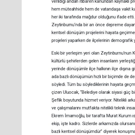
verildiği andan itibaren kanundan kaynaklı p
hem müteahhide hem de vatandaşa vakit kaybe
her iki tarafında mağdur olduğunu ifade etti.
Zeytinburnu’nda bir an önce depreme dayanıkl
kentsel dönüşüm projelerini hayata geçirme
projeleri yaparken de ilçelerinin demografik 
Eski bir yerleşim yeri olan Zeytinburnu’nun K
kültürlü şehirlerden gelen insanların yerleşti
yerinde dönüşümle ilçe halkının ilçe dışına g
ada bazlı dönüşümün hızlı bir biçimde de d
söyledi. Tüm bu söylediklerinin hayata geçmesi
çizen Uluocak, “Belediye olarak siyasi güç 
Şeflik boyutunda hizmet veriyor. Nitelikli ark
ve çalışmalarını mutfakta nitelikli teknik insa
Ekrem İmamoğlu, bir tarafta Murat Kurum ısr
ekip, işte kadro. Sizlerde arkamızda olurs
bazlı kentsel dönüşümdür” diyerek konuşma