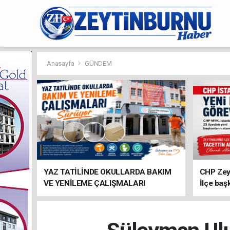
Anasayfa
GÜNDEM
YAZ TATİLİNDE OKULLARDA BAKIM
CHP Zey
VE YENİLEME ÇALIŞMALARI
İlçe baş
SÜRÜYOR
atandı