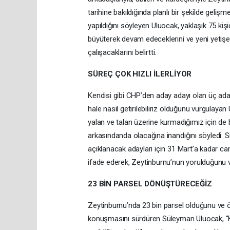
tarihine bakıldığında planlı bir şekilde gel
yapıldığını söyleyen Uluocak, yaklaşık 75 kiş
büyüterek devam edeceklerini ve yeni yetişe
çalışacaklarını belirtti.
SÜREÇ ÇOK HIZLI İLERLİYOR
Kendisi gibi CHP’den aday adayı olan üç aday
hale nasıl getirilebiliriz olduğunu vurgulaya
yalan ve talan üzerine kurmadığımız için de b
arkasındanda olacağına inandığını söyledi. Siy
açıklanacak adayları için 31 Mart’a kadar can
ifade ederek, Zeytinburnu’nun yorulduğunu ve
23 BİN PARSEL DÖNÜŞTÜRECEĞİZ
Zeytinburnu’nda 23 bin parsel olduğunu ve önc
konuşmasını sürdüren Süleyman Uluocak, “Ke