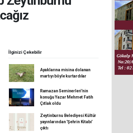
p Zeytinburnu
acağız
İlginizi Çekebilir
Ayaklarına misina dolanan
martıyı böyle kurtardılar
Ramazan Seminerleri'nin
konuğu Yazar Mehmet Fatih
Çıtlak oldu
Zeytinburnu Belediyesi Kültür
yayınlarından 'Şehrin Kitabı'
çıktı