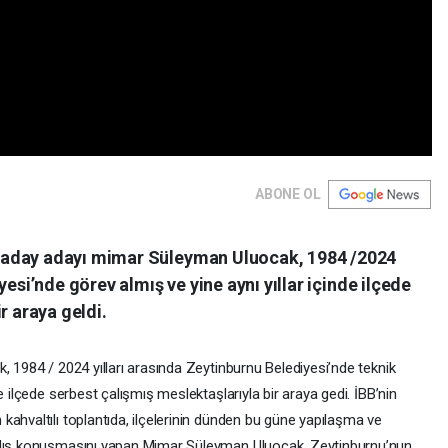
ABONE OL
 aday adayı mimar Süleyman Uluocak, 1984 /2024
yesi’nde görev almış ve yine aynı yıllar içinde ilçede
r araya geldi.
, 1984 / 2024 yılları arasında Zeytinburnu Belediyesi’nde teknik
e ilçede serbest çalışmış meslektaşlarıyla bir araya gedi. İBB’nin
ahvaltılı toplantıda, ilçelerinin dünden bu güne yapılaşma ve
çılış konuşmasını yapan Mimar Süleyman Uluocak, Zeytinburnu’nun