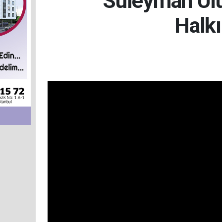
Süleyman Ulu
Halkı